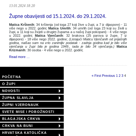
13.01.2024 18:20
Župne obavijesti od 15.1.2024. do 29.1.2024.
Matica Krštenih
: 34 krštenja (od toga 27 koji žive u župi, a 7 iz dijaspore) - 11
više nego u 2022. godini;
Matica Umrlih
: 34 umrlih (od toga 23 koji su živili u
župi, a 11 koji su živjeli u drugim župama a u našoj župi pokopani) - 4 više nego
u 2022. godini;
Matica Vjenčanih
: 32 brakova (25 parova iz župe, 7 iz
dijaspore) - 18 više nego 2022. godine;
(Listajući Maticu Vjenčanih od prijašnjih
godina, naišao sam na vrlo zanimljiv podatak - zadnja godina kad je bilo više
vjenčanja u župi bila je godina 1949., tada je bilo 34 vjenčanja.)
Matica
Krizmanih
: 30 osoba - 4 više nego u 2022. godini;
Read more …
Page 4 of 4
« First
Previous
1
2
3
4
POČETNA
O ŽUPI
NOVOSTI
ŽUPNA SLAVLJA
ŽUPNI VJERONAUK
SVETE MISE I POBOŽNOSTI
BLAGAJSKA CRKVA
CRKVA NA BUNI
HRVATSKA KATOLIČKA