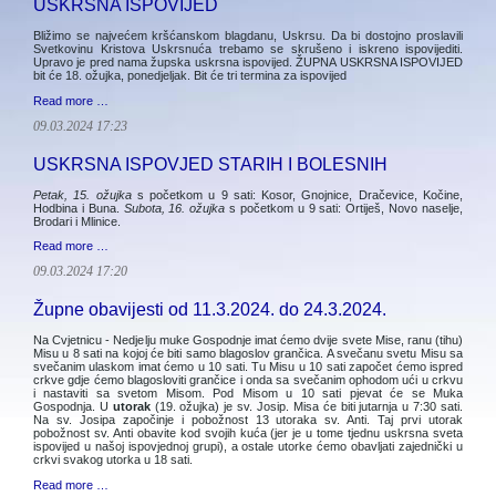
USKRSNA ISPOVIJED
Bližimo se najvećem kršćanskom blagdanu, Uskrsu. Da bi dostojno proslavili
Svetkovinu Kristova Uskrsnuća trebamo se skrušeno i iskreno ispovijediti.
Upravo je pred nama župska uskrsna ispovijed. ŽUPNA USKRSNA ISPOVIJED
bit će 18. ožujka, ponedjeljak. Bit će tri termina za ispovijed
Read more …
09.03.2024 17:23
USKRSNA ISPOVJED STARIH I BOLESNIH
Petak, 15. ožujka
s početkom u 9 sati: Kosor, Gnojnice, Dračevice, Kočine,
Hodbina i Buna.
Subota, 16. ožujka
s početkom u 9 sati: Ortiješ, Novo naselje,
Brodari i Mlinice.
Read more …
09.03.2024 17:20
Župne obavijesti od 11.3.2024. do 24.3.2024.
Na Cvjetnicu - Nedjelju muke Gospodnje imat ćemo dvije svete Mise, ranu (tihu)
Misu u 8 sati na kojoj će biti samo blagoslov grančica. A svečanu svetu Misu sa
svečanim ulaskom imat ćemo u 10 sati. Tu Misu u 10 sati započet ćemo ispred
crkve gdje ćemo blagosloviti grančice i onda sa svečanim ophodom ući u crkvu
i nastaviti sa svetom Misom. Pod Misom u 10 sati pjevat će se Muka
Gospodnja. U
utorak
(19. ožujka) je sv. Josip. Misa će biti jutarnja u 7:30 sati.
Na sv. Josipa započinje i pobožnost 13 utoraka sv. Anti. Taj prvi utorak
pobožnost sv. Anti obavite kod svojih kuća (jer je u tome tjednu uskrsna sveta
ispovijed u našoj ispovjednoj grupi), a ostale utorke ćemo obavljati zajednički u
crkvi svakog utorka u 18 sati.
Read more …