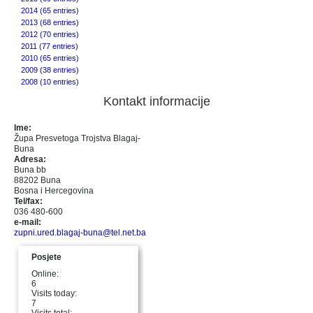
2014 (65 entries)
2013 (68 entries)
2012 (70 entries)
2011 (77 entries)
2010 (65 entries)
2009 (38 entries)
2008 (10 entries)
Kontakt informacije
Ime:
Župa Presvetoga Trojstva Blagaj-
Buna
Adresa:
Buna bb
88202 Buna
Bosna i Hercegovina
Tel/fax:
036 480-600
e-mail:
zupni.ured.blagaj-buna@tel.net.ba
Posjete
Online:
6
Visits today:
7