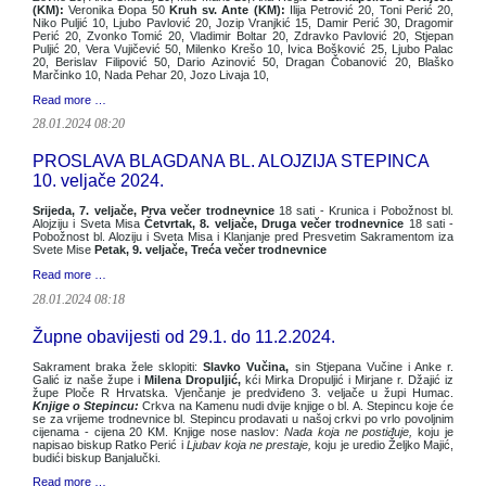
(KM):
Veronika Đopa 50
Kruh sv. Ante (KM):
Ilija Petrović 20, Toni Perić 20,
Niko Puljić 10, Ljubo Pavlović 20, Jozip Vranjkić 15, Damir Perić 30, Dragomir
Perić 20, Zvonko Tomić 20, Vladimir Boltar 20, Zdravko Pavlović 20, Stjepan
Puljić 20, Vera Vujičević 50, Milenko Krešo 10, Ivica Bošković 25, Ljubo Palac
20, Berislav Filipović 50, Dario Azinović 50, Dragan Čobanović 20, Blaško
Marčinko 10, Nada Pehar 20, Jozo Livaja 10,
Read more …
28.01.2024 08:20
PROSLAVA BLAGDANA BL. ALOJZIJA STEPINCA
10. veljače 2024.
Srijeda, 7. veljače, Prva večer trodnevnice
18 sati - Krunica i Pobožnost bl.
Alojziju i Sveta Misa
Četvrtak, 8. veljače, Druga večer trodnevnice
18 sati -
Pobožnost bl. Aloziju i Sveta Misa i Klanjanje pred Presvetim Sakramentom iza
Svete Mise
Petak, 9. veljače
, Treća večer trodnevnice
Read more …
28.01.2024 08:18
Župne obavijesti od 29.1. do 11.2.2024.
Sakrament braka žele sklopiti:
Slavko Vučina,
sin Stjepana Vučine i Anke r.
Galić iz naše župe i
Milena Dropuljić,
kći Mirka Dropuljić i Mirjane r. Džajić iz
župe Ploče R Hrvatska. Vjenčanje je predviđeno 3. veljače u župi Humac.
Knjige o Stepincu:
Crkva na Kamenu nudi dvije knjige o bl. A. Stepincu koje će
se za vrijeme trodnevnice bl. Stepincu prodavati u našoj crkvi po vrlo povoljnim
cijenama - cijena 20 KM. Knjige nose naslov:
Nada koja ne postiđuje,
koju je
napisao biskup Ratko Perić i
Ljubav koja ne prestaje,
koju je uredio Željko Majić,
budići biskup Banjalučki.
Read more …