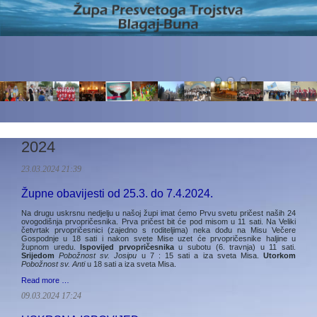
2024
23.03.2024 21:39
Župne obavijesti od 25.3. do 7.4.2024.
Na drugu uskrsnu nedjelju u našoj župi imat ćemo Prvu svetu pričest naših 24
ovogodišnja prvopričesnika. Prva pričest bit će pod misom u 11 sati. Na Veliki
četvrtak prvopričesnici (zajedno s roditeljima) neka dođu na Misu Večere
Gospodnje u 18 sati i nakon svete Mise uzet će prvopričesnike haljine u
župnom uredu.
Ispovijed prvopričesnika
u subotu (6. travnja) u 11 sati.
Srijedom
Pobožnost sv. Josipu
u 7 : 15 sati a iza sveta Misa.
Utorkom
Pobožnost sv. Anti
u 18 sati a iza sveta Misa.
Read more …
09.03.2024 17:24