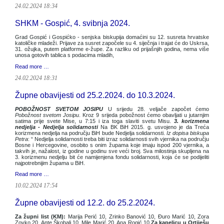
24.02.2024 18:34
SHKM - Gospić, 4. svibnja 2024.
Grad Gospić i Gospićko - senjska biskupija domaćini su 12. susreta hrvatske
katoličke mladeži. Prijave za susret započele su 4. siječnja i trajat će do Uskrsa,
31. ožujka, putem platforme e-župe. Za razliku od prijašnjih godina, nema više
unosa gotovih tablica s podacima mladih,
Read more …
24.02.2024 18:31
Župne obavijesti od 25.2.2024. do 10.3.2024.
POBOŽNOST SVETOM JOSIPU
U srijedu 28. veljače započet ćemo
Pobožnost svetom Josipu
. Kroz 9 srijeda pobožnost ćemo obavljati u jutarnjim
satima prije svete Mise, u 7:15 i iza toga slaviti svetu Misu.
3. korizmena
nedjelja - Nedjelja solidarnosti
Na BK BiH 2015. g. usvojeno je da Treća
korizmena nedjelja na području BiH bude Nedjelja solidarnosti.
Iz dopisa biskupa
Petra
: “ Nedjelja solidarnosti treba biti izraz solidarnosti svih vjernika na području
Bosne i Hercegovine, osobito s onim župama koje imaju ispod 200 vjernika, a
takvih je, nažalost, iz godine u godinu sve veći broj. Sva milostinja skupljena na
3. korizmenu nedjelju bit će namijenjena fondu solidarnosti, koja će se podijeliti
najpotrebnijim župama u BiH.
Read more …
10.02.2024 17:54
Župne obavijesti od 12.2. do 25.2.2024.
Za župni list (KM):
Marija Perić 10, Zrinko Banović 10, Đuro Marić 10, Zora
Zovko 20, Ante Škobalj 10, Mile Marić 20, Ana Rogić 10
Za kapelicu u Ortiješu