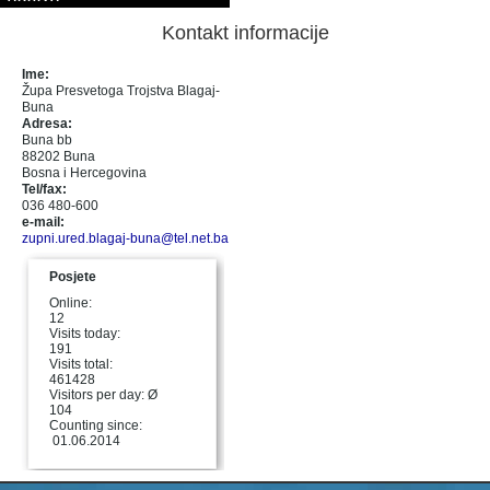
Kontakt informacije
Ime:
Župa Presvetoga Trojstva Blagaj-
Buna
Adresa:
Buna bb
88202 Buna
Bosna i Hercegovina
Tel/fax:
036 480-600
e-mail:
zupni.ured.blagaj-buna@tel.net.ba
Posjete
Online:
12
Visits today:
191
Visits total:
461428
Visitors per day: Ø
104
Counting since:
01.06.2014