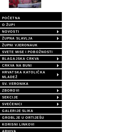
POČETNA
O ŽUPI
NOVOSTI
ŽUPNA SLAVLJA
ŽUPNI VJERONAUK
SVETE MISE I POBOŽNOSTI
BLAGAJSKA CRKVA
CRKVA NA BUNI
HRVATSKA KATOLIČKA
MLADEŽ
SV. VERONIKA
ZBOROVI
SEKCIJE
SVEĆENICI
GALERIJE SLIKA
GROBLJE U ORTIJEŠU
KORISNI LINKOVI
ARHIVA