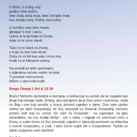
O Bože, ti si Bog moj:
gorljivo tebe tražim;
tebe žeđa duša moja, tebe želi tijelo moje,
kao zemlja suha, žedna, bezvodna.
U svetištu sam tebe motrio
gledajuć ti moć i slavu.
Ljubav je tvoja bolja od života,
moje će te usne slaviti.
Tako ću te slavit za života,
u tvoje ću ime ruke dizati.
Duša će mi biti kao sala i mrsa sita,
hvalit ću te kliktavim ustima.
Na postelji se tebe spominjem,
u bdjenjima noćnim mislim na tebe.
Ti postade meni pomoć,
kličem u sjeni krila tvojih.
Drugo čitanje 1 Sol 4, 13-18
Braćo! Nećemo da budete u neznanju o onima koji su usnuli, da ne tugujete kao
drugi koji nemaju nade. Doista, ako vjerujemo da je Isus umro i uskrsnuo, onda
će Bog i one koji usnuše u Isusu, privesti zajedno s njime. Ovo vam uistinu
velimo po riječi Gospodnjoj: mi živi, preostali za Dolazak Gospodnji, nećemo
preteći onih koji su usnuli. Jer sâm će Gospodin - na zapovijed, na glas
arkanđelov, na zov trublje Božje - sići s neba. I najprije će uskrsnuti mrtvi u
Kristu, a zatim ćemo mi živi, preostali, zajedno s njima biti poneseni na oblacima
u susret Gospodinu, u zrak. I tako ćemo uvijek biti s Gospodinom. Tješite se
dakle uzajamno ovim riječima!