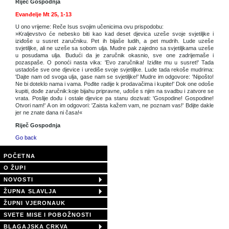
Riječ Gospodnja
Evanđelje Mt 25, 1-13
U ono vrijeme: Reče Isus svojim učenicima ovu prispodobu:
»Kraljevstvo će nebesko biti kao kad deset djevica uzeše svoje svjetiljke i
iziđoše u susret zaručniku. Pet ih bijaše ludih, a pet mudrih. Lude uzeše
svjetiljke, ali ne uzeše sa sobom ulja. Mudre pak zajedno sa svjetiljkama uzeše
u posudama ulja. Budući da je zaručnik okasnio, sve one zadrijemaše i
pozaspaše. O ponoći nasta vika: 'Evo zaručnika! Iziđite mu u susret!' Tada
ustadoše sve one djevice i urediše svoje svjetiljke. Lude tada rekoše mudrima:
'Dajte nam od svoga ulja, gase nam se svjetiljke!' Mudre im odgovore: 'Nipošto!
Ne bi doteklo nama i vama. Pođite radije k prodavačima i kupite!' Dok one odoše
kupiti, dođe zaručnik:koje bijahu pripravne, uđoše s njim na svadbu i zatvore se
vrata. Poslije dođu i ostale djevice pa stanu dozivati: 'Gospodine! Gospodine!
Otvori nam!' A on im odgovori: 'Zaista kažem vam, ne poznam vas!' Bdijte dakle
jer ne znate dana ni časa!«
Riječ Gospodnja
Go back
POČETNA
O ŽUPI
NOVOSTI
ŽUPNA SLAVLJA
ŽUPNI VJERONAUK
SVETE MISE I POBOŽNOSTI
BLAGAJSKA CRKVA