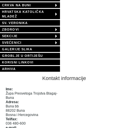
CRKVA NA BUNI
HRVATSKA KATOLIČKA
MLADEŽ
SV. VERONIKA
ZBOROVI
SEKCIJE
SVEĆENICI
GALERIJE SLIKA
GROBLJE U ORTIJEŠU
KORISNI LINKOVI
ARHIVA
Kontakt informacije
Ime:
Župa Presvetoga Trojstva Blagaj-
Buna
Adresa:
Buna bb
88202 Buna
Bosna i Hercegovina
Tel/fax:
036 480-600
e-mail: