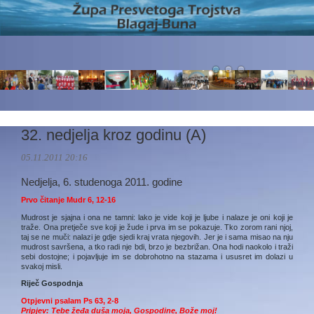
32. nedjelja kroz godinu (A)
05.11.2011 20:16
Nedjelja, 6. studenoga 2011. godine
Prvo čitanje Mudr 6, 12-16
Mudrost je sjajna i ona ne tamni: lako je vide koji je ljube i nalaze je oni koji je
traže. Ona pretječe sve koji je žude i prva im se pokazuje. Tko zorom rani njoj,
taj se ne muči: nalazi je gdje sjedi kraj vrata njegovih. Jer je i sama misao na nju
mudrost savršena, a tko radi nje bdi, brzo je bezbrižan. Ona hodi naokolo i traži
sebi dostojne; i pojavljuje im se dobrohotno na stazama i ususret im dolazi u
svakoj misli.
Riječ Gospodnja
Otpjevni psalam Ps 63, 2-8
Pripjev: Tebe žeđa duša moja, Gospodine, Bože moj!