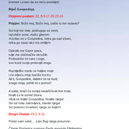
kremen i znam da se neću postidjeti.
Riječ Gospodnja.
Otpjevni psalam:
22, 8-9.17-20.23-24
Pripjev:
Bože moj, Bože moj, zašto si me ostavio?
Svi koji me vide, podruguju se meni,
razvlače usne, mašu glavom:
»Uzdao se u Gospodina, neka ga sad izbavi,
neka ga spasi ako mu omilje!«
Opkolio me čopor pasa,
rulje me zločinačke okružile.
Probodoše mi ruke i noge,
sve kosti svoje prebrojiti mogu.
Razdijeliše među se haljine moje
i za odjeću moju baciše kocku.
Ali ti, Gospodine, daleko mi ne budi;
snago moja, pohiti mi u pomoć!
A sada, braći ću svojoj navješćivati ime tvoje,
hvalit ću te usred zbora.
»Koji se bojite Gospodina, hvalite njega!
Svi od roda Jakovljeva, slavite njega!
Svi potomci Izraelovi, njega se bojte!«
Drugo čitanje:
Fil 2, 6-11
Ponizi sam sebe… zato Bog njega preuzvisi.
Čitanje Poslanice svetoga Pavla apostola Filipljanima