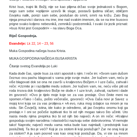
Krist Isus, trajni lik Božji, nije se kao plijena držao svoje jednakosti s Bogom,
nego sam sebe »oplijeni« uzevši lik sluge, postavši ljudima sličan; obličjem
čovjeku nalik, ponizi sam sebe, poslušan do smrti, smrti na križu. Zato Bog
njega preuzvisi i darova mu ime, ime nad svakim imenom, da se na ime Isusovo
prigne svako koljeno nebesnikâ, zemnikâ i podzemnikâ. I svaki će jezik priznati:
»Isus Krist jest Gospodin!« – na slavu Boga Oca.
Riječ Gospodnja.
Evanđelje:
Lk 22, 14 – 23, 56
Muka Gospodina našega Isusa Krista.
MUKA GOSPODINA NAŠEGA ISUSA KRISTA
Čitanje svetog Evanđelja po Luki
Kada dođe čas, sjede Isus za stol i apostoli s njim. I reče im: »Svom sam dušom
čeznuo ovu pashu blagovati s vama prije svoje muke. Jer kažem vam, neću je
više blagovati dok se ona ne završi u kraljevstvu Božjem.« I uze čašu, zahvali i
reče: »Uzmite je i razdijelite među sobom. Jer kažem vam, ne, neću više piti od
roda trsova dok kraljevstvo Božje ne dođe.« I uze kruh, zahvali, razlomi i dade
im govoreći: »Ovo je tijelo moje koje se za vas predaje. Ovo činite meni na
spomen.«Tako i čašu, pošto večeraše, govoreći: »Ova čaša novi je Savez u
mojoj krvi koja se za vas prolijeva.« »A evo, ruka mog izdajice sa mnom je na
stolu. Sin Čovječji, istina, ide kako je određeno, ali jao čovjeku onomu koji ga
predaje.« I oni se počeše ispitivati tko bi od njih mogao takvo što učiniti. Uto
nasta među njima prepirka tko bi od njih bio najveći. A on im reče: »Kraljevi
gospoduju svojim narodima i vlastodršci nazivaju sebe dobrotvorima. Vi nemojte
tako! Naprotiv, najveći među vama neka bude kao najmlađi; i predstojnik kao
poslužitelj. Ta tko je veći? Koji je za stolom ili koji poslužuje? Zar ne onaj koji je
za stolom? A ja sam posred vas kao onaj koji poslužuje. Da, vi ste sa mnom