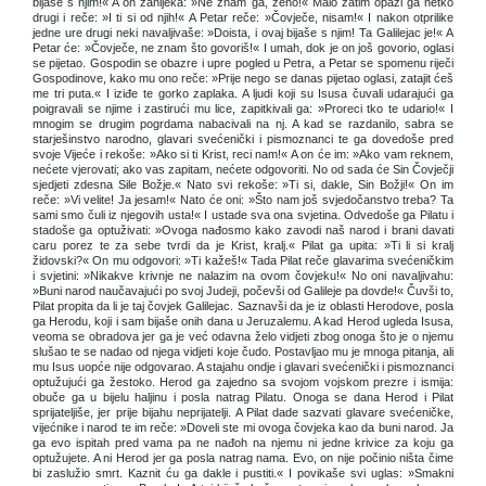
bijaše s njim!« A on zanijeka: »Ne znam ga, ženo!« Malo zatim opazi ga netko
drugi i reče: »I ti si od njih!« A Petar reče: »Čovječe, nisam!« I nakon otprilike
jedne ure drugi neki navaljivaše: »Doista, i ovaj bijaše s njim! Ta Galilejac je!« A
Petar će: »Čovječe, ne znam što govoriš!« I umah, dok je on još govorio, oglasi
se pijetao. Gospodin se obazre i upre pogled u Petra, a Petar se spomenu riječi
Gospodinove, kako mu ono reče: »Prije nego se danas pijetao oglasi, zatajit ćeš
me tri puta.« I iziđe te gorko zaplaka. A ljudi koji su Isusa čuvali udarajući ga
poigravali se njime i zastirući mu lice, zapitkivali ga: »Proreci tko te udario!« I
mnogim se drugim pogrdama nabacivali na nj. A kad se razdanilo, sabra se
starješinstvo narodno, glavari svećenički i pismoznanci te ga dovedoše pred
svoje Vijeće i rekoše: »Ako si ti Krist, reci nam!« A on će im: »Ako vam reknem,
nećete vjerovati; ako vas zapitam, nećete odgovoriti. No od sada će Sin Čovječji
sjedjeti zdesna Sile Božje.« Nato svi rekoše: »Ti si, dakle, Sin Božji!« On im
reče: »Vi velite! Ja jesam!« Nato će oni: »Što nam još svjedočanstvo treba? Ta
sami smo čuli iz njegovih usta!« I ustade sva ona svjetina. Odvedoše ga Pilatu i
stadoše ga optuživati: »Ovoga nađosmo kako zavodi naš narod i brani davati
caru porez te za sebe tvrdi da je Krist, kralj.« Pilat ga upita: »Ti li si kralj
židovski?« On mu odgovori: »Ti kažeš!« Tada Pilat reče glavarima svećeničkim
i svjetini: »Nikakve krivnje ne nalazim na ovom čovjeku!« No oni navaljivahu:
»Buni narod naučavajući po svoj Judeji, počevši od Galileje pa dovde!« Čuvši to,
Pilat propita da li je taj čovjek Galilejac. Saznavši da je iz oblasti Herodove, posla
ga Herodu, koji i sam bijaše onih dana u Jeruzalemu. A kad Herod ugleda Isusa,
veoma se obradova jer ga je već odavna želo vidjeti zbog onoga što je o njemu
slušao te se nadao od njega vidjeti koje čudo. Postavljao mu je mnoga pitanja, ali
mu Isus uopće nije odgovarao. A stajahu ondje i glavari svećenički i pismoznanci
optužujući ga žestoko. Herod ga zajedno sa svojom vojskom prezre i ismija:
obuče ga u bijelu haljinu i posla natrag Pilatu. Onoga se dana Herod i Pilat
sprijateljiše, jer prije bijahu neprijatelji. A Pilat dade sazvati glavare svećeničke,
vijećnike i narod te im reče: »Doveli ste mi ovoga čovjeka kao da buni narod. Ja
ga evo ispitah pred vama pa ne nađoh na njemu ni jedne krivice za koju ga
optužujete. A ni Herod jer ga posla natrag nama. Evo, on nije počinio ništa čime
bi zaslužio smrt. Kaznit ću ga dakle i pustiti.« I povikaše svi uglas: »Smakni