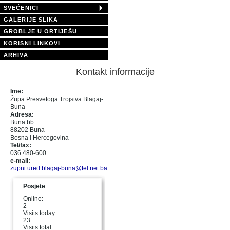
SVEĆENICI
GALERIJE SLIKA
GROBLJE U ORTIJEŠU
KORISNI LINKOVI
ARHIVA
Kontakt informacije
Ime:
Župa Presvetoga Trojstva Blagaj-
Buna
Adresa:
Buna bb
88202 Buna
Bosna i Hercegovina
Tel/fax:
036 480-600
e-mail:
zupni.ured.blagaj-buna@tel.net.ba
Posjete
Online:
2
Visits today:
23
Visits total: