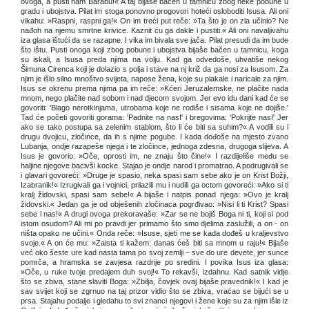
ovoga, a pusti nam Barabu!« A taj bijaše bačen u tamnicu zbog neke pobune u
gradu i ubojstva. Pilat im stoga ponovno progovori hoteći osloboditi Isusa. Ali oni
vikahu: »Raspni, raspni ga!« On im treći put reče: »Ta što je on zla učinio? Ne
nađoh na njemu smrtne krivice. Kaznit ću ga dakle i pustiti.« Ali oni navaljivahu
iza glasa ištući da se razapne. I vika im bivala sve jača. Pilat presudi da im bude
što ištu. Pusti onoga koji zbog pobune i ubojstva bijaše bačen u tamnicu, koga
su iskali, a Isusa preda njima na volju. Kad ga odvedoše, uhvatiše nekog
Šimuna Cirenca koji je dolazio s polja i stave na nj križ da ga nosi za Isusom. Za
njim je išlo silno mnoštvo svijeta, napose žena, koje su plakale i naricale za njim.
Isus se okrenu prema njima pa im reče: »Kćeri Jeruzalemske, ne plačite nada
mnom, nego plačite nad sobom i nad djecom svojom. Jer evo idu dani kad će se
govoriti: 'Blago nerotkinjama, utrobama koje ne rodiše i sisama koje ne dojiše.'
Tad će početi govoriti gorama: 'Padnite na nas!' i bregovima: 'Pokrijte nas!' Jer
ako se tako postupa sa zelenim stablom, što li će biti sa suhim?« A vodili su i
drugu dvojicu, zločince, da ih s njime pogube. I kada dođoše na mjesto zvano
Lubanja, ondje razapeše njega i te zločince, jednoga zdesna, drugoga slijeva. A
Isus je govorio: »Oče, oprosti im, ne znaju što čine!« I razdijeliše među se
haljine njegove bacivši kocke. Stajao je ondje narod i promatrao. A podrugivali se
i glavari govoreći: »Druge je spasio, neka spasi sam sebe ako je on Krist Božji,
Izabranik!« Izrugivali ga i vojnici, prilazili mu i nudili ga octom govoreći: »Ako si ti
kralj židovski, spasi sam sebe!« A bijaše i natpis ponad njega: »Ovo je kralj
židovski.« Jedan ga je od obješenih zločinaca pogrđivao: »Nisi li ti Krist? Spasi
sebe i nas!« A drugi ovoga prekoravaše: »Zar se ne bojiš Boga ni ti, koji si pod
istom osudom? Ali mi po pravdi jer primamo što smo djelima zaslužili, a on - on
ništa opako ne učini.« Onda reče: »Isuse, sjeti me se kada dođeš u kraljevstvo
svoje.« A on će mu: »Zaista ti kažem: danas ćeš biti sa mnom u raju!« Bijaše
već oko šeste ure kad nasta tama po svoj zemlji – sve do ure devete, jer sunce
pomrča, a hramska se zavjesa razdrije po sredini. I povika Isus iza glasa:
»Oče, u ruke tvoje predajem duh svoj!« To rekavši, izdahnu. Kad satnik vidje
što se zbiva, stane slaviti Boga: »Zbilja, čovjek ovaj bijaše pravednik!« I kad je
sav svijet koji se zgrnuo na taj prizor vidio što se zbiva, vraćao se bijući se u
prsa. Stajahu podalje i gledahu to svi znanci njegovi i žene koje su za njim išle iz