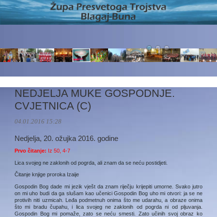
NEDJELJA MUKE GOSPODNJE.
CVJETNICA (C)
04.01.2016 15:28
Nedjelja, 20. ožujka 2016. godine
Prvo čitanje:
Iz 50, 4-7
Lica svojeg ne zaklonih od pogrda, ali znam da se neću postidjeti.
Čitanje knjige proroka Izaije
Gospodin Bog dade mi jezik vješt da znam riječju krijepiti umorne. Svako jutro
on mi uho budi da ga slušam kao učenici Gospodin Bog uho mi otvori: ja se ne
protivih niti uzmicah. Leđa podmetnuh onima što me udarahu, a obraze onima
što mi bradu čupahu, i lica svojeg ne zaklonih od pogrda ni od pljuvanja.
Gospodin Bog mi pomaže, zato se neću smesti. Zato učinih svoj obraz ko