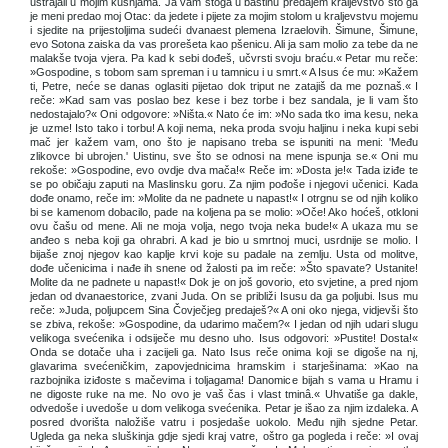
ustrajali u mojim kušnjama. Ja vam stoga u baštinu predajem kraljevstvo što ga
je meni predao moj Otac: da jedete i pijete za mojim stolom u kraljevstvu mojemu
i sjedite na prijestoljima sudeći dvanaest plemena Izraelovih. Šimune, Šimune,
evo Sotona zaiska da vas prorešeta kao pšenicu. Ali ja sam molio za tebe da ne
malakše tvoja vjera. Pa kad k sebi dođeš, učvrsti svoju braću.« Petar mu reče:
»Gospodine, s tobom sam spreman i u tamnicu i u smrt.« A Isus će mu: »Kažem
ti, Petre, neće se danas oglasiti pijetao dok triput ne zatajiš da me poznaš.« I
reče: »Kad sam vas poslao bez kese i bez torbe i bez sandala, je li vam što
nedostajalo?« Oni odgovore: »Ništa.« Nato će im: »No sada tko ima kesu, neka
je uzme! Isto tako i torbu! A koji nema, neka proda svoju haljinu i neka kupi sebi
mač jer kažem vam, ono što je napisano treba se ispuniti na meni: 'Među
zlikovce bi ubrojen.' Uistinu, sve što se odnosi na mene ispunja se.« Oni mu
rekoše: »Gospodine, evo ovdje dva mača!« Reče im: »Dosta je!« Tada iziđe te
se po običaju zaputi na Maslinsku goru. Za njim pođoše i njegovi učenici. Kada
dođe onamo, reče im: »Molite da ne padnete u napast!« I otrgnu se od njih koliko
bi se kamenom dobacilo, pade na koljena pa se molio: »Oče! Ako hoćeš, otkloni
ovu čašu od mene. Ali ne moja volja, nego tvoja neka bude!« A ukaza mu se
anđeo s neba koji ga ohrabri. A kad je bio u smrtnoj muci, usrdnije se molio. I
bijaše znoj njegov kao kaplje krvi koje su padale na zemlju. Usta od molitve,
dođe učenicima i nađe ih snene od žalosti pa im reče: »Što spavate? Ustanite!
Molite da ne padnete u napast!« Dok je on još govorio, eto svjetine, a pred njom
jedan od dvanaestorice, zvani Juda. On se približi Isusu da ga poljubi. Isus mu
reče: »Juda, poljupcem Sina Čovječjeg predaješ?« A oni oko njega, vidjevši što
se zbiva, rekoše: »Gospodine, da udarimo mačem?« I jedan od njih udari slugu
velikoga svećenika i odsiječe mu desno uho. Isus odgovori: »Pustite! Dosta!«
Onda se dotače uha i zacijeli ga. Nato Isus reče onima koji se digoše na nj,
glavarima svećeničkim, zapovjednicima hramskim i starješinama: »Kao na
razbojnika iziđoste s mačevima i toljagama! Danomice bijah s vama u Hramu i
ne digoste ruke na me. No ovo je vaš čas i vlast tminâ.« Uhvatiše ga dakle,
odvedoše i uvedoše u dom velikoga svećenika. Petar je išao za njim izdaleka. A
posred dvorišta naložiše vatru i posjedaše uokolo. Među njih sjedne Petar.
Ugleda ga neka sluškinja gdje sjedi kraj vatre, oštro ga pogleda i reče: »I ovaj