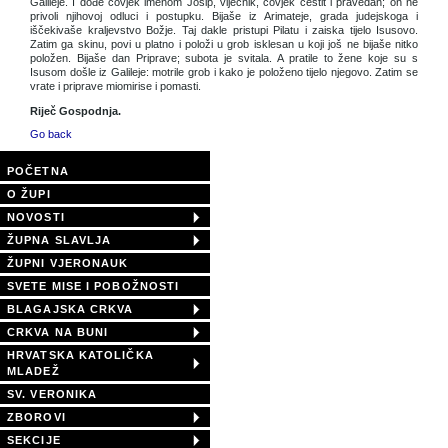
Galileje. I dođe čovjek imenom Josip, vijećnik, čovjek čestit i pravedan; on ne
privoli njihovoj odluci i postupku. Bijaše iz Arimateje, grada judejskoga i
iščekivaše kraljevstvo Božje. Taj dakle pristupi Pilatu i zaiska tijelo Isusovo.
Zatim ga skinu, povi u platno i položi u grob isklesan u koji još ne bijaše nitko
položen. Bijaše dan Priprave; subota je svitala. A pratile to žene koje su s
Isusom došle iz Galileje: motrile grob i kako je položeno tijelo njegovo. Zatim se
vrate i priprave miomirise i pomasti.
Riječ Gospodnja.
Go back
POČETNA
O ŽUPI
NOVOSTI
ŽUPNA SLAVLJA
ŽUPNI VJERONAUK
SVETE MISE I POBOŽNOSTI
BLAGAJSKA CRKVA
CRKVA NA BUNI
HRVATSKA KATOLIČKA
MLADEŽ
SV. VERONIKA
ZBOROVI
SEKCIJE