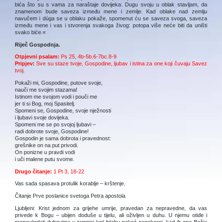
bića što su s vama za naraštaje dovijeka: Dugu svoju u oblak stavljam, da
znamenom bude saveza između mene i zemlje. Kad oblake nad zemlju
navučem i dúga se u oblaku pokaže, spomenut ću se saveza svoga, saveza
između mene i vas i stvorenja svakoga živog: potopa više neće biti da uništi
svako biće.«
Riječ Gospodnja.
Otpjevni psalam:
Ps 25, 4b-5b.6-7bc.8-9
Pripjev:
Sve su staze tvoje, Gospodine, ljubav i istina za one koji čuvaju Savez
tvoj.
Pokaži mi, Gospodine, putove svoje,
nauči me svojim stazama!
Istinom me svojom vodi i pouči me
jer ti si Bog, moj Spasitelj.
Spomeni se, Gospodine, svoje nježnosti
i ljubavi svoje dovijeka.
Spomeni me se po svojoj ljubavi –
radi dobrote svoje, Gospodine!
Gospodin je sama dobrota i pravednost:
grešnike on na put privodi.
On ponizne u pravdi vodi
i uči malene putu svome.
Drugo čitanje:
1 Pt 3, 18-22
Vas sada spasava protulik korablje – krštenje.
Čitanje Prve poslanice svetoga Petra apostola
Ljubljeni: Krist jednom za grijehe umrije, pravedan za nepravedne, da vas
privede k Bogu – ubijen doduše u tijelu, ali oživljen u duhu. U njemu otiđe i
propovijedati duhovima u tamnici koji bijahu nekoć nepokorni, kad ih ono Božja