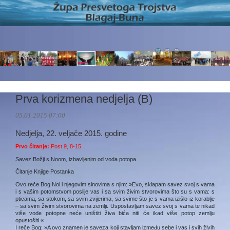
Prva korizmena nedjelja (B)
05.01.2015 07:00
Nedjelja, 22. veljače 2015. godine
Prvo čitanje:
Post 9, 8-15
Savez Božji s Noom, izbavljenim od voda potopa.
Čitanje Knjige Postanka
Ovo reče Bog Noi i njegovim sinovima s njim: »Evo, sklapam savez svoj s vama
i s vašim potomstvom poslije vas i sa svim živim stvorovima što su s vama: s
pticama, sa stokom, sa svim zvijerima, sa svime što je s vama izišlo iz korablje
– sa svim živim stvorovima na zemlji. Uspostavljam savez svoj s vama te nikad
više vode potopne neće uništiti živa bića niti će ikad više potop zemlju
opustošiti.«
I reče Bog: »A ovo znamen je saveza koji stavljam između sebe i vas i svih živih