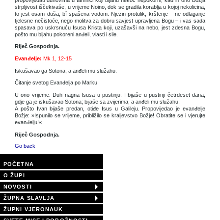
strpljivost iščekivaše, u vrijeme Noino, dok se gradila korablja u kojoj nekolicina,
to jest osam duša, bî spašena vodom. Njezin protulik, krštenje – ne odlaganje
tjelesne nečistoće, nego molitva za dobru savjest upravljena Bogu – i vas sada
spasava po uskrsnuću Isusa Krista koji, uzašavši na nebo, jest zdesna Bogu,
pošto mu bijahu pokoreni anđeli, vlasti i sile.
Riječ Gospodnja.
Evanđelje:
Mk 1, 12-15
Iskušavao ga Sotona, a anđeli mu služahu.
Čitanje svetog Evanđelja po Marku
U ono vrijeme: Duh nagna Isusa u pustinju. I bijaše u pustinji četrdeset dana,
gdje ga je iskušavao Sotona; bijaše sa zvijerima, a anđeli mu služahu.
A pošto Ivan bijaše predan, otiđe Isus u Galileju. Propovijedao je evanđelje
Božje: »Ispunilo se vrijeme, približilo se kraljevstvo Božje! Obratite se i vjerujte
evanđelju!«
Riječ Gospodnja.
Go back
POČETNA
O ŽUPI
NOVOSTI
ŽUPNA SLAVLJA
ŽUPNI VJERONAUK