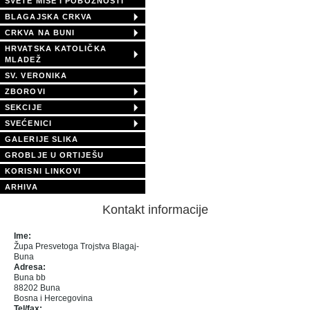
SVETE MISE I POBOŽNOSTI
BLAGAJSKA CRKVA
CRKVA NA BUNI
HRVATSKA KATOLIČKA
MLADEŽ
SV. VERONIKA
ZBOROVI
SEKCIJE
SVEĆENICI
GALERIJE SLIKA
GROBLJE U ORTIJEŠU
KORISNI LINKOVI
ARHIVA
Kontakt informacije
Ime:
Župa Presvetoga Trojstva Blagaj-
Buna
Adresa:
Buna bb
88202 Buna
Bosna i Hercegovina
Tel/fax: