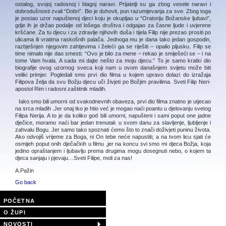
ostalog, svojoj radosnoj i blagoj naravi. Prijatelji su ga zbog vesele naravi i
dobrodušnosti zvali “Dobri”. Bio je duhovit, pun razumijevanja za sve. Zbog toga
je postao uzor napuštenoj djeci koju je okupljao u “Oratoriju Božanske ljubavi”,
gdje ih je držao podalje od lošega društva i odgajao za časne ljude i uvjerene
kršćane. Za tu djecu i za zdravlje njihovih duša i tijela Filip nije prezao prositi po
ulicama ili vratima raskošnih palača. Jednoga mu je dana tako jedan gospodin,
razbješnjen njegovim zahtjevima i želeći ga se riješiti – opalio pljusku. Filip se
time nimalo nije dao smesti: “Ovo je bilo za mene – rekao je smiješeći se – i na
tome Vam hvala. A sada mi dajte nešto za moju djecu.” To je samo kratki dio
biografije ovog uzornog sveca koji nam u ovom današnjem svijetu može biti
veliki primjer. Pogledali smo prvi dio filma u kojem upravo dolazi do izražaja
Filipova želja da svu Božju djecu uči živjeti po Božjim pravilima. Sveti Filip Neri-
apostol Rim i radosni zaštitnik mladih.
Iako smo bili umorni od svakodnevnih obaveza, prvi dio filma znatno je utjecao
na srca mladih .Jer onaj tko je htio već je mogao naći poantu u djelovanju svetog
Filipa Nerija. A to je da koliko god bili umorni, napušteni i sami poput one jadne
dječice, moramo naći bar jedan trenutak u svom danu za slavljenje, ljubljenje i
zahvalu Bogu. Jer samo tako spoznati ćemo što to znači doživjeti puninu života.
Ako odvojiš vrijeme za Boga, ni On tebe neće napustiti, a na tvom licu sjati će
osmijeh poput onih dječačkih u filmu ,jer na koncu svi smo mi djeca Božja, koja
jedino opraštanjem i ljubavlju prema drugima mogu dosegnuti nebo, o kojem ta
djeca sanjaju i pjevaju…Sveti Filipe, moli za nas!
A.Pažin
Go back
POČETNA
O ŽUPI
NOVOSTI