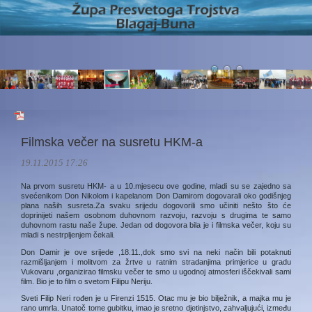
Filmska večer na susretu HKM-a
19.11.2015 17:26
Na prvom susretu HKM- a u 10.mjesecu ove godine, mladi su se zajedno sa
svećenikom Don Nikolom i kapelanom Don Damirom dogovarali oko godišnjeg
plana naših susreta.Za svaku srijedu dogovorili smo učiniti nešto što će
doprinijeti našem osobnom duhovnom razvoju, razvoju s drugima te samo
duhovnom rastu naše župe. Jedan od dogovora bila je i filmska večer, koju su
mladi s nestrpljenjem čekali.
Don Damir je ove srijede ,18.11.,dok smo svi na neki način bili potaknuti
razmišljanjem i molitvom za žrtve u ratnim stradanjima primjerice u gradu
Vukovaru ,organizirao filmsku večer te smo u ugodnoj atmosferi iščekivali sami
film. Bio je to film o svetom Filipu Neriju.
Sveti Filip Neri rođen je u Firenzi 1515. Otac mu je bio bilježnik, a majka mu je
rano umrla. Unatoč tome gubitku, imao je sretno djetinjstvo, zahvaljujući, između