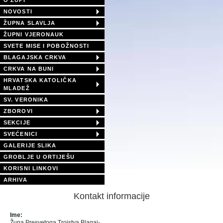
O ŽUPI
NOVOSTI
ŽUPNA SLAVLJA
ŽUPNI VJERONAUK
SVETE MISE I POBOŽNOSTI
BLAGAJSKA CRKVA
CRKVA NA BUNI
HRVATSKA KATOLIČKA
MLADEŽ
SV. VERONIKA
ZBOROVI
SEKCIJE
SVEĆENICI
GALERIJE SLIKA
GROBLJE U ORTIJEŠU
KORISNI LINKOVI
ARHIVA
Kontakt informacije
Ime:
Župa Presvetoga Trojstva Blagaj-