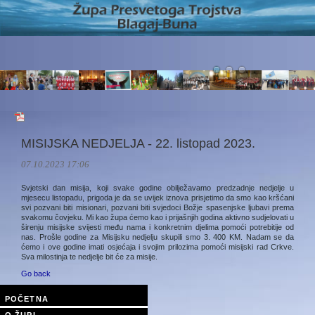
MISIJSKA NEDJELJA - 22. listopad 2023.
07.10.2023 17:06
Svjetski dan misija, koji svake godine obilježavamo predzadnje nedjelje u
mjesecu listopadu, prigoda je da se uvijek iznova prisjetimo da smo kao kršćani
svi pozvani biti misionari, pozvani biti svjedoci Božje spasenjske ljubavi prema
svakomu čovjeku. Mi kao župa ćemo kao i prijašnjih godina aktivno sudjelovati u
širenju misijske svijesti među nama i konkretnim djelima pomoći potrebitije od
nas. Prošle godine za Misijsku nedjelju skupili smo 3. 400 KM. Nadam se da
ćemo i ove godine imati osjećaja i svojim prilozima pomoći misijski rad Crkve.
Sva milostinja te nedjelje bit će za misije.
Go back
POČETNA