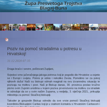
Poziv na pomoć stradalima u potresu u
Hrvatskoj!
31.12.2020 07:35
Draga braćo i sestre, poštovani župljani,
Svjedoci smo jučerašnjega jakoga potresa koji je pogodio dio Hrvatske a osjetio
se i Europi i svijetu. Potres je odnio i nekoliko života. Pomolimo se za pokoj
njihovih duša! Naši su biskupi odmah reagirali na ovu izvanrednu situaciju te
pozivaju na molitvu i post. Naš je Biskup danas, 30. prosinca poslao kružno
pismo svim župnim uredima u kojem poziva prvenstveno na molitvu za stradale
te određuje da se u svim našim župama, u nedjelju, 3. siječnja 2021., prikuplja
milostinja za pomoć Sisačkoj biskupiji.
Također je gospodin Biskup odredio da sve vrste pomoći Sisačkoj biskupiji
koordinira Biskupijski Caritas koji je u stalnom kontaktu s Hrvatskim Caritasom i