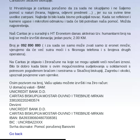
Caritasom Sisačke biskupije.
Iz Hrvatskoga je caritasa poručeno da za sada ne skupljamo i ne šaljemo
pomoć u naturi (hrana, higijena, odjevni predmeti ...) , jer su sa svime time
uvelike zatrpani. Najbolje bi bilo kada bismo prikupljali novac. Kada se reflektori i
kamere ugase i mikrofoni odmaknu i tada će biti potreban naša pomoć. Možda
najpotrebnija.
Naš Caritas je u suradnji s HT Eronetom danas aktivirao tzv. humanitarni broj na
koji se može izvršiti donacija; jedan poziv, 2.00 KM.
Broj je
092 890 880
( i za sada se samo može zvati samo iz eronet mreže;
vjerujemo da će već sutra moći i s fiksnoga telefona i s brojeva drugih
operatera).
Na Caritas je objavio i žiroračune na koje se mogu uplatiti veći novčani iznosi.
Bilo bi dobro kada biste s ovim mogućnostima sudjelovanja u solidarnosti s
potresom pogođenom braćom i sestrama u Sisačkoj biskupiji, Zagrebu i okolici,
upoznali povjerene vam vjernike.
Osim pozivom na broj, Vašu uplatu možete izvršiti i na žiro račun:
U domaćoj valuti - BAM:
UNICREDIT BANK D.D.
CARITAS BISKUPIJA MOSTAR-DUVNO I TREBINJE-MRKAN
3381002202483574
Devizni:
UNICREDIT BANK D.D.
CARITAS BISKUPIJA MOSTAR-DUVNO I TREBINJE-MRKAN
IBAN: BA393380604807008381
BIC : UNCRBA22XXX
Svrha doznake: Pomoć porušenoj Banovini
Go back