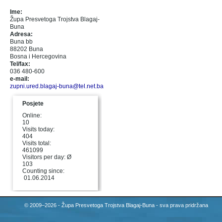
Ime:
Župa Presvetoga Trojstva Blagaj-
Buna
Adresa:
Buna bb
88202 Buna
Bosna i Hercegovina
Tel/fax:
036 480-600
e-mail:
zupni.ured.blagaj-buna@tel.net.ba
Posjete
Online:
10
Visits today:
404
Visits total:
461099
Visitors per day: Ø
103
Counting since:
01.06.2014
© 2009–2026 - Župa Presvetoga Trojstva Blagaj-Buna - sva prava pridržana