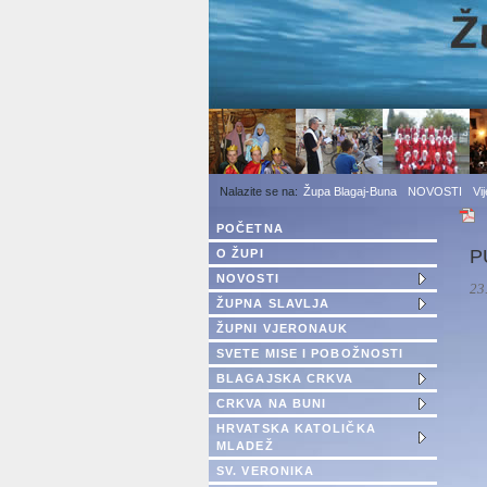
1
2
3
Župa Blagaj-Buna
NOVOSTI
Vi
POČETNA
P
O ŽUPI
NOVOSTI
23
ŽUPNA SLAVLJA
ŽUPNI VJERONAUK
SVETE MISE I POBOŽNOSTI
BLAGAJSKA CRKVA
CRKVA NA BUNI
HRVATSKA KATOLIČKA
MLADEŽ
SV. VERONIKA