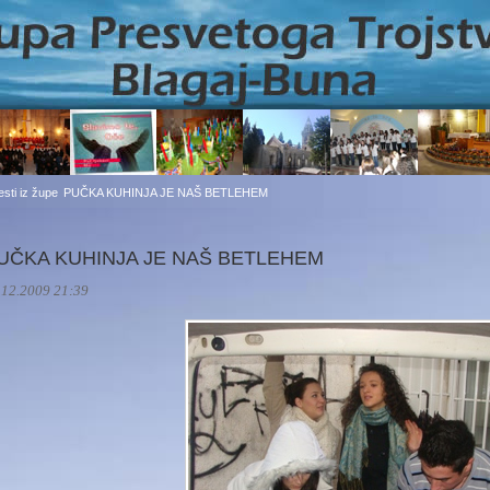
jesti iz župe
PUČKA KUHINJA JE NAŠ BETLEHEM
UČKA KUHINJA JE NAŠ BETLEHEM
.12.2009 21:39