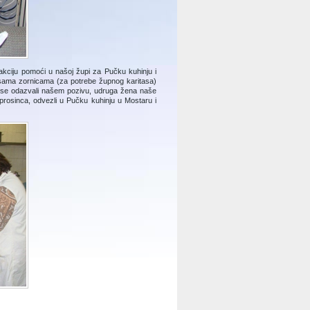
akciju pomoći u našoj župi za Pučku kuhinju i
misama zornicama (za potrebe župnog karitasa)
 su se odazvali našem pozivu, udruga žena naše
 prosinca, odvezli u Pučku kuhinju u Mostaru i