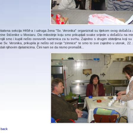
itativna sekcija HKM-a i udruga žena "Sv. Veronika" organizirali su tijekom ovog došašća 
zine štićenike u Mostaru. Dio milostinje koju smo prikupljali svake srijede u došašću na 
ojili smo i kupili nešto osnovnih namirnica za tu svrhu. Zajedno s drugim obiteljima koji
e Sv. Veronika, prikupila je nešto od svoje "zimnice" te smo to sve zajedno u utorak, 22.
dali njihovim djelatnicima. Čini nam se da nismo promašili...
 back