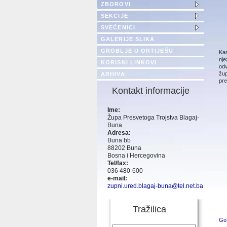
ZBOROVI
SEKCIJE
SVEĆENICI
GALERIJE SLIKA
GROBLJE U ORTIJEŠU
Kar
nje
KORISNI LINKOVI
odv
žup
ARHIVA
pre
Kontakt informacije
Ime:
Župa Presvetoga Trojstva Blagaj-
Buna
Adresa:
Buna bb
88202 Buna
Bosna i Hercegovina
Tel/fax:
036 480-600
e-mail:
zupni.ured.blagaj-buna@tel.net.ba
Tražilica
Go