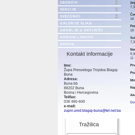
ZBOROVI
Sri
7,3
SEKCIJE
Če
SVEĆENICI
18 
GALERIJE SLIKA
Pe
GROBLJE U ORTIJEŠU
18 
KORISNI LINKOVI
Su
7,3
ARHIVA
Ned
Kontakt informacije
9,3
11 
Ime:
Prv
Župa Presvetoga Trojstva Blagaj-
Po
Buna
Adresa:
Mi
Buna bb
Na
88202 Buna
Bosna i Hercegovina
Ak
Tel/fax:
036 480-600
Go
e-mail:
zupni.ured.blagaj-buna@tel.net.ba
Tražilica