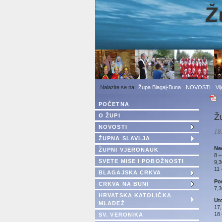
1
2
3
Župa Blagaj-Buna
NOVOSTI
Vi
POČETNA
Ž
O ŽUPI
NOVOSTI
18
ŽUPNA SLAVLJA
Ned
ŽUPNI VJERONAUK
8 
SVETE MISE I POBOŽNOSTI
9,3
11 
BLAGAJSKA CRKVA
Pon
CRKVA NA BUNI
7,3
HRVATSKA KATOLIČKA
Ut
MLADEŽ
17,
18 
SV. VERONIKA