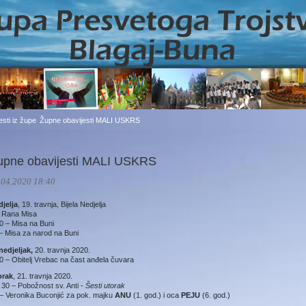
jesti iz župe
Župne obavijesti MALI USKRS
upne obavijesti MALI USKRS
.04.2020 18:40
jelja
, 19. travnja, Bijela Nedjelja
– Rana Misa
0 – Misa na Buni
– Misa za narod na Buni
edjeljak,
20. travnja 2020.
0 – Obitelj Vrebac na čast anđela čuvara
orak
, 21. travnja 2020.
 30 – Pobožnost sv. Anti -
Šesti utorak
– Veronika Buconjić za pok. majku
ANU
(1. god.) i oca
PEJU
(6. god.)