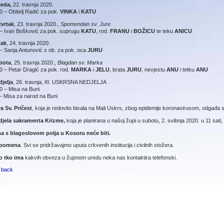
jeda,
22. travnja 2020.
0 – Obitelj Radić za pok.
VINKA
i
KATU
tvrtak
, 23. travnja 2020.,
Spomendan sv. Jure
– Ivan Bošković za pok. suprugu
KATU
, rod.
FRANU
i
BOŽICU
te teku
ANICU
tak
, 24. travnja 2020.
– Sanja Antunović s ob. za pok. oca
JURU
bota
, 25. travnja 2020.,
Blagdan sv. Marka
0 – Petar Dragić za pok. rod.
MARKA
i
JELU
, brata
JURU
, nevjestu
ANU
i tetku
ANU
jelja
, 26. travnja, III. USKRSNA NEDJELJA
0 – Misa na Buni
– Misa za narod na Buni
a Sv. Pričest
, koja je redovito bivala na Mali Uskrs, zbog epidemije koronavirusom, odgađa s
djela sakramenta Krizme,
koja je planirana u našoj župi u subotu, 2. svibnja 2020. u 11 sati
sa s blagoslovom polja u Kosoru neće biti.
pomena
. Svi se pridržavajmo uputa crkvenih institucija i civilnih stožera.
o tko ima
kakvih obveza u župnom uredu neka nas kontaktira telefonski.
 back