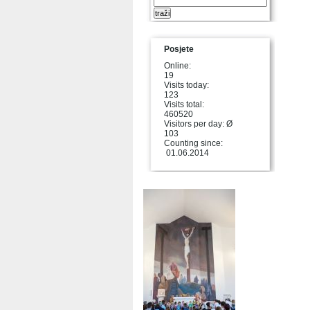
Posjete
Online:
19
Visits today:
123
Visits total:
460520
Visitors per day: Ø
103
Counting since:
01.06.2014