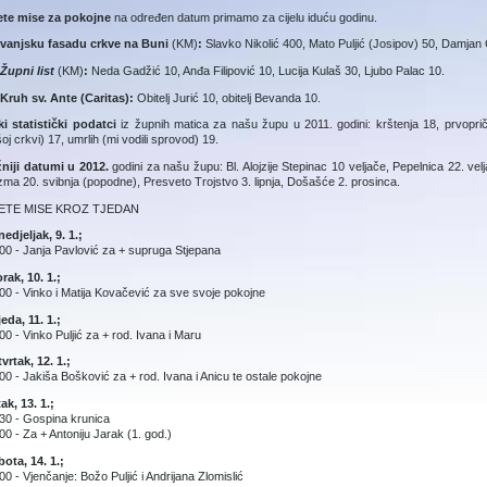
ete mise za pokojne
na određen datum primamo za cijelu iduću godinu.
 vanjsku fasadu crkve na Buni
(KM)
:
Slavko Nikolić 400, Mato Puljić (Josipov) 50, Damjan
Župni list
(KM)
:
Neda Gadžić 10, Anđa Filipović 10, Lucija Kulaš 30, Ljubo Palac 10.
Kruh sv. Ante (Caritas):
Obitelj Jurić 10, obitelj Bevanda 10.
i statistički podatci
iz župnih matica za našu župu u 2011. godini: krštenja 18, prvopri
oj crkvi) 17, umrlih (mi vodili sprovod) 19.
žniji datumi u 2012.
godini za našu župu: Bl. Alojzije Stepinac 10 veljače, Pepelnica 22. velj
zma 20. svibnja (popodne), Presveto Trojstvo 3. lipnja, Došašće 2. prosinca.
ETE MISE KROZ TJEDAN
edjeljak, 9. 1.;
00 - Janja Pavlović za + supruga Stjepana
rak, 10. 1.;
00 - Vinko i Matija Kovačević za sve svoje pokojne
jeda, 11. 1.;
00 - Vinko Puljić za + rod. Ivana i Maru
vrtak, 12. 1.;
00 - Jakiša Bošković za + rod. Ivana i Anicu te ostale pokojne
ak, 13. 1.;
30 - Gospina krunica
00 - Za + Antoniju Jarak (1. god.)
ota, 14. 1.;
00 - Vjenčanje: Božo Puljić i Andrijana Zlomislić