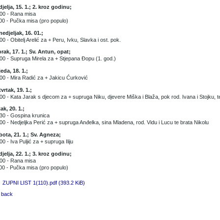
jelja, 15. 1.; 2. kroz godinu;
00 - Rana misa
00 - Pučka misa (pro populo)
edjeljak, 16. 01.;
00 - Obitelj Arelić za + Peru, Ivku, Slavka i ost. pok.
rak, 17. 1.; Sv. Antun, opat;
00 - Supruga Mirela za + Stjepana Đopu (1. god.)
jeda, 18. 1.;
00 - Mira Radić za + Jakicu Ćurković
vrtak, 19. 1.;
00 - Kata Jarak s djecom za + supruga Niku, djevere Miška i Blaža, pok rod. Ivana i Stojku, t
ak, 20. 1.;
30 - Gospina krunica
00 - Nedjeljka Perić za + supruga Anđelka, sina Mladena, rod. Vidu i Lucu te brata Nikolu
ota, 21. 1.; Sv. Agneza;
00 - Iva Puljić za + supruga Iliju
jelja, 22. 1.; 3. kroz godinu;
00 - Rana misa
00 - Pučka misa (pro populo)
ZUPNI LIST 1(110).pdf
(393.2 KiB)
 back