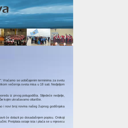
u”.
Vraćamo se uobičajenim terminima za svetu
petkom večernja sveta misa u 18 sati. Nedjeljom
redu iz prvog polugodišta. Slijedeće nedjelje,
eće
kojim ukrašavamo oltarište.
ao i novi broj novina našeg župnog godišnjaka
vit će dolazit po dosadašnjem popisu. Onikoji
učini. Pretplata ostaje ista i plaća se u mjesecu