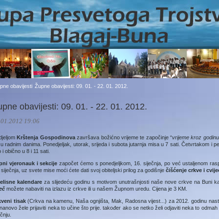
pne obavijesti
Župne obavijesti: 09. 01. - 22. 01. 2012.
pne obavijesti: 09. 01. - 22. 01. 2012.
.01.2012 19:06
djeljom
Krštenja Gospodinova
završava božićno vrijeme te započinje “
vrijeme kroz godin
u radnim danima. Ponedjeljak, utorak, srijeda i subota jutarnja misa u 7 sati. Četvrtakom i 
 i obično u 8 i 11 sati.
pni vjeronauk i sekcije
započet ćemo s ponedjeljkom, 16. siječnja, po već ustaljenom raspo
 siječnja, uz svete mise moći ćete dati svoj obiteljski prilog za godišnje
čišćenje crkve i cvij
šelisne kalendare
za slijedeću godinu s motivom unutrašnjosti naše nove crkve na Buni k
ječ
možete nabaviti na izlazu iz crkve ili u našem Župnom uredu. Cijena je 3 KM.
kveni tisak
(Crkva na kamenu, Naša ognjišta, Mak, Radosna vijest...) za 2012. godinu nasta
nanovo žele prijaviti neka to učine što prije. također ako se netko želi odjaviti neka to odmah 
ečnju.