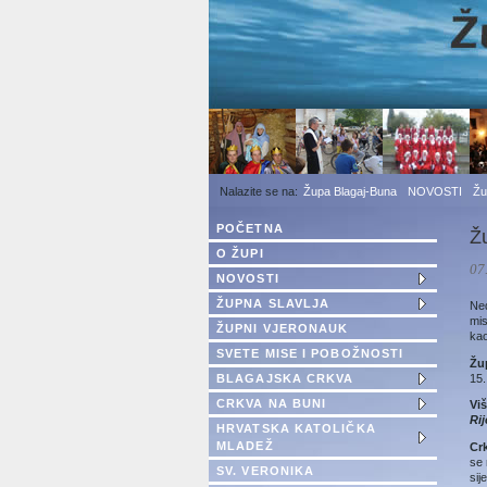
1
2
3
Župa Blagaj-Buna
NOVOSTI
Žu
POČETNA
Žu
O ŽUPI
07
NOVOSTI
ŽUPNA SLAVLJA
Ne
mis
ŽUPNI VJERONAUK
kao
SVETE MISE I POBOŽNOSTI
Žu
15.
BLAGAJSKA CRKVA
CRKVA NA BUNI
Vi
Ri
HRVATSKA KATOLIČKA
MLADEŽ
Cr
se 
SV. VERONIKA
sij