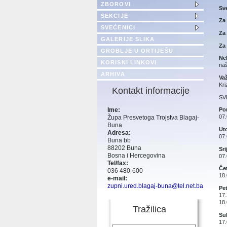
ZBOROVI
Sv
SEKCIJE
Za
SVEĆENICI
Za
GALERIJE SLIKA
Za 
GROBLJE U ORTIJEŠU
Nek
KORISNI LINKOVI
naš
ARHIVA
Va
Kri
Kontakt informacije
SV
Ime:
Pon
07.
Župa Presvetoga Trojstva Blagaj-
Buna
Uto
Adresa:
07.
Buna bb
88202 Buna
Sri
Bosna i Hercegovina
07.
Tel/fax:
Čet
036 480-600
18.
e-mail:
zupni.ured.blagaj-buna@tel.net.ba
Pet
17.
18.
Tražilica
Sub
17.