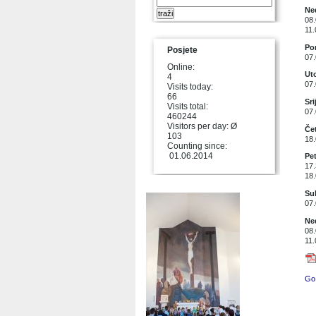
Ned
08.
11.
Pon
Posjete
07.
Online:
Uto
4
07.
Visits today:
66
Sri
Visits total:
07.
460244
Visitors per day: Ø
Čet
103
18.
Counting since:
01.06.2014
Pet
17.
18.
Sub
07.
Ned
08.
11.
Go