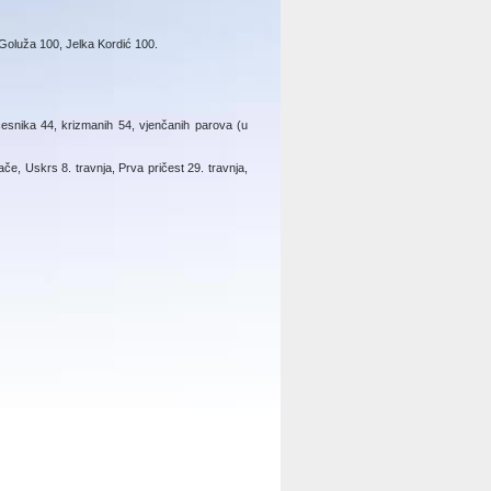
 Goluža 100, Jelka Kordić 100.
česnika 44, krizmanih 54, vjenčanih parova (u
ače, Uskrs 8. travnja, Prva pričest 29. travnja,