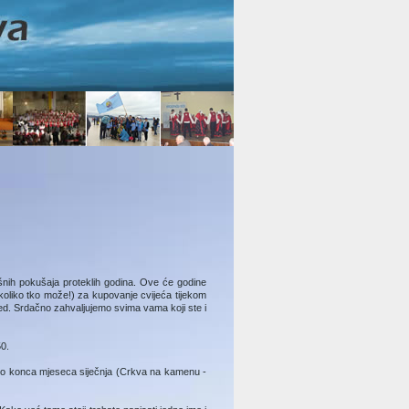
ješnih pokušaja proteklih godina. Ove će godine
(koliko tko može!) za kupovanje cvijeća tijekom
ed. Srdačno zahvaljujemo svima vama koji ste i
0.
e do konca mjeseca siječnja (Crkva na kamenu -