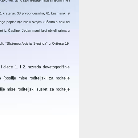
ko već tamo stoji trebate napisati jedno ime i
31 krštenje, 38 prvopričesnika, 61 krizmanik, 9
ašega popisa nije bilo u svojim kućama a neki od
) iz Čapljine. Jedan manji broj obitelji prima u
u “Blaženog Alojzija Stepinca” u Ortiješu 19.
 i djece 1. i 2. razreda devetogodišnje
(poslije mise roditeljski za roditelje
je mise roditeljski susret za roditelje