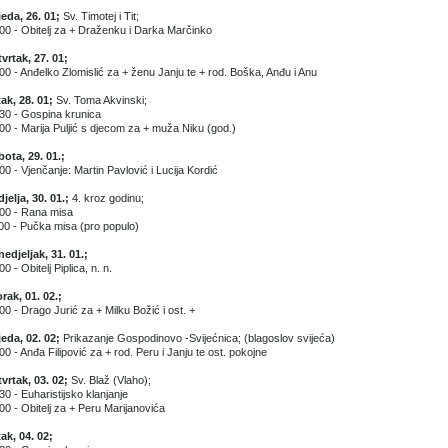
jeda, 26. 01;
Sv. Timotej i Tit;
00 - Obitelj za + Draženku i Darka Marčinko
vrtak, 27. 01;
00 - Anđelko Zlomislić za + ženu Janju te + rod. Boška, Anđu i Anu
ak, 28. 01;
Sv. Toma Akvinski;
30 - Gospina krunica
00 - Marija Puljić s djecom za + muža Niku (god.)
ota, 29. 01.;
00 - Vjenčanje: Martin Pavlović i Lucija Kordić
jelja, 30. 01.;
4. kroz godinu;
00 - Rana misa
00 - Pučka misa (pro populo)
edjeljak, 31. 01.;
00 - Obitelj Piplica, n. n.
rak, 01. 02.;
00 - Drago Jurić za + Milku Božić i ost. +
jeda, 02. 02;
Prikazanje Gospodinovo -Svijećnica; (blagoslov svijeća)
00 - Anđa Filipović za + rod. Peru i Janju te ost. pokojne
vrtak, 03. 02;
Sv. Blaž (Vlaho);
30 - Euharistijsko klanjanje
00 - Obitelj za + Peru Marijanovića
ak, 04. 02;