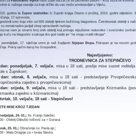
zbori za
Pastoralno vijeće
naše župe održat će se pismenim putom - kroz božićne koverte. Ka
zime iz vašega naselja za koje držite da vas može predstavljati u Vijeću.
2010. godina
iz župne statistike:
Iz župnih knjiga čitamo o prošloj, 2010. godini slijedeće: 
nčanja, 17 sprovoda.
goslovili smo koju više od 600 obitelji tijekom božićnog blagoslova. Četrdesetak obitelji s n
h su nenaknadno javljali zbog opravdanih razloga.
oznat nam je stvarni broj onih obitelji koji primaju otpuštene redovnike i svećenike (exfratre
ju kuću na blagoslov svakoga tko god naiđe jer “ne mogu vratiti nikoga”.
 ponedjeljak, 17. siječnja umro je naš župljanin
Stjepan Đopa.
Pokopan je na novom groblj
ečnja. Pokoj vječni daruj mu Gospodine...
Najavljujemo:
TRODNEVNICA ZA STEPINČEVO
 dan: ponedjeljak, 7. veljače
, misa u 18 sati, poslije mise susret roditelja
ole s Župnikom;
 dan: utorak, 8. veljače,
misa u 18 sati - predstavljanje Prvopričesnika 
vopričesnika zajedno s prvopričesnicima)
 dan: srijeda, 9. veljače,
misa u 18 sati - predstavljanje Krizmanika (posli
izmanika zajedno s krizmanicima)
tvrtak, 10. veljače, 18 sati - Stepinčevo!
ETE MISE KROZ TJEDAN
edjeljak, 24. 01.;
Sv. Franjo Saleški;
00 - Obitelj Glibušić-Ivičević za + Gorana
rak, 25. 01.;
Obraćenje sv. Pavla ap.;
00 - Mate Dragoje za + brata Slavka