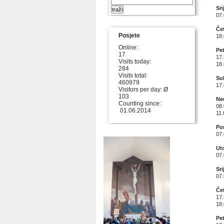
Sri
07.
Čet
Posjete
18.
Online:
Pet
17
17.
Visits today:
18.
284
Visits total:
Sub
460979
17.
Visitors per day: Ø
103
Ned
Counting since:
08.
01.06.2014
11.
Pon
07.
Uto
07.
Sri
07.
Čet
17.
18.
Pet