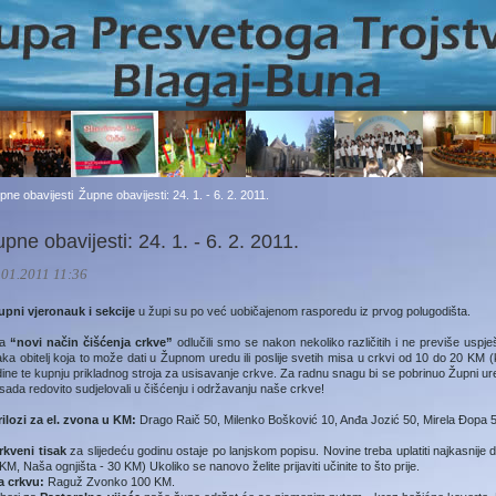
pne obavijesti
Župne obavijesti: 24. 1. - 6. 2. 2011.
pne obavijesti: 24. 1. - 6. 2. 2011.
.01.2011 11:36
upni vjeronauk i sekcije
u župi su po već uobičajenom rasporedu iz prvog polugodišta.
Za
“novi način čišćenja crkve”
odlučili smo se nakon nekoliko različitih i ne previše usp
ka obitelj koja to može dati u Župnom uredu ili poslije svetih misa u crkvi od 10 do 20 KM 
ine te kupnju prikladnog stroja za usisavanje crkve. Za radnu snagu bi se pobrinuo Župni ur
sada redovito sudjelovali u čišćenju i održavanju naše crkve!
rilozi za el. zvona u KM:
Drago Raič 50, Milenko Bošković 10, Anđa Jozić 50, Mirela Đopa 5
rkveni tisak
za slijedeću godinu ostaje po lanjskom popisu. Novine treba uplatiti najkasnij
KM, Naša ognjišta - 30 KM) Ukoliko se nanovo želite prijaviti učinite to što prije.
a crkvu:
Raguž Zvonko 100 KM.