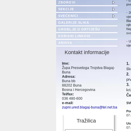
- I
ZBOROVI
pre
SEKCIJE
- 
SVEĆENICI
vje
Bla
GALERIJE SLIKA
nji
Nep
GROBLJE U ORTIJEŠU
svo
KORISNI LINKOVI
- U
ARHIVA
sij
Kontakt informacije
1.
Ime:
Župa Presvetoga Trojstva Blagaj-
šk
Buna
2.
Adresa:
pr
Buna bb
3.
88202 Buna
kr
Bosna i Hercegovina
Tel/fax:
Če
036 480-600
e-mail:
SV
zupni.ured.blagaj-buna@tel.net.ba
Pon
07.
Tražilica
Uto
07.