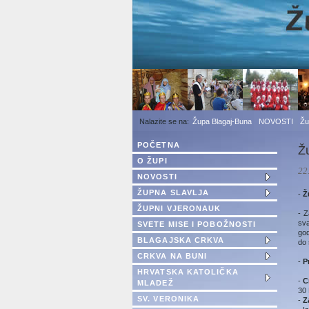
1
2
3
Župa Blagaj-Buna
NOVOSTI
Žu
POČETNA
Žu
O ŽUPI
22
NOVOSTI
ŽUPNA SLAVLJA
-
Ž
ŽUPNI VJERONAUK
- 
sva
SVETE MISE I POBOŽNOSTI
god
BLAGAJSKA CRKVA
do 
CRKVA NA BUNI
-
P
HRVATSKA KATOLIČKA
-
C
MLADEŽ
30 
SV. VERONIKA
-
Z