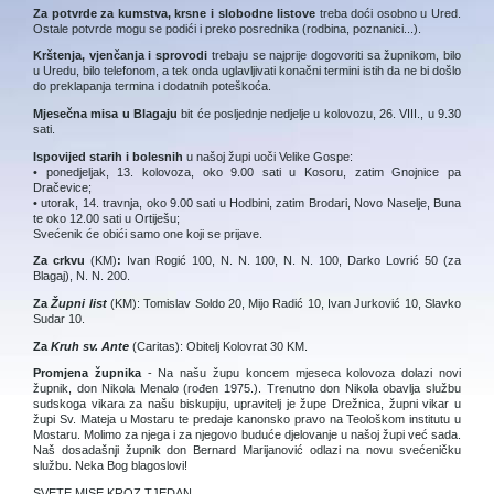
Za potvrde za kumstva, krsne i slobodne listove
treba doći osobno u Ured.
Ostale potvrde mogu se podići i preko posrednika (rodbina, poznanici...).
Krštenja, vjenčanja i sprovodi
trebaju se najprije dogovoriti sa župnikom, bilo
u Uredu, bilo telefonom, a tek onda uglavljivati konačni termini istih da ne bi došlo
do preklapanja termina i dodatnih poteškoća.
Mjesečna misa u Blagaju
bit će posljednje nedjelje u kolovozu, 26. VIII., u 9.30
sati.
Ispovijed starih i bolesnih
u našoj župi uoči Velike Gospe:
• ponedjeljak, 13. kolovoza, oko 9.00 sati u Kosoru, zatim Gnojnice pa
Dračevice;
• utorak, 14. travnja, oko 9.00 sati u Hodbini, zatim Brodari, Novo Naselje, Buna
te oko 12.00 sati u Ortiješu;
Svećenik će obići samo one koji se prijave.
Za crkvu
(KM)
:
Ivan Rogić 100, N. N. 100, N. N. 100, Darko Lovrić 50 (za
Blagaj), N. N. 200.
Za
Župni list
(KM): Tomislav Soldo 20, Mijo Radić 10, Ivan Jurković 10, Slavko
Sudar 10.
Za
Kruh sv. Ante
(Caritas): Obitelj Kolovrat 30 KM.
Promjena župnika
- Na našu župu koncem mjeseca kolovoza dolazi novi
župnik, don Nikola Menalo (rođen 1975.). Trenutno don Nikola obavlja službu
sudskoga vikara za našu biskupiju, upravitelj je župe Drežnica, župni vikar u
župi Sv. Mateja u Mostaru te predaje kanonsko pravo na Teološkom institutu u
Mostaru. Molimo za njega i za njegovo buduće djelovanje u našoj župi već sada.
Naš dosadašnji župnik don Bernard Marijanović odlazi na novu svećeničku
službu. Neka Bog blagoslovi!
SVETE MISE KROZ TJEDAN