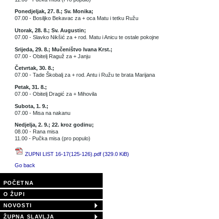
Ponedjeljak, 27. 8.; Sv. Monika;
07.00 - Bosiljko Bekavac za + oca Matu i tetku Ružu
Utorak, 28. 8.; Sv. Augustin;
07.00 - Slavko Nikšić za + rod. Matu i Anicu te ostale pokojne
Srijeda, 29. 8.; Mučeništvo Ivana Krst.;
07.00 - Obitelj Raguž za + Janju
Četvrtak, 30. 8.;
07.00 - Tade Škobalj za + rod. Antu i Ružu te brata Marijana
Petak, 31. 8.;
07.00 - Obitelj Dragić za + Mihovila
Subota, 1. 9.;
07.00 - Misa na nakanu
Nedjelja, 2. 9.; 22. kroz godinu;
08.00 - Rana misa
11.00 - Pučka misa (pro populo)
ZUPNI LIST 16-17(125-126).pdf
(329.0 KiB)
Go back
POČETNA
O ŽUPI
NOVOSTI
ŽUPNA SLAVLJA