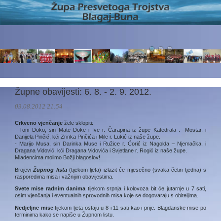
Župne obavijesti: 6. 8. - 2. 9. 2012.
03.08.2012 21:54
Crkveno vjenčanje
žele sklopiti:
- Toni Doko, sin Mate Doke i Ive r. Čarapina iz župe Katedrala .- Mostar, i
Danijela Pinčić, kći Zrinka Pinčića i Mile r. Lukić iz naše župe.
- Marijo Musa, sin Darinka Muse i Ružice r. Ćorić iz Nagolda – Njemačka, i
Dragana Vidović, kći Dragana Vidovića i Svjetlane r. Rogić iz naše župe.
Mladencima molimo Božji blagoslov!
Brojevi
Župnog lista
(tijekom ljeta) izlazit će mjesečno (svaka četiri tjedna) s
rasporedima misa i važnijim obavijestima.
Svete mise radnim danima
tijekom srpnja i kolovoza bit će jutarnje u 7 sati,
osim vjenčanja i eventualnih sprovodnih misa koje se dogovaraju s obiteljima.
Nedjeljne mise
tijekom ljeta ostaju u 8 i 11 sati kao i prije. Blagdanske mise po
terminima kako se napiše u Župnom listu.