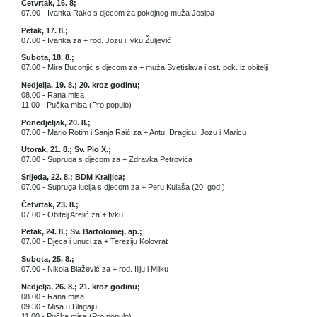
Četvrtak, 16. 8;
07.00 - Ivanka Rako s djecom za pokojnog muža Josipa
Petak, 17. 8.;
07.00 - Ivanka za + rod. Jozu i Ivku Žuljević
Subota, 18. 8.;
07.00 - Mira Buconjić s djecom za + muža Svetislava i ost. pok. iz obitelji
Nedjelja, 19. 8.; 20. kroz godinu;
08.00 - Rana misa
11.00 - Pučka misa (Pro populo)
Ponedjeljak, 20. 8.;
07.00 - Mario Rotim i Sanja Raič za + Antu, Dragicu, Jozu i Maricu
Utorak, 21. 8.; Sv. Pio X.;
07.00 - Supruga s djecom za + Zdravka Petrovića
Srijeda, 22. 8.; BDM Kraljica;
07.00 - Supruga lucija s djecom za + Peru Kulaša (20. god.)
Četvrtak, 23. 8.;
07.00 - Obitelj Arelić za + Ivku
Petak, 24. 8.; Sv. Bartolomej, ap.;
07.00 - Djeca i unuci za + Tereziju Kolovrat
Subota, 25. 8.;
07.00 - Nikola Blažević za + rod. Iliju i Milku
Nedjelja, 26. 8.; 21. kroz godinu;
08.00 - Rana misa
09.30 - Misa u Blagaju
11.00 - Pučka misa (Pro populo)