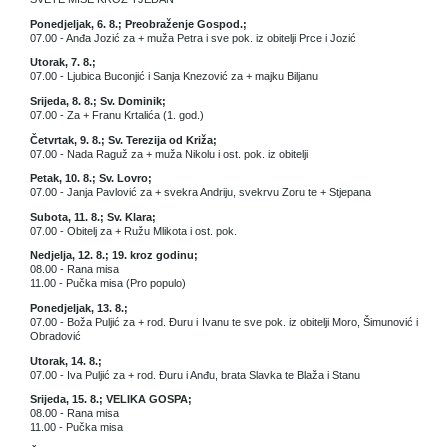
Ponedjeljak, 6. 8.; Preobraženje Gospod.;
07.00 - Anđa Jozić za + muža Petra i sve pok. iz obitelji Prce i Jozić
Utorak, 7. 8.;
07.00 - Ljubica Buconjić i Sanja Knezović za + majku Biljanu
Srijeda, 8. 8.; Sv. Dominik;
07.00 - Za + Franu Krtalića (1. god.)
Četvrtak, 9. 8.; Sv. Terezija od Križa;
07.00 - Nada Raguž za + muža Nikolu i ost. pok. iz obitelji
Petak, 10. 8.; Sv. Lovro;
07.00 - Janja Pavlović za + svekra Andriju, svekrvu Zoru te + Stjepana
Subota, 11. 8.; Sv. Klara;
07.00 - Obitelj za + Ružu Mlikota i ost. pok.
Nedjelja, 12. 8.; 19. kroz godinu;
08.00 - Rana misa
11.00 - Pučka misa (Pro populo)
Ponedjeljak, 13. 8.;
07.00 - Boža Puljić za + rod. Đuru i Ivanu te sve pok. iz obitelji Moro, Šimunović i
Obradović
Utorak, 14. 8.;
07.00 - Iva Puljić za + rod. Đuru i Anđu, brata Slavka te Blaža i Stanu
Srijeda, 15. 8.; VELIKA GOSPA;
08.00 - Rana misa
11.00 - Pučka misa