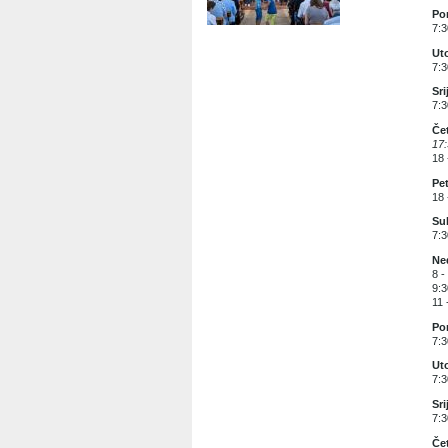
Pon
7:3
Uto
7:3
Sri
7:3
Čet
17:
18 
Pet
18 
Sub
7:3
Ned
8 -
9:3
11 
Pon
7:3
Uto
7:3
Sri
7:3
Čet