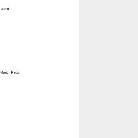
Vrankić
. Marić i Radić