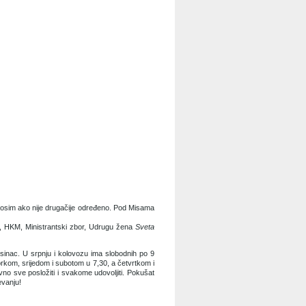
u, osim ako nije drugačije određeno. Pod Misama
, HKM, Ministrantski zbor, Udrugu žena
Sveta
rosinac. U srpnju i kolovozu ima slobodnih po 9
rkom, sri­jedom i subotom u 7,30, a četvrtkom i
vno sve posložiti i svakome udovoljiti. Pokušat
evanju!