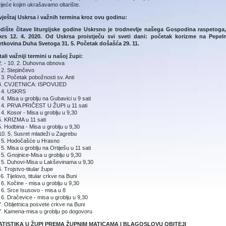
vijeće ko­jim ukrašavamo oltarište.
vještaj Uskrsa i važnih termina kroz ovu godinu:
edište čitave liturgijske godine Uskrsno je trodnevlje našega Gospodina raspetog
krs 12. 4. 2020. Od Uskrsa proistječu svi sveti dani: početak korizme na Pepel
etkovina Duha Svetoga 31. 5. Početak došašća 29. 11.
ali važniji termini u našoj župi:
2. - 10. 2. Duhovna obnova
 2. Stepinčevo
 3. Početak pobožnosti sv. Anti
 4. CVJETNICA: ISPOVIJED
. 4. USKRS
 4. Misa u groblju na Gubavici u 9 sati
 4. PRVA PRIČEST U ŽUPI u 11 sati
 4. Kosor - Misa u groblju u 9,30
5. KRIZMA u 11 sati
5. Hodbina - Misa u groblju u 9,30
10. 5. Susret mladeži u Zagrebu
. 5. Hodočašće u Hrasno
 5. Misa u groblju na Ortiješu u 11 sati
 5. Gnojnice-Misa u groblju u 9,30
 5. Duhovi-Misa u Lakševinama u 9,30
6. Trojstvo-titular župe
 6. Tijelovo, titular crkve na Buni
 6. Kočine - misa u groblju u 9,30
 6. Srce Isusovo - misa u 8
 6. Dračevice - misa u groblju u 9,30
7. Obljetnica posvete crkve na Buni
7. Kamena-misa u groblju po dogovoru
ATISTIKA U ŽUPI PREMA ŽUPNIM MATICAMA I BLAGOSLOVU OBITEJI