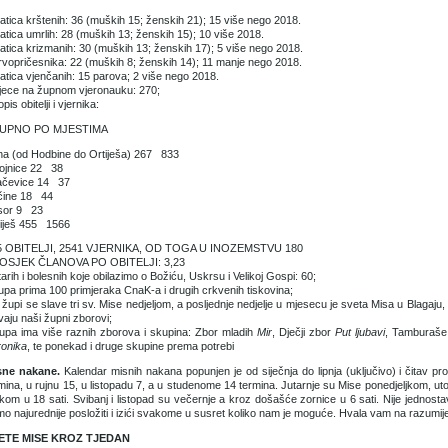
atica krštenih: 36 (muških 15; ženskih 21); 15 više nego 2018.
atica umrlih: 28 (muških 13; ženskih 15); 10 više 2018.
atica krizmanih: 30 (muških 13; ženskih 17); 5 više nego 2018.
rvopričesnika: 22 (muških 8; ženskih 14); 11 manje nego 2018.
atica vjenčanih: 15 parova; 2 više nego 2018.
jece na župnom vjeronauku: 270;
opis obitelji i vjernika:
UPNO PO MJESTIMA
a (od Hodbine do Ortiješa) 267 833
ojnice 22 38
ačevice 14 37
čine 18 44
sor 9 23
tiješ 455 1566
5 OBITELJI, 2541 VJERNIKA, OD TOGA U INOZEMSTVU 180
OSJEK ČLANOVA PO OBITELJI: 3,23
tarih i bolesnih koje obilazimo o Božiću, Uskrsu i Velikoj Gospi: 60;
upa prima 100 primjeraka CnaK-a i drugih crkvenih tiskovina;
 župi se slave tri sv. Mise nedjeljom, a posljednje nedjelje u mjesecu je sveta Misa u Blagaj
vaju naši župni zborovi;
upa ima više raznih zborova i skupina: Zbor mladih
Mir
, Dječji zbor
Put ljubavi
, Tamburaše
ronika
, te ponekad i druge skupine prema potrebi
sne nakane.
Kalendar misnih nakana popunjen je od siječnja do lipnja (uključivo) i čitav p
mina, u rujnu 15, u listopadu 7, a u studenome 14 termina. Jutarnje su Mise ponedjeljkom, uto
kom u 18 sati. Svibanj i listopad su večernje a kroz došašće zornice u 6 sati. Nije jednosta
o najurednije posložiti i izići svakome u susret koliko nam je moguće. Hva­la vam na razumij
ETE MISE KROZ TJEDAN