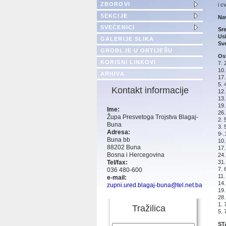
ZBOROVI
i c
SEKCIJE
Na
SVEĆENICI
Sr
Us
GALERIJE SLIKA
Sv
GROBLJE U ORTIJEŠU
Ost
KORISNI LINKOVI
7. 
10.
ARHIVA
17.
5.
Kontakt informacije
12
13.
19.
Ime:
26.
Župa Presvetoga Trojstva Blagaj-
2. 
Buna
3. 
Adresa:
9-.
Buna bb
10
88202 Buna
17.
Bosna i Hercegovina
24.
31.
Tel/fax:
7. 
036 480-600
11.
e-mail:
14.
zupni.ured.blagaj-buna@tel.net.ba
19.
28.
1. 
Tražilica
5. 
ST