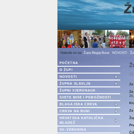
1
2
3
Župa Blagaj-Buna
NOVOSTI
Žu
POČETNA
Ž
O ŽUPI
12
NOVOSTI
ŽUPNA SLAVLJA
Za
ŽUPNI VJERONAUK
Za
20,
SVETE MISE I POBOŽNOSTI
Kr
BLAGAJSKA CRKVA
Za
CRKVA NA BUNI
Žu
HRVATSKA KATOLIČKA
MLADEŽ
Pr
SV. VERONIKA
Či