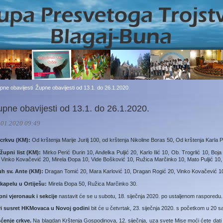
pne obavijesti
Župne obavijesti od 13.1. do 26.1.2020.
upne obavijesti od 13.1. do 26.1.2020.
.01.2020 09:49
 crkvu (KM):
Od krštenja Marije Jurilj 100, od krštenja Nikoline Boras 50, Od krštenja Karla 
 župni list (KM):
Mirko Perić Đurin 10, Anđelka Puljić 20, Karlo Ilić 10, Ob. Trogrlić 10, Bo
 Vinko Kovačević 20, Mirela Đopa 10, Vide Bošković 10, Ružica Marčinko 10, Mato Puljić 1
uh sv. Ante (KM):
Dragan Tomić 20, Mara Karlović 10, Dragan Rogić 20, Vinko Kovačević 1
 kapelu u Ortiješu:
Mirela Đopa 50, Ružica Marčinko 30.
pni vjeronauk i sekcije
nastavit će se u subotu, 18. siječnja 2020. po ust­aljenom rasporedu.
vi susret HKMovaca u Novoj go­dini
bit će u četvrtak, 23. siječnja 2020. s početkom u 20 sa
šćenje crkve.
Na blagdan Krštenja Gospodinova, 12. siječnja, uza svete Mise moći ćete dati sv