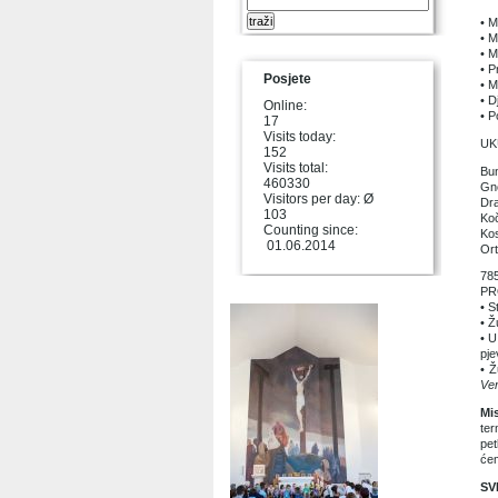
• M
• M
• M
• P
Posjete
• M
• D
Online:
• P
17
Visits today:
UK
152
Visits total:
Bun
460330
Gn
Visitors per day: Ø
Dr
103
Ko
Counting since:
Ko
01.06.2014
Or
78
PR
• S
• Ž
• U
pje
• Ž
Ve
Mi
ter
pet
ćem
SV