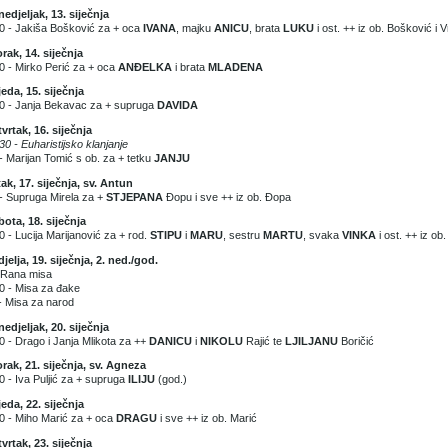
edjeljak, 13. siječnja
0 - Jakiša Bošković za + oca
IVANA
, majku
ANICU
, brata
LUKU
i ost. ++ iz ob. Bošković i 
rak, 14. siječnja
0 - Mirko Perić za + oca
ANĐELKA
i brata
MLADENA
jeda, 15. siječnja
0 - Janja Bekavac za + supruga
DAVIDA
vrtak, 16. siječnja
30 - Euharistijsko klanjanje
- Marijan Tomić s ob. za + tetku
JANJU
ak, 17. siječnja, sv. Antun
- Supruga Mirela za +
STJEP­ANA
Đopu i sve ++ iz ob. Đopa
ota, 18. siječnja
0 - Lucija Marijanović za + rod.
STIPU
i
MARU
, sestru
MARTU
, svaka
VINKA
i ost. ++ iz ob
jelja, 19. siječnja, 2. ned./god.
 Rana misa
0 - Misa za đake
- Misa za narod
edjeljak, 20. siječnja
0 - Drago i Janja Mlikota za ++
DANICU
i
NIKOLU
Rajić te
LJILJANU
Boričić
rak, 21. siječnja, sv. Agneza
0 - Iva Puljić za + supruga
ILIJU
(god.)
jeda, 22. siječnja
0 - Miho Marić za + oca
DRAGU
i sve ++ iz ob. Marić
vrtak, 23. siječnja