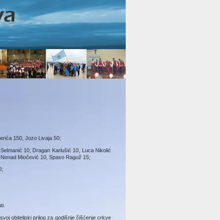
Perića 150, Jozo Livaja 50;
ja Selmanić 10, Dragan Karlušić 10, Luca Nikolić
0, Nenad Miočević 10, Spaso Raguž 15;
0;
ti.
oj obiteljski prilog za godišnje čišćenje crkve