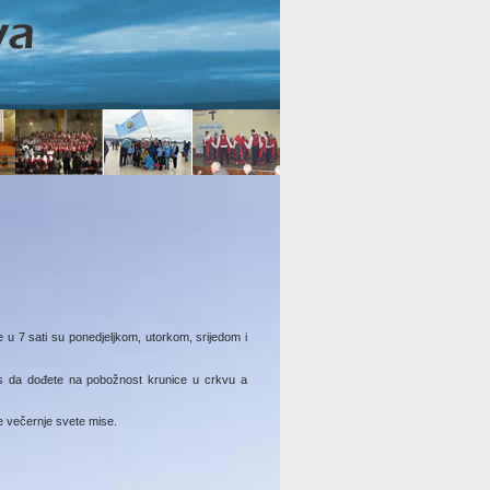
e u 7 sati su ponedjeljkom, utorkom, srijedom i
as da dođete na pobožnost krunice u crkvu a
e večernje svete mise.