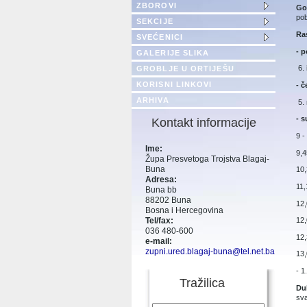
ZBOROVI
Go
pob
SEKCIJE
Ra
SVEĆENICI
- p
GALERIJE SLIKA
6. 
GROBLJE U ORTIJEŠU
KORISNI LINKOVI
- č
ARHIVA
5. 
- 
Kontakt informacije
9 -
Ime:
9,4
Župa Presvetoga Trojstva Blagaj-
Buna
10,
Adresa:
11,
Buna bb
88202 Buna
12,
Bosna i Hercegovina
Tel/fax:
12,
036 480-600
12,
e-mail:
zupni.ured.blagaj-buna@tel.net.ba
13,
- 1
Tražilica
Du
sva