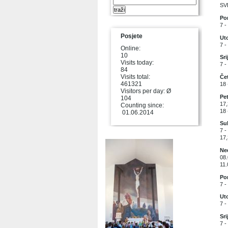
SV
Pon
7 -
Posjete
Uto
7 -
Online:
10
Sri
Visits today:
7 -
84
Visits total:
Čet
461321
18 
Visitors per day: Ø
Pet
104
17,
Counting since:
18 
01.06.2014
Sub
7 -
17,
Ned
08.
11.
Pon
7 -
Uto
7 -
Sri
7 -