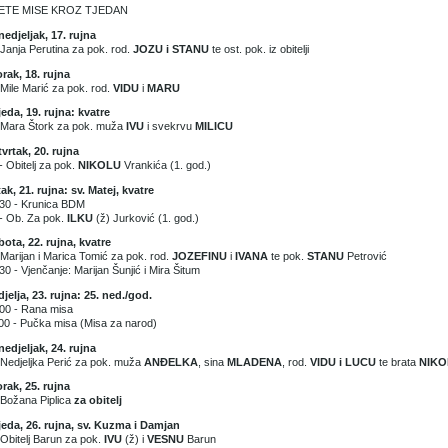
ETE MISE KROZ TJEDAN
edjeljak, 17. rujna
 Janja Perutina za pok. rod.
JOZU i STANU
te ost. pok. iz obitelji
rak, 18. rujna
 Mile Marić za pok. rod.
VIDU
i
MARU
jeda, 19. rujna: kvatre
 Mara Štork za pok. muža
IVU
i svekrvu
MILICU
vrtak, 20. rujna
- Obitelj za pok.
NIKOLU
Vrankića (1. god.)
ak, 21. rujna: sv. Matej, kvatre
30 - Krunica BDM
- Ob. Za pok.
ILKU
(ž) Jurković (1. god.)
ota, 22. rujna, kvatre
 Marijan i Marica Tomić za pok. rod.
JOZEFINU
i
IVANA
te pok.
STANU
Petrović
30 - Vjenčanje: Marijan Šunjić i Mira Šitum
jelja, 23. rujna: 25. ned./god.
00 - Rana misa
00 - Pučka misa (Misa za narod)
edjeljak, 24. rujna
 Nedjeljka Perić za pok. muža
ANĐELKA
, sina
MLADENA
, rod.
VIDU i LUCU
te brata
NIKO
rak, 25. rujna
 Božana Piplica
za obitelj
jeda, 26. rujna, sv. Kuzma i Damjan
 Obitelj Barun za pok.
IVU
(ž) i
VESNU
Barun