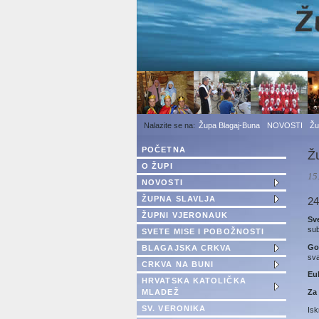
1
2
3
Župa Blagaj-Buna
NOVOSTI
Žu
POČETNA
Žu
O ŽUPI
15
NOVOSTI
ŽUPNA SLAVLJA
24
ŽUPNI VJERONAUK
Sv
sub
SVETE MISE I POBOŽNOSTI
Go
BLAGAJSKA CRKVA
sva
CRKVA NA BUNI
Euh
HRVATSKA KATOLIČKA
Za
MLADEŽ
SV. VERONIKA
Isk