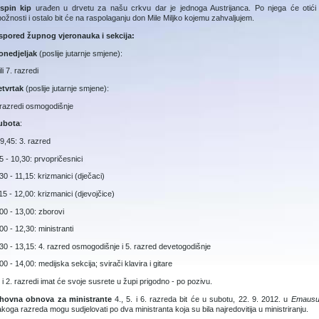
spin kip
urađen u drvetu za našu crkvu dar je jednoga Austrijanca. Po njega će otić
ožnosti i ostalo bit će na raspolaganju don Mile Miljko kojemu zahvaljujem.
spored župnog vjeronauka i sekcija:
onedjeljak
(poslije jutarnje smjene):
ili 7. razredi
etvrtak
(poslije jutarnje smjene):
razredi osmogodišnje
subota
:
 9,45: 3. razred
5 - 10,30: prvopričesnici
30 - 11,15: krizmanici (dječaci)
15 - 12,00: krizmanici (djevojčice)
00 - 13,00: zborovi
00 - 12,30: ministranti
30 - 13,15: 4. razred osmogodišnje i 5. razred devetogodišnje
00 - 14,00: medijska sekcija; svirači klavira i gitare
. i 2. razredi imat će svoje susrete u župi prigodno - po pozivu.
hovna obnova za ministrante
4., 5. i 6. razreda bit će u subotu, 22. 9. 2012. u
Emaus
koga razreda mogu sudjelovati po dva ministranta koja su bila najredovitija u ministriranju.