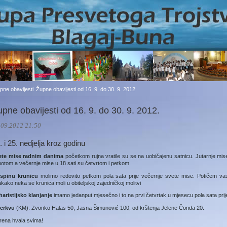
pne obavijesti
Župne obavijesti od 16. 9. do 30. 9. 2012.
pne obavijesti od 16. 9. do 30. 9. 2012.
.09.2012 21:50
. i 25. nedjelja kroz godinu
ete mise radnim danima
početkom rujna vratile su se na uobičajenu satnicu. Jutarnje mis
otom a večernje mise u 18 sati su četvrtom i petkom.
spinu krunicu
molimo redovito petkom pola sata prije večernje svete mise. Potičem v
kako neka se krunica moli u obiteljskoj zajedničkoj molitvi
aristijsko klanjanje
imamo jedanput mjesečno i to na prvi četvrtak u mjesecu pola sata prij
 crkvu
(KM): Zvonko Halas 50, Jasna Šimunović 100, od krštenja Jelene Čonda 20.
rena hvala svima!