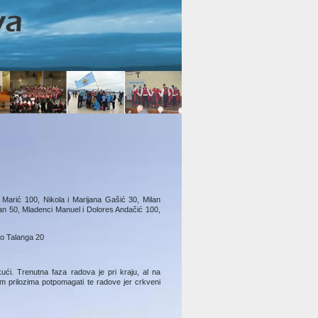
 Marić 100, Nikola i Marijana Gašić 30, Milan
n 50, Mladenci Manuel i Dolores Andačić 100,
ro Talanga 20
ći. Trenutna faza radova je pri kraju, al na
m prilozima potpomagati te radove jer crkveni