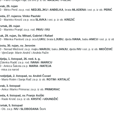
rak, 26. rujan
0 - Mirko Perić za p. rod.
NEDJELJKU
i
ANĐELKA
, brata
MLADENA
i ost. p. iz ob.
PERIĆ
jeda, 27. rujansv. Vinko Paulski
0 - Marinko Krezić za p. oca
SLAVKA
i ost. p. iz ob.
KREZIĆ
vrtak, 28. rujan
0 - Marinko Pranjić za p. rod.
PAVU
i
IVU
ak, 29. rujan, Sv. Mihael, Gabriel i Rafael
0 - Milenka Pavlović za p. oca
LUKU
, brata
LJUBU
, djeda
IVANA
, babu
ANICU
i ost. p. iz o
ota, 30. rujan, sv. Jeronim
0 - Nenad Miočević za p. majku
MARIJU
, baku
JANJU
, djeda
IVU
i ost. p. iz ob.
MIOČEVIĆ
- Vjenčanje: Marin Andrić i Anđela Pažin
jelja, 1. listopad, 26. ned. k. g.
 Zdenka Radić za p. rod.
IVANA
i
MARICU
0 - Ankica Šakota za p.
MARIA
i
MATEJA
- misa za narod
edjeljak, 2. listopad, sv. Anđeli Čuvari
- Mario Rotim i Sanja Raič za p. iz ob.
ROTIM
i
KRTALIĆ
rak, 3. listopad
-
Anka i Marko Primorac za p. iz ob.
PRIMORAC
jeda, 4. listopad, sv. Franjo Asiški
- Rade Krstić za p. iz ob.
KRSTIĆ
i
UDUNDŽIĆ
vrtak, 5. listopad
- Ob. za p.
IVU
i
SLOBODANA
Štork