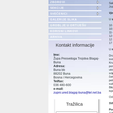
ZBOROVI
Sak
Joz
SEKCIJE
Vje
SVEĆENICI
U
GALERIJE SLIKA
GROBLJE U ORTIJEŠU
10 
10:
KORISNI LINKOVI
11-
12-
ARHIVA
12 
17 
Kontakt informacije
U
Ime:
Dra
Župa Presvetoga Trojstva Blagaj-
sve
Buna
Kru
Adresa:
pon
uto
Buna bb
sri
88202 Buna
čet
Bosna i Hercegovina
pet
Tel/fax:
sub
036 480-600
Bil
e-mail:
isp
zupni.ured.blagaj-buna@tel.net.ba
Od 
SV
Tražilica
Pon
7:3