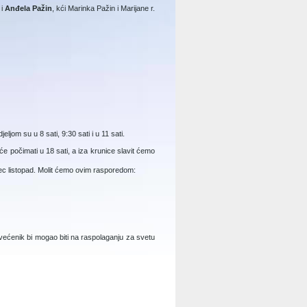
 i
Anđela Pažin
, kći Marinka Pažin i Marijane r.
jom su u 8 sati, 9:30 sati i u 11 sati.
će počimati u 18 sati, a iza krunice slavit ćemo
sec listopad. Molit ćemo ovim rasporedom:
 svećenik bi mogao biti na raspolaganju za svetu