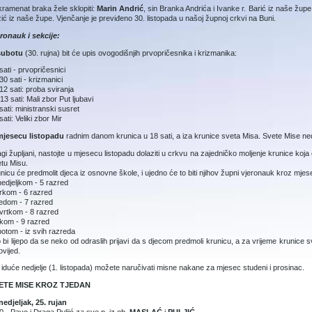
ramenat braka žele sklopiti:
Marin Andrić
, sin Branka Andrića i Ivanke r. Barić iz naše župe
ić iz naše župe. Vjenčanje je previđeno 30. listopada u našoj župnoj crkvi na Buni.
ronauk i sekcije:
subotu
(30. rujna) bit će upis ovogodišnjih prvopričesnika i krizmanika:
sati - prvopričesnici
30 sati - krizmanici
12 sati: proba sviranja
13 sati: Mali zbor Put ljubavi
sati: ministranski susret
sati: Veliki zbor Mir
mjesecu listopadu
radnim danom krunica u 18 sati, a iza krunice sveta Misa. Svete Mise nedjel
gi župljani, nastojte u mjesecu listopadu dolaziti u crkvu na zajedničko moljenje krunice koja 
tu Misu.
nicu će predmolit djeca iz osnovne škole, i ujedno će to biti njihov župni vjeronauk kroz mje
edjeljkom - 5 razred
rkom - 6 razred
jedom - 7 razred
vrtkom - 8 razred
kom - 9 razred
otom - iz svih razreda
o bi lijepo da se neko od odraslih prijavi da s djecom predmoli krunicu, a za vrijeme krunice
ovijed.
iduće nedjelje (1. listopada) možete naručivati misne nakane za mjesec studeni i prosinac.
ETE MISE KROZ TJEDAN
edjeljak, 25. rujan
0 - Pavo i Draga Puljić za sve p. iz ob.
MASLAĆ
i
PULJIĆ