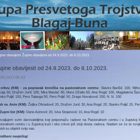
pne obavijesti
Župne obavijesti od 24.9.2023. do 8.10.2023.
upne obavijesti od 24.9.2023. do 8.10.2023.
.09.2023 06:03
 crkvu (KM) - za popravak krovišta na pastoralnom centru:
Slavko Barišić 100, Miho
oja 50, Dražen Jurić 100, Mira Maslać 80, Mara Džalto 50, Ana Rogić 100, Magdalena Šara
nko Puljić 150, Pero Talanga 50, Pero Puljić 50, Drago Novaković 200, N. N. 100
uh sv. Ante (KM):
Željka Obradović 20, Dražen Jurić 30, Ana Rogić 20, Stanko Puljić 20, Pe
župni list (KM):
Dario Azinović 20, Ivka Stojanović 10, Ana Rogić 10
valjujem svim darovateljima koji potpomažu radove na Pastoralnom centru i u župskoj ku
toralnom centru i u župskoj kući i oko crkve još stoji dosta radova. Nadam se će te svoji
ekti su objekti sviju nas.
nidbeni navještaj: