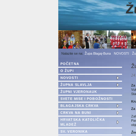
1
2
3
Župa Blagaj-Buna
NOVOSTI
Žu
POČETNA
Ž
O ŽUPI
24
NOVOSTI
ŽUPNA SLAVLJA
Za
Vuk
ŽUPNI VJERONAUK
Sta
SVETE MISE I POBOŽNOSTI
Kr
BLAGAJSKA CRKVA
Za 
CRKVA NA BUNI
Zah
HRVATSKA KATOLIČKA
Pas
MLADEŽ
obj
SV. VERONIKA
Že