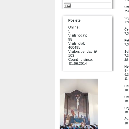
Uto
7:3
Sri
Posjete
7:3
Online:
Čet
5
7:3
Visits today:
98
Pet
Visits total:
7:3
460495
Visitors per day: Ø
Sub
103
7:3
Counting since:
18 
01.06.2014
Ned
8 -
9:3
11 
Pon
18 
Uto
18
Sri
18 
Čet
18 