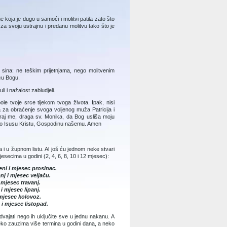
koja je dugo u samoći i molitvi patila zato što
 za svoju ustrajnu i predanu molitvu tako što je
 sina: ne teškim prijetnjama, nego molitvenim
cu Bogu.
 i nažalost zabludjeli.
le tvoje srce tijekom tvoga života. Ipak, nisi
a za obraćenje svoga voljenog muža Patricija i
varaj me, draga sv. Monika, da Bog usliša moju
 po Isusu Kristu, Gospodinu našemu. Amen
i u župnom listu. Al još ću jednom neke stvari
secima u godini (2, 4, 6, 8, 10 i 12 mjesec):
ni i mjesec prosinac.
nj i mjesec veljaču.
 mjesec travanj.
i mjesec lipanj.
 mjesec kolovoz.
 i mjesec listopad.
ajati nego ih uključite sve u jednu nakanu. A
ko zauzima više termina u godini dana, a neko