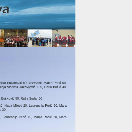
eljko Stojanović 80, krizmanik Matko Perić 50,
nja Vladimir Jakovljević 100, Dario Božić 40,
ša Bošković 50, Ruža Sudar 50
20, Nada Miletić 20, Laurencija Perić 20, Mara
o 30
0, Laurencija Perić 10, Marija Rodić 20, Mara