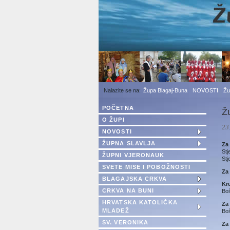
1
2
3
Župa Blagaj-Buna
NOVOSTI
Žu
POČETNA
Ž
O ŽUPI
23
NOVOSTI
ŽUPNA SLAVLJA
Za
Stj
ŽUPNI VJERONAUK
Stj
SVETE MISE I POBOŽNOSTI
Za 
BLAGAJSKA CRKVA
Kr
CRKVA NA BUNI
Boš
HRVATSKA KATOLIČKA
Za
MLADEŽ
Bo
SV. VERONIKA
Za 