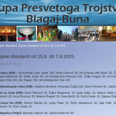
pne obavijesti
Župne obavijesti od 25.8. do 7.9.2025.
upne obavijesti od 25.8. do 7.9.2025.
.08.2025 17:22
 crkvu (KM) :
od krštenja Luke Jarak 100, Dario Patrović 50, od krštenja Mile Marić 50, Ž
epan Marković 50, Delfa Jarak 50, od krštenja Eve Petrović 100, Željko Raguž 50, od kršte
epan Drljo 100, Ob. Papac 150, od krštenja Ane Tolo 100
klimatizaciju crkve (KM):
mladenci Branimir i Antonela Čuljak 200, Dario Petrović 50, Jaki
uh sv. Ante (KM):
Dario Petrović 20, Željko Stojanović 10, Ljubo Palac 10, Marica Soldo 
ković 20, Ivica Perković 20, Mirjana Roginić 20, Dario Božić 20, Ruža Sudar 10, Stjepan Drlj
 župni list (KM):
Ankica Šakota 20, Ljubo Palac 10, Ruža Marjanović 10, Ljilja Puljić 1
šković 10, Ruža Sudar 10
kapelicu Ortiješ:
Berislav Filpović 40, Jakiša Bošković 50