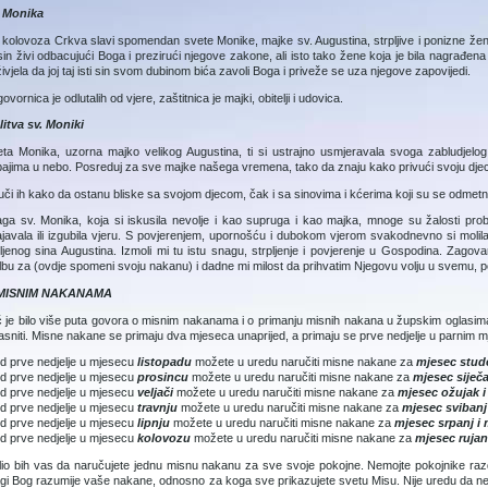
. Monika
 kolovoza Crkva slavi spomendan svete Monike, majke sv. Augustina, strpljive i ponizne žene 
 sin živi odbacujući Boga i prezirući njegove zakone, ali isto tako žene koja je bila nagrađena
ivjela da joj taj isti sin svom dubinom bića zavoli Boga i priveže se uza njegove zapovijedi.
ovornica je odlutalih od vjere, zaštitnica je majki, obitelji i udovica.
itva sv. Moniki
ta Monika, uzorna majko velikog Augustina, ti si ustrajno usmjeravala svoga zabludjelog
ajima u nebo. Posreduj za sve majke našega vremena, tako da znaju kako privući svoju dje
či ih kako da ostanu bliske sa svojom djecom, čak i sa sinovima i kćerima koji su se odmetnuli
ga sv. Monika, koja si iskusila nevolje i kao supruga i kao majka, mnoge su žalosti probo
javala ili izgubila vjeru. S povjerenjem, upornošću i dubokom vjerom svakodnevno si molil
bljenog sina Augustina. Izmoli mi tu istu snagu, strpljenje i povjerenje u Gos­podina. Zago
bu za (ovdje spomeni svoju nakanu) i dadne mi milost da prihvatim Njegovu volju u svemu,
MISNIM NAKANAMA
 je bilo više puta govora o misnim nakanama i o primanju mis­nih nakana u župskim oglasima 
asniti. Misne nakane se primaju dva mjeseca unaprijed, a primaju se prve nedjelje u parnim mje
d prve nedjelje u mjesecu
listopadu
možete u uredu naručiti misne nakane za
mjesec stude
d prve nedjelje u mjesecu
prosincu
možete u uredu naručiti misne nakane za
mjesec siječa
d prve nedjelje u mjesecu
veljači
možete u uredu naručiti misne nakane za
mjesec ožujak i
d prve nedjelje u mjesecu
travnju
možete u uredu naručiti misne nakane za
mjesec svibanj 
d prve nedjelje u mjesecu
lipnju
možete u uredu naručiti misne nakane za
mjesec srpanj i
d prve nedjelje u mjesecu
kolovozu
možete u uredu naručiti misne nakane za
mjesec rujan
io bih vas da naručujete jednu misnu nakanu za sve svoje pokojne. Nemojte pokojnike razdv
gi Bog razumije vaše nakane, odnosno za koga sve prikazujete svetu Misu. Nije uredu da ne