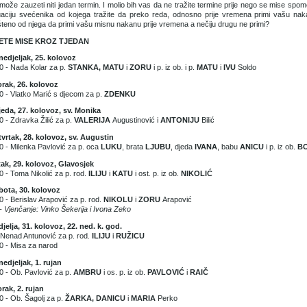
može zauzeti niti jedan termin. I molio bih vas da ne tražite termine prije nego se mise spom
uaciju svećenika od kojega tražite da preko reda, odnosno prije vremena primi vašu nakan
teno od njega da primi vašu misnu nakanu prije vremena a nečiju drugu ne primi?
ETE MISE KROZ TJEDAN
edjeljak, 25. kolovoz
0 - Nada Kolar za p.
STANKA, MATU
i
ZORU
i p. iz ob. i p.
MATU
i
IVU
Soldo
rak, 26. kolovoz
0 - Vlatko Marić s djecom za p.
ZDENKU
jeda, 27. kolovoz, sv. Monika
0 - Zdravka Žilić za p.
VALERIJA
Augustinović i
ANTONIJU
Bilić
vrtak, 28. kolovoz, sv. Augustin
0 - Milenka Pavlović za p. oca
LUKU
, brata
LJUBU
, djeda
IVANA
, babu
ANICU
i p. iz ob.
B
ak, 29. kolovoz, Glavosjek
0 - Toma Nikolić za p. rod.
ILIJU
i
KATU
i ost. p. iz ob.
NIKOLIĆ
bota, 30. kolovoz
0 - Berislav Arapović za p. rod.
NIKOLU
i
ZORU
Arapović
- Vjenčanje: Vinko Šekerija i Ivona Zeko
jelja, 31. kolovoz, 22. ned. k. god.
 Nenad Antunović za p. rod.
ILIJU
i
RUŽICU
0 - Misa za narod
edjeljak, 1. rujan
0 - Ob. Pavlović za p.
AMBRU
i os. p. iz ob.
PAVLOVIĆ
i
RAIČ
rak, 2. rujan
0 - Ob. Šagolj za p.
ŽARKA, DANICU
i
MARIA
Perko