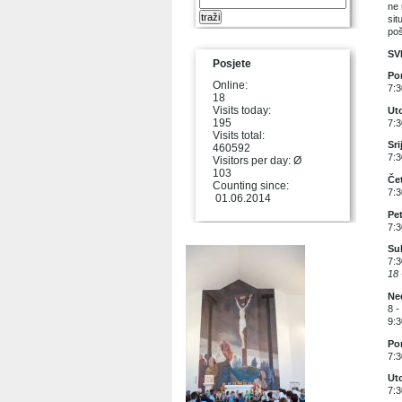
ne 
sit
poš
SV
Posjete
Pon
Online:
7:3
18
Visits today:
Uto
195
7:3
Visits total:
Sri
460592
7:3
Visitors per day: Ø
103
Čet
Counting since:
7:3
01.06.2014
Pet
7:3
Su
7:3
18 
Ned
8 -
9:3
Pon
7:3
Uto
7:3