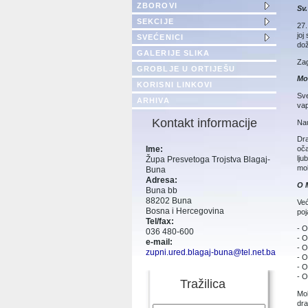
ZBOROVI
Sv
SEKCIJE
27.
joj
SVEĆENICI
dož
GALERIJE SLIKA
Zag
GROBLJE U ORTIJEŠU
Mol
KORISNI LINKOVI
Sve
ARHIVA
vap
Kontakt informacije
Nau
Dra
Ime:
oča
lju
Župa Presvetoga Trojstva Blagaj-
mol
Buna
Adresa:
O 
Buna bb
88202 Buna
Već
Bosna i Hercegovina
poj
Tel/fax:
- O
036 480-600
- O
e-mail:
- O
zupni.ured.blagaj-buna@tel.net.ba
- O
- O
- O
Tražilica
Mol
dra