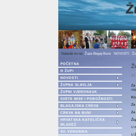
1
2
3
Župa Blagaj-Buna
NOVOSTI
Žu
POČETNA
Ž
O ŽUPI
01
NOVOSTI
ŽUPNA SLAVLJA
Za
mla
ŽUPNI VJERONAUK
Kr
SVETE MISE I POBOŽNOSTI
Za 
BLAGAJSKA CRKVA
Za 
CRKVA NA BUNI
Žu
HRVATSKA KATOLIČKA
MLADEŽ
U
n
SV. VERONIKA
U
č