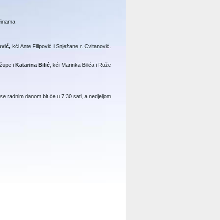
očinama.
ović,
kći Ante Filipović i Snježane r. Cvitanović.
 župe i
Katarina Bilić
, kći Marinka Bilića i Ruže
se radnim danom bit će u 7:30 sati, a nedjeljom