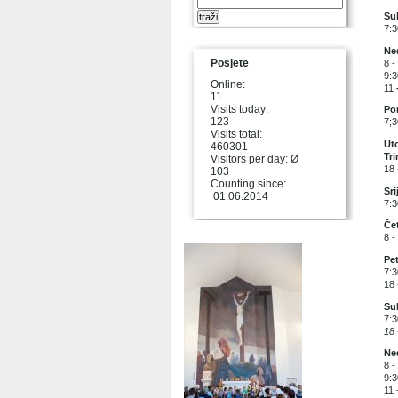
Sub
7:3
Ned
Posjete
8 -
9:3
Online:
11
11
Visits today:
Pon
123
7;3
Visits total:
Uto
460301
Tri
Visitors per day: Ø
18 
103
Counting since:
Sri
01.06.2014
7:3
Čet
8 -
Pet
7:3
18 
Sub
7:3
18 
Ned
8 -
9:3
11 