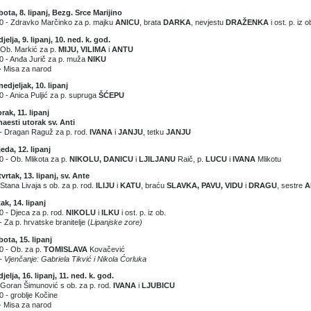
ota, 8. lipanj, Bezg. Srce Marijino
0 - Zdravko Marčinko za p. majku
ANICU
, brata
DARKA
, nevjestu
DRAŽENKA
i ost. p. iz 
jelja, 9. lipanj, 10. ned. k. god.
 Ob. Markić za p.
MIJU, VILIMA
i
ANTU
0 - Anđa Jurič za p. muža
NIKU
-
Misa za narod
edjeljak, 10. lipanj
0 - Anica Puljić za p. supruga
ŠĆEPU
rak, 11. lipanj
naesti utorak sv. Anti
- Dragan Raguž za p. rod.
IVANA
i
JANJU
, tetku
JANJU
jeda, 12. lipanj
0 - Ob. Mlikota za p.
NIKOLU, DANICU
i
LJILJANU
Raič, p.
LUCU
i
IVANA
Mlikotu
vrtak, 13. lipanj, sv. Ante
 Stana Livaja s ob. za p. rod.
ILIJU
i
KATU
, braću
SLAVKA, PAVU, VIDU
i
DRAGU
, sestre
A
ak, 14. lipanj
0 - Djeca za p. rod.
NIKOLU
i
ILKU
i ost. p. iz ob.
- Za p. hrvatske branitelje (
Lipanjske zore)
ota, 15. lipanj
0 - Ob. za p.
TOMISLAVA
Kovačević
- Vjenčanje: Gabriela Tikvić i Nikola Ćorluka
jelja, 16. lipanj, 11. ned. k. god.
 Goran Šimunović s ob. za p. rod.
IVANA
i
LJUBICU
0 - groblje Kočine
- Misa za narod