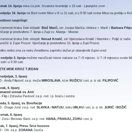
petak 14. lipnja
misa za pok. hrvatske branitelje u 18 sati -
Lipanjske zore
edjelju 16. lipnja
na Buni svete Mise u 8 i u 11 sati, a u 9:30 sati sveta Misa na groblju u K
idbeni navještaji:
ramenat braka žele sklopiti:
Blaž Marić,
sin Josipa Marića i Ankice r. Marić i
Barbara Filip
nčanje je predviđeno 7. lipnja u župi sv. Mateja - Mostar.
ramenat braka žele sklopiti:
Nenad Krtalić
, sin Vjekoslava Krtalić i Marinke r. Puljić iz naše
Burečić iz župe Prozor. Vjenčanje je predviđeno 15. lipnja u župi Prozor.
liko netko zna za neku ženidbenu zapreku dužan je obavijestiti župni ured.
d
nedjelje 2. lipnja
možete naručivati misne nakane za 7 i 8 mjesec. U 7 i 8 mjesecu svete Mi
 sati i u 9:30 sati.
ETE MISE KROZ TJEDAN
edjeljak, 3. lipanj
0 - Anđa Filipović za p. muža
MIROSLAVA
, kćer
RUŽICU
i ost. p. iz ob.
FILIPOVIĆ
rak, 4. lipanj
naesti utorak sv. Anti
- Filip i Zdravka Pavlović za p. rod. i p. braću i sestre
jeda, 5. lipanj, sv. Bonifacije
0 - Drago Jurić za p. rod.
SLAVKA
i
MATIJU
, tetku
MILKU
i ost. p. iz ob.
JURIĆ
i
BOŽIĆ
vrtak, 6. lipanj
- Zora i Berislav Barić za p. rod.
IVANA, FRANJU, ZORU
i ost. p.
ak, 7. lipanj, Presv. Srce Isusovo
0 - Ob. za p.
ZORANA
Jozića