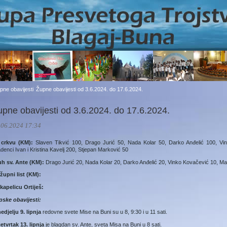
pne obavijesti
Župne obavijesti od 3.6.2024. do 17.6.2024.
upne obavijesti od 3.6.2024. do 17.6.2024.
.06.2024 17:34
 crkvu (KM):
Slaven Tikvić 100, Drago Jurić 50, Nada Kolar 50, Darko Anđelić 100, Vi
denci Ivan i Kristina Kavelj 200, Stjepan Marković 50
uh sv. Ante (KM):
Drago Jurić 20, Nada Kolar 20, Darko Anđelić 20, Vinko Kovačević 10, Mat
župni list (KM):
kapelicu Ortiješ:
pske obavijesti:
edjelju 9. lipnja
redovne svete Mise na Buni su u 8, 9:30 i u 11 sati.
etvrtak 13. lipnja
je blagdan sv. Ante, sveta Misa na Buni u 8 sati.