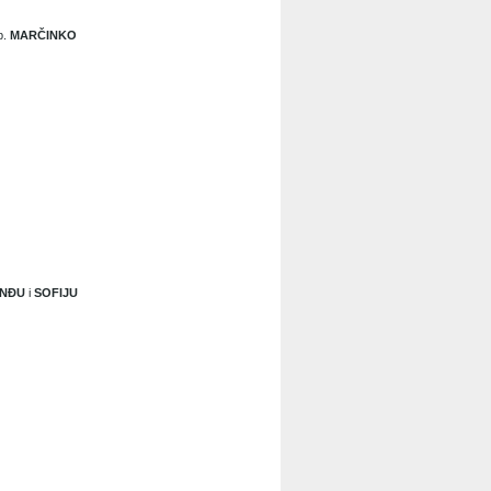
ob.
MARČINKO
NĐU
i
SOFIJU