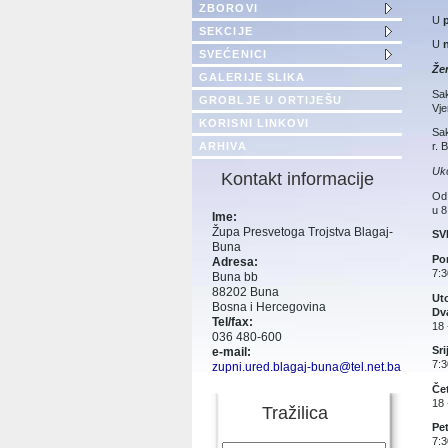
ZBOROVI
U
SEKCIJE
U
n
SVEĆENICI
Žen
GALERIJE SLIKA
Sak
GROBLJE U ORTIJEŠU
Vje
KORISNI LINKOVI
Sak
ARHIVA
r. 
Uko
Kontakt informacije
O
u 8
Ime:
Župa Presvetoga Trojstva Blagaj-
SV
Buna
Pon
Adresa:
7:3
Buna bb
88202 Buna
Uto
Bosna i Hercegovina
Dva
Tel/fax:
18 
036 480-600
Sri
e-mail:
7:3
zupni.ured.blagaj-buna@tel.net.ba
Čet
18 
Tražilica
Pet
7:3