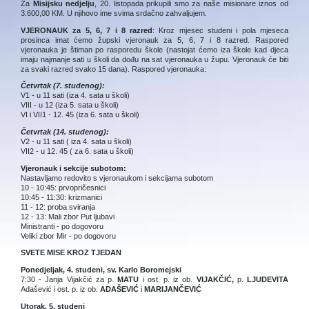
Za
Misijsku nedjelju
, 20. listopada prikupili smo za naše misionare iznos od
3.600,00 KM. U njihovo ime svima srdačno zahvaljujem.
VJERONAUK za 5, 6, 7 i 8 razred
: Kroz mjesec studeni i pola mjeseca
prosinca imat ćemo župski vjeronauk za 5, 6, 7 i 8 razred. Raspored
vjeronauka je štiman po rasporedu škole (nastojat ćemo iza škole kad djeca
imaju najmanje sati u školi da dođu na sat vjeronauka u župu. Vjeronauk će biti
za svaki razred svako 15 dana). Raspored vjeronauka:
Četvrtak (7. studenog):
V1 - u 11 sati (iza 4. sata u školi)
VIII - u 12 (iza 5. sata u školi)
VI i VII1 - 12. 45 (iza 6. sata u školi)
Četvrtak (14. studenog):
V2 - u 11 sati ( iza 4. sata u školi)
VII2 - u 12. 45 ( za 6. sata u školi)
Vjeronauk i sekcije subotom:
Nastavljamo redovito s vjeronaukom i sekcijama subotom
10 - 10:45: prvopričesnici
10:45 - 11:30: krizmanici
11 - 12: proba sviranja
12 - 13: Mali zbor Put ljubavi
Ministranti - po dogovoru
Veliki zbor Mir - po dogovoru
SVETE MISE KROZ TJEDAN
Ponedjeljak, 4. studeni, sv. Karlo Boromejski
7:30 - Janja Vijakčić za p.
MATU
i ost. p. iz ob.
VIJAKČIĆ,
p.
LJUDEVITA
Adašević i ost. p. iz ob.
ADAŠEVIĆ
i
MARIJANČEVIĆ
Utorak, 5. studeni