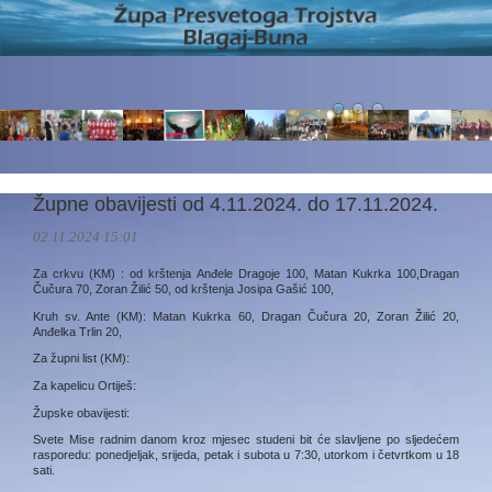
Župne obavijesti od 4.11.2024. do 17.11.2024.
02.11.2024 15:01
Za crkvu (KM) : od krštenja Anđele Dragoje 100, Matan Kukrka 100,Dragan
Čučura 70, Zoran Žilić 50, od krštenja Josipa Gašić 100,
Kruh sv. Ante (KM): Matan Kukrka 60, Dragan Čučura 20, Zoran Žilić 20,
Anđelka Trlin 20,
Za župni list (KM):
Za kapelicu Ortiješ:
Župske obavijesti:
Svete Mise radnim danom kroz mjesec studeni bit će slavljene po sljedećem
rasporedu: ponedjeljak, srijeda, petak i subota u 7:30, utorkom i četvrtkom u 18
sati.