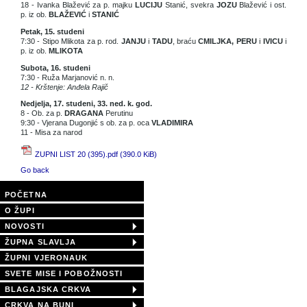
18 - Ivanka Blažević za p. majku
LUCIJU
Stanić, svekra
JOZU
Blažević i ost.
p. iz ob.
BLAŽEVIĆ
i
STANIĆ
Petak, 15. studeni
7:30 - Stipo Mlikota za p. rod.
JANJU
i
TADU
, braću
CMILJKA, PERU
i
IVICU
i
p. iz ob.
MLIKOTA
Subota, 16. studeni
7:30 - Ruža Marjanović n. n.
12 - Krštenje: Anđela Rajič
Nedjelja, 17. studeni, 33. ned. k. god.
8 - Ob. za p.
DRAGANA
Perutinu
9:30 - Vjerana Dugonjić s ob. za p. oca
VLADIMIRA
11 - Misa za narod
ZUPNI LIST 20 (395).pdf
(390.0 KiB)
Go back
POČETNA
O ŽUPI
NOVOSTI
ŽUPNA SLAVLJA
ŽUPNI VJERONAUK
SVETE MISE I POBOŽNOSTI
BLAGAJSKA CRKVA
CRKVA NA BUNI