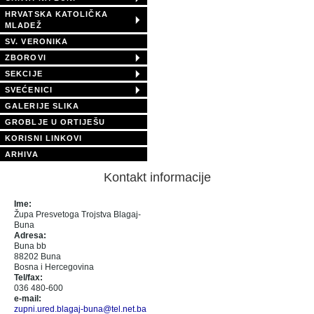
HRVATSKA KATOLIČKA
MLADEŽ
SV. VERONIKA
ZBOROVI
SEKCIJE
SVEĆENICI
GALERIJE SLIKA
GROBLJE U ORTIJEŠU
KORISNI LINKOVI
ARHIVA
Kontakt informacije
Ime:
Župa Presvetoga Trojstva Blagaj-
Buna
Adresa:
Buna bb
88202 Buna
Bosna i Hercegovina
Tel/fax:
036 480-600
e-mail:
zupni.ured.blagaj-buna@tel.net.ba