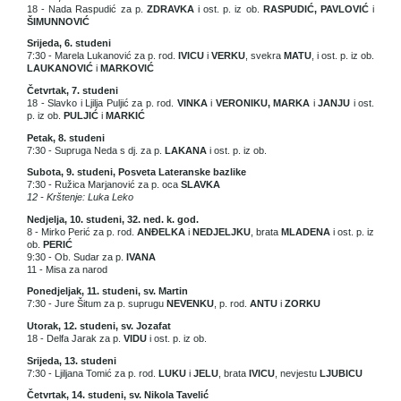
18 - Nada Raspudić za p.
ZDRAVKA
i ost. p. iz ob.
RASPUDIĆ, PAVLOVIĆ
i
ŠIMUNNOVIĆ
Srijeda, 6. studeni
7:30 - Marela Lukanović za p. rod.
IVICU
i
VERKU
, svekra
MATU
, i ost. p. iz ob.
LAUKANOVIĆ
i
MARKOVIĆ
Četvrtak, 7. studeni
18 - Slavko i Ljilja Puljić za p. rod.
VINKA
i
VERONIKU, MARKA
i
JANJU
i ost.
p. iz ob.
PULJIĆ
i
MARKIĆ
Petak, 8. studeni
7:30 - Supruga Neda s dj. za p.
LAKANA
i ost. p. iz ob.
Subota, 9. studeni, Posveta Lateranske bazlike
7:30 - Ružica Marjanović za p. oca
SLAVKA
12 - Krštenje: Luka Leko
Nedjelja, 10. studeni, 32. ned. k. god.
8 - Mirko Perić za p. rod.
ANĐELKA
i
NEDJELJKU
, brata
MLADENA
i ost. p. iz
ob.
PERIĆ
9:30 - Ob. Sudar za p.
IVANA
11 - Misa za narod
Ponedjeljak, 11. studeni, sv. Martin
7:30 - Jure Šitum za p. suprugu
NEVENKU
, p. rod.
ANTU
i
ZORKU
Utorak, 12. studeni, sv. Jozafat
18 - Delfa Jarak za p.
VIDU
i ost. p. iz ob.
Srijeda, 13. studeni
7:30 - Ljiljana Tomić za p. rod.
LUKU
i
JELU
, brata
IVICU
, nevjestu
LJUBICU
Četvrtak, 14. studeni, sv. Nikola Tavelić