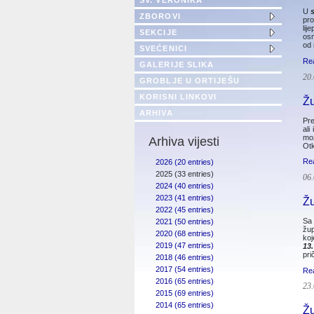
SV. VERONIKA
U
ZBOROVI
pro
lij
SEKCIJE
osn
od 
SVEĆENICI
Re
GALERIJE SLIKA
20.
GROBLJE U ORTIJEŠU
KORISNI LINKOVI
Žu
ARHIVA
Pre
ali
mo
Arhiva vijesti
Otk
Re
2026 (20 entries)
2025 (33 entries)
06.
2024 (40 entries)
2023 (41 entries)
Žu
2022 (45 entries)
Sa 
2021 (50 entries)
žup
2020 (68 entries)
koj
2019 (47 entries)
13.
pri
2018 (46 entries)
2017 (54 entries)
Re
2016 (65 entries)
23.
2015 (69 entries)
2014 (65 entries)
Žu