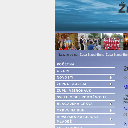
1
2
3
Župa Blagaj-Buna
Župa Blagaj-Bun
POČETNA
2
O ŽUPI
NOVOSTI
05.
ŽUPNA SLAVLJA
MI
ŽUPNI VJERONAUK
Svj
SVETE MISE I POBOŽNOSTI
kao
pri
BLAGAJSKA CRKVA
Re
CRKVA NA BUNI
05.
HRVATSKA KATOLIČKA
MLADEŽ
Žu