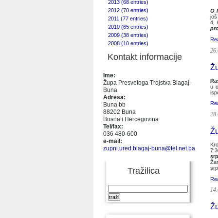
2013 (68 entries)
2012 (70 entries)
O 
još
2011 (77 entries)
4, 
2010 (65 entries)
pr
2009 (38 entries)
Re
2008 (10 entries)
26.
Kontakt informacije
Žu
Ime:
Ra
Župa Presvetoga Trojstva Blagaj-
u o
Buna
isp
Adresa:
Re
Buna bb
88202 Buna
28.
Bosna i Hercegovina
Tel/fax:
Žu
036 480-600
e-mail:
Kr
zupni.ured.blagaj-buna@tel.net.ba
7:3
sr
Žar
srp
Tražilica
Re
14.
Žu