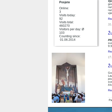
Vj
Posjete
god
raz
Online:
raz
3
vje
Visits today:
92
Re
Visits total:
31.
460270
Visitors per day: Ø
Žu
103
Counting since:
01.06.2014
PR
sve
9:3
Re
17.
Žu
Gos
Lav
pou
sve
A k
Re
Pa