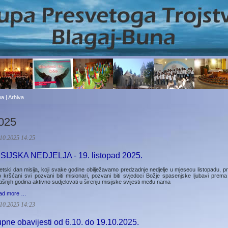
a | Arhiva
025
10.2025 14:25
SIJSKA NEDJELJA - 19. listopad 2025.
etski dan misija, koji svake godine obilježavamo predzadnje nedjelje u mjesecu listopadu, p
 kršćani svi pozvani biti misionari, pozvani biti svjedoci Božje spasenjske ljubavi p
jašnjih godina aktivno sudjelovati u širenju misijske svijesti među nama
ad more …
10.2025 14:23
pne obavijesti od 6.10. do 19.10.2025.