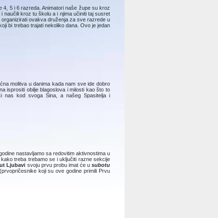
e 4, 5 i 6 razreda. Animatori naše župe su kroz
aučili kroz tu školu a i njima učiniti taj susret
a organizirati ovakva druženja za sve razrede u
oji bi trebao trajati nekoliko dana. Ovo je jedan
moćna molitva u danima kada nam sve ide dobro
isprositi obilje blagoslova i milosti kao što to
i nas kod svoga Sina, a našeg Spasitelja i
 godine nastavljamo sa redovitim aktivnostima u
 kako treba trebamo se i uključiti razne sekcije
ut Ljubavi
svoju prvu probu imat će u
subotu
prvopričesnike koji su ove godine primili Prvu