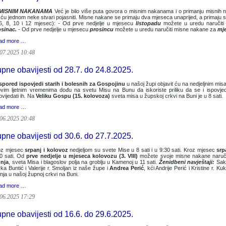
MISNIM NAKANAMA
Već je bilo više puta govora o misnim nakanama i o primanju mis­nih 
 ću jednom neke stvari pojasniti. Misne nakane se primaju dva mjeseca unaprijed, a primaju s
6, 8, 10 i 12 mjesec): - Od prve nedjelje u mjesecu
listopadu
možete u uredu naručit
osinac.
- Od prve nedjelje u mjesecu
prosincu
možete u uredu naručiti misne nakane za
mje
ad more …
07.2025 10:48
pne obavijesti od 28.7. do 24.8.2025.
spored ispovjedi starih i bolesnih za Gospojinu
u našoj župi objavit ću na nedjeljnim misa
vim ljetnim vremenima dođu na svetu Misu na Bunu da iskoriste priliku da se i ispovje
ovijedati ih
.
Na
Veliku Gospu (15. kolovoza)
sveta misa u župskoj crkvi na Buni je u 8 sati
.
ad more …
06.2025 20:48
pne obavijesti od 30.6. do 27.7.2025.
oz mjesec
srpanj i kolovoz
nedjeljom su svete Mise u 8 sati i u 9:30 sati. Kroz mjesec
srp
0 sati. Od
prve nedjelje u mjeseca kolovozu (3. VIII)
možete svoje misne nakane naruči
pnja
, sveta Misa i blagoslov polja na groblju u Kamenoj u 11 sati.
Ženidbeni navještaji:
Sak
ka Buntić i Valerije r. Smoljan iz naše župe i
Andrea Perić
, kći Andrije Perić i Kristine r. 
nja u našoj župnoj crkvi na Buni.
ad more …
06.2025 17:29
pne obavijesti od 16.6. do 29.6.2025.