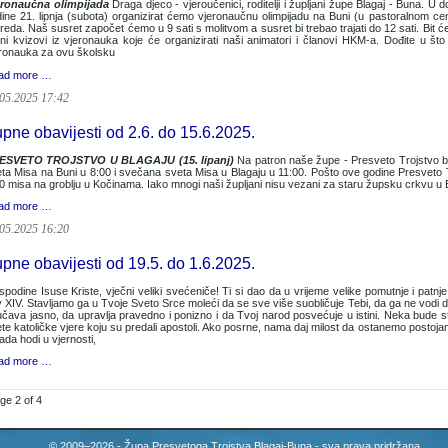
eronaučna olimpijada
Draga djeco - vjeroučenici, roditelji i župljani župe Blagaj - Buna. U 
ine 21. lipnja (subota) organizirat ćemo vjeronaučnu olimpijadu na Buni (u pastoralnom cent
reda. Naš susret započet ćemo u 9 sati s molitvom a susret bi trebao trajati do 12 sati. Bit će
ni kvizovi iz vjeronauka koje će organizirati naši animatori i članovi HKM-a. Dođite u 
ronauka za ovu školsku
ad more …
05.2025 17:42
pne obavijesti od 2.6. do 15.6.2025.
ESVETO TROJSTVO U BLAGAJU (15. lipanj)
Na patron naše župe - Presveto Trojstvo b
ta Misa na Buni u 8:00 i svečana sveta Misa u Blagaju u 11:00. Pošto ove godine Presveto Tro
0 misa na groblju u Kočinama. Iako mnogi naši župljani nisu vezani za staru župsku crkvu u Bla
ad more …
05.2025 16:20
pne obavijesti od 19.5. do 1.6.2025.
podine Isuse Kriste, vječni veliki svećeniče! Ti si dao da u vrijeme velike pomutnje i patn
 XIV. Stavljamo ga u Tvoje Sveto Srce moleći da se sve više suobličuje Tebi, da ga ne vodi 
čava jasno, da upravlja pravedno i ponizno i da Tvoj narod posvećuje u istini. Neka bude stij
te katoličke vjere koju su predali apostoli. Ako posrne, nama daj milost da ostanemo postojani
ada hodi u vjernosti,
ad more …
ge 2 of 4
© 2009–2026 - Župa Presvetoga Trojstva Blagaj-Buna - sva prava pridržana