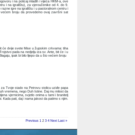
dogovoru i na poticaj mladih i vijeća HKM-a, ove
ru i na igralištu), za vjeroučenike od 4. do 9.
 razne igre na igralištu i u pastoralnom centru i
što većem broju da provedemo ovaj završni sat
it će dvije svete Mise u župskim crkvama: tiha
jstvo pada na nedjelju iza sv. Ante, bit će i u
gaju, ipak bi bilo lijepo da u što većem broju
je za Tvoje stado na Petrovu stolicu uziđe papa
duh vremena, nego Duh Istine. Daj mu milost da
ena vjernicima, svjetlo onima u tami i branitelj
. Kada pati, daj i nama jakost da patimo s njim.
Previous
1
2
3
4
Next
Last »