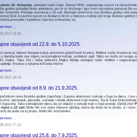
subotu 18. listopada
, animatori naše župe, članovi HKM, organiziraju susret za vjeroučenik
šlu godinu pohađali školu animatora, pa će uz druženje i igru ovim razredima pokazati što su i n
epim i korisnim. Početak susreta je u 10 sati. Nastojat ćemo kroz ovu školsku godinu više put
ovnoj školi. A završni susret za školarce bit će u mjesecu svibnju (pri kraju školske godine) k
načina provedbe i kateheze (vjerske izobrazbe) za
ad more …
09.2025 18:00
pne obavijesti od 22.9. do 5.10.2025.
d nama je mjesec listopad koji je posvećen pobožnosti krunice. Molitva svete krunice je 
 i u danima kada nas stignu ovozemaljske kušnje, problemi i jadi. Nitko ne može od svoga sina 
že majka. Tako čini i naša nebeska Majka Marija slušajući naše molitve i zagovarajuć
upitelja. Krunica u rukama kršćana moćno
ad more …
09.2025 20:34
pne obavijesti od 8.9. do 21.9.2025.
početkom nove školske godine započinju i župske aktivnosti i sekcije u župi za djecu. I ove
u kroz vjeronauk, pjevanje, sviranje i ostale aktivnosti koje imamo. Da bi župa funkcionirala
e župa ima. Tako zamoljavam djecu da se uključe u sekcije koje u župi postoje. Dječiji zbor
P
 rujna u 12 sati.
Molio bih sve stare članove dječjeg zbora da dođu na tu probu, a i nove (
čest) da dođu na tu probu. Molio bih i krizmanike
ad more …
08.2025 17:22
pne obavijesti od 25.8. do 7.9.2025.