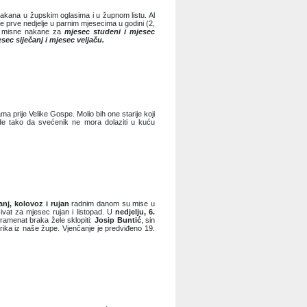
nakana u župskim oglasima i u župnom listu. Al
e prve nedjelje u parnim mjesecima u godini (2,
i misne nakane za
mjesec studeni i mjesec
sec siječanj i mjesec veljaču.
ma prije Velike Gospe. Molio bih one starije koji
de tako da svećenik ne mora dolaziti u kuću
anj, kolovoz i rujan
radnim danom su mise u
vat za mjesec rujan i listopad. U
nedjelju, 6.
ramenat braka žele sklopiti:
Josip Buntić
, sin
Kukrika iz naše župe. Vjenčanje je predviđeno 19.