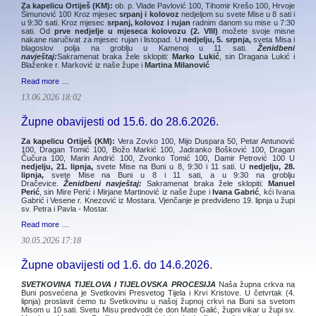
Za kapelicu Ortiješ (KM):
ob. p. Vlade Pavlović 100, Tihomir Krešo 100, Hrvoje
Šimunović 100 Kroz mjesec
srpanj i kolovoz
nedjeljom su svete Mise u 8 sati i
u 9:30 sati. Kroz mjesec
srpanj, kolovoz i rujan
radnim danom su mise u 7:30
sati. Od
prve nedjelje u mjeseca kolovozu (2. VIII)
možete svoje misne
nakane naručivat za mjesec rujan i listopad. U
nedjelju, 5. srpnja,
sveta Misa i
blagoslov polja na groblju u Kamenoj u 11 sati.
Ženidbeni
navještaj:
Sakramenat braka žele sklopiti:
Marko Lukić
, sin Dragana Lukić i
Blaženke r. Marković iz naše župe i
Martina Milanović
Read more …
13.06.2026 18:02
Župne obavijesti od 15.6. do 28.6.2026.
Za kapelicu Ortiješ (KM):
Vera Zovko 100, Mijo Duspara 50, Petar Antunović
100, Dragan Tomić 100, Božo Markić 100, Jadranko Bošković 100, Dragan
Čučura 100, Marin Andrić 100, Zvonko Tomić 100, Damir Petrović 100 U
nedjelju, 21. lipnja,
svete Mise na Buni u 8, 9:30 i 11 sati. U
nedjelju, 28.
lipnja,
svete Mise na Buni u 8 i 11 sati, a u 9:30 na groblju
Dračevice.
Ženidbeni navještaj:
Sakramenat braka žele sklopiti:
Manuel
Perić
, sin Mire Perić i Mirjane Martinović iz naše župe i
Ivana Gabrić
, kći Ivana
Gabrić i Vesene r. Knezović iz Mostara. Vjenčanje je predviđeno 19. lipnja u župi
sv. Petra i Pavla - Mostar.
Read more …
30.05.2026 17:18
Župne obavijesti od 1.6. do 14.6.2026.
SVETKOVINA TIJELOVA I TIJELOVSKA PROCESIJA
Naša župna crkva na
Buni posvećena je Svetkovini Presvetog Tijela i Krvi Kristove. U četvrtak (4.
lipnja) proslavit ćemo tu Svetkovinu u našoj župnoj crkvi na Buni sa svetom
Misom u 10 sati. Svetu Misu predvodit će don Mate Galić, župni vikar u župi sv.