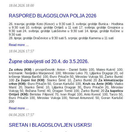
18.04.2026 18:00
RASPORED BLAGOSLOVA POLJA 2026
26. travnja: groblje Koto (Kosor) u 9:30 sati 3. svibnja: groblje Bunica - Hodbina
u 9:30 sati 10. svibnja: groblje Ortiješ u 11 sati 17. svibnja: groblje Gnojnice u
9:30 sati 24. svibnja: groblje Lakševine u 9:30 sati 14. lipnja: groblje Kočine u
9:30 sati
28. lipnja: groblje Dračevice u 9:30 sati 5. srpnja: groblje Kamena u 11 sati
Read more …
18.04.2026 17:57
Župne obavijesti od 20.4. do 3.5.2026.
Za crkvu (KM) :
prvopričesnik: Anton - Daniel Soldo 100, Mateo Kukrić 100;
krizmanik: Nedjeljko Marjanović 100; Miroslav Leko 70, Ljiljanka Dragoje 20, od
krštenje Mateja Barišić 100, Đuro Prkačin 50, Miroslav Vukoja 50, Žarko Buntić
100
Za župni list (KM)
: Stanko Šimić 10, Žarko Buntić 20
Za klimatizaciju
crkve (KM):
Đuro Prkačin 50, Goran Karlušić 100,
Kruh sv. Ante (KM):
Vlatko
Marić 20, Stanko Šimić 10, Ljiljanka Dragoje 30, Đuro Prkačin 20, Miroslav
Vukoja 50, Božana Tomić 40, Dragan Tomić 100, Žarko Buntić 20
Za kapelicu
Ortiješ (KM):
Berislav Filipović 70, Ivan Rogić 100, Anto Kvesić 100, Tarzo 50,
Đuro Prkačin 100, Miroslav Vukoja 100, Nenad Antunović 50, Goran Karlušić
200
Read more …
04.04.2026 17:57
SRETAN I BLAGOSLOVLJEN USKRS!