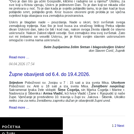
“Ovo je dan što ga učini Gospodin, kličimo i radujmo se u njemu!” Uistinu, za
sve koji u Krista vjeruju, Uskrs je jedinstven Dan. To je dan koji se nikada više
ne pretvara u noć. To je dan kada je svjetlo pobijedilo tamu, to je dan kad je Isus
pobijedio smrt, pobijedio grob. Kroz Isusov otvoreni grob probila je se vječna
svjetlost koja obasjava sva zemaljska prostranstva.
Uskrs je blagdan nade – pouzdanja. Nade u skori, brzi svršetak svega
zemaljskog trpljenja. Kao što je kod Isusa iza strašnog Velikog Petka slijedio
divan Uskrsni dan, tako će biti i kod nas, nakon ovoga života slijedit će slavno
uskrsnuće. Nakon žalosti slijedi veselje. Sve zemaljsko ima svoj svršetak. Zato
svi mi trebamo se veseliti Uskrsu, jer je Krist svojim slavnim uskrsnućem
omogućio i svima nama uskrsnuće.
Svim župljanima želim Sretan i blagoslovljen Uskrs!
don Slaven Ćorić, župnik
Read more …
04.04.2026 17:54
Župne obavijesti od 6.4. do 19.4.2026.
Srijedom
Pobožnost sv. Josipu u 7 : 15 sati a iza sveta Misa.
Utorkom
Pobožnost sv. Anti u 18 sati a iza sveta Misa.
Ženidbeni navještaj:
Sakramenat braka žele sklopiti:
Šime Čogelja,
sin Marka Čogelja i Marine r.
Nadoveza iz Šibenika i
Antea Vladić
, kći Ivice Vladić i Žane r. Raspudić iz naše
župe. Vjenčanje je predviđeno 10. travnja u župi sv. Jakova - Šibenik.
Ukoliko
netko zna za neku ženidbenu zapreku dužan je obavijestiti župni ured.
Read more …
Page 1 of 2
1
2
Next
POČETNA
O ŽUPI