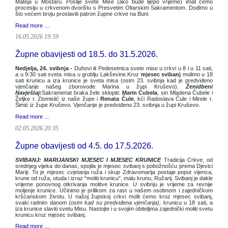
Mateja u Mostaru. Poslije svete Mise (ako bude lijepo vrijeme) imat ćemo
procesiju u crkvenom dvorištu s Presvetim Oltarskim Sakramentom. Dođimo u
što većem broju proslaviti patron župne crkve na Buni
Read more …
16.05.2026 19:59
Župne obavijesti od 18.5. do 31.5.2026.
Nedjelja, 24. svibnja -
Duhovi ili Pedesetnica svete mise u crkvi u 8 i u 11 sati,
a u 9:30 sati sveta misa u groblju Lakševine.Kroz
mjesec svibanj
molimo u 18
sati krunicu a iza krunice je sveta misa (osim 23. svibnja kad je predviđeno
vjenčanje našeg zborovođe Marina u župi Kruševo).
Ženidbeni
Navještaj:
Sakramenat braka žele sklopiti:
Marin Ćubela
, sin Mladena Ćubele i
Željke r. Zlomislić iz naše župe i
Renata Čule
, kći Radoslava Čule i Mirele r.
Šimić iz župe Kruševo. Vjenčanje je predviđeno 23. svibnja u župi Kruševo.
Read more …
02.05.2026 20:35
Župne obavijesti od 4.5. do 17.5.2026.
SVIBANJ: MARIJANSKI MJESEC I MJESEC KRUNICE
Tradicija Crkve, od
srednjeg vijeka do danas, spojila je mjesec svibanj s pobožnošću prema Djevici
Mariji. To je mjesec cvjetanja ruža i skup Zdravomarija postaje poput vijenca,
krune od ruža, otuda i izraz “moliti krunicu”, malu krunu, Ružarij. Svibanj je dakle
vrijeme ponovnog otkrivanja molitve krunice. U svibnju je vrijeme za revnije
moljenje krunice. Učinimo je prilikom za rast u našem osobnom i zajedničkom
kršćanskom životu. U našoj župskoj crkvi molit ćemo kroz mjesec svibanj,
svaki radnim danom (
osim kad su predviđena vjenčanja),
krunicu u 18 sati, a
iza krunice slaviti svetu Misu. Nastojte i u svojim obiteljima zajednički moliti svetu
krunicu kroz mjesec svibanj.
Read more …