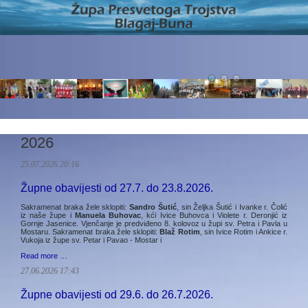
2026
25.07.2026 20:16
Župne obavijesti od 27.7. do 23.8.2026.
Sakramenat braka žele sklopiti:
Sandro Šutić
, sin Željka Šutić i Ivanke r. Čolić
iz naše župe i
Manuela Buhovac
, kći Ivice Buhovca i Violete r. Deronjić iz
Gornje Jasenice. Vjenčanje je predviđeno 8. kolovoz u župi sv. Petra i Pavla u
Mostaru. Sakramenat braka žele sklopiti:
Blaž Rotim
, sin Ivice Rotim i Ankice r.
Vukoja iz župe sv. Petar i Pavao - Mostar i
Read more …
27.06.2026 17:43
Župne obavijesti od 29.6. do 26.7.2026.