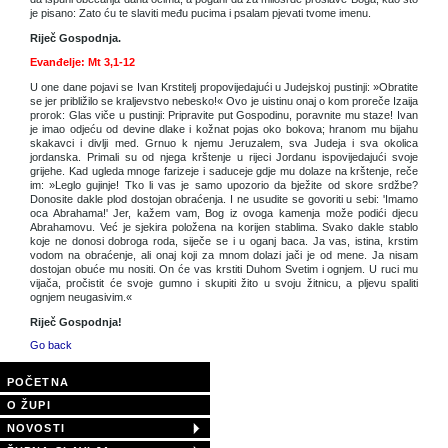
je pisano: Zato ću te slaviti među pucima i psalam pjevati tvome imenu.
Riječ Gospodnja.
Evanđelje: Mt 3,1-12
U one dane pojavi se Ivan Krstitelj propovijedajući u Judejskoj pustinji: »Obratite
se jer približilo se kraljevstvo nebesko!« Ovo je uistinu onaj o kom proreče Izaija
prorok: Glas viče u pustinji: Pripravite put Gospodinu, poravnite mu staze! Ivan
je imao odjeću od devine dlake i kožnat pojas oko bokova; hranom mu bijahu
skakavci i divlji med. Grnuo k njemu Jeruzalem, sva Judeja i sva okolica
jordanska. Primali su od njega krštenje u rijeci Jordanu ispovijedajući svoje
grijehe. Kad ugleda mnoge farizeje i saduceje gdje mu dolaze na krštenje, reče
im: »Leglo gujinje! Tko li vas je samo upozorio da bježite od skore srdžbe?
Donosite dakle plod dostojan obraćenja. I ne usudite se govoriti u sebi: 'Imamo
oca Abrahama!' Jer, kažem vam, Bog iz ovoga kamenja može podići djecu
Abrahamovu. Već je sjekira položena na korijen stablima. Svako dakle stablo
koje ne donosi dobroga roda, siječe se i u oganj baca. Ja vas, istina, krstim
vodom na obraćenje, ali onaj koji za mnom dolazi jači je od mene. Ja nisam
dostojan obuće mu nositi. On će vas krstiti Duhom Svetim i ognjem. U ruci mu
vijača, pročistit će svoje gumno i skupiti žito u svoju žitnicu, a pljevu spaliti
ognjem neugasivim.«
Riječ Gospodnja!
Go back
POČETNA
O ŽUPI
NOVOSTI