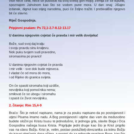
više neće činiti, neće se pustošiti na svoj svetoj gori mojoj: zemlja će se ispuniti,
spoznajom Jahvinom kao što se vodom pune mora. U dan onaj: Jišajev
izdanak, dignut kao stijeg narodima, puci će željno tražiti. I prebivalište njegovo
bit će slavno.
Riječ Gospodnja.
Pripjevni psalam: Ps 72,1-2.7-8.12-13.17
U danima njegovim cvjetat će pravda i mir velik dovijeka!
Bože, sud svoj daj kralju
i svoju pravdu sinu kraljevu.
Nek puku tvojem sudi pravedno,
siromasima po pravici!
U danima njegovim cvjetat će pravda
i mir velik - sve dok bude mjeseca.
I vladat će od mora do mora,
i od Rijeke do granica svijeta.
On će spasiti siromaha koji uzdiše,
nevoljnika koji pomoćnika nema;
smilovat će se ubogu i siromahu
i spasit će život nevoljniku.
2. čitanje: Rim 15,4-9
Braćo: Što je nekoć napisano, nama je za pouku napisano da po postojanosti i
utjesi Pisama imamo nadu. A Bog postojanosti i utjehe dao vam da međusobno
budete složni po Kristu Isusu te jednodušno, iz jednoga grla, slavite Boga i Oca
Gospodina našega Isusa Krista. Prigrljujte jedni druge kao što je Krist prigrlio
vas na slavu Božju. Krist je, velim, postao poslužitelj obrezanika za istinu Božju
da ispuni obećanja dana očima, a pogani da za milosrđe proslave Boga, kao što