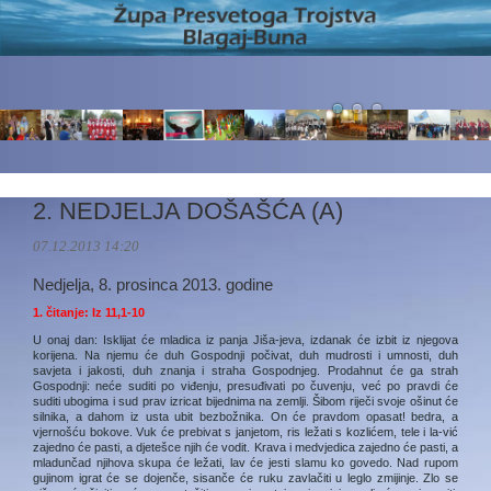
2. NEDJELJA DOŠAŠĆA (A)
07.12.2013 14:20
Nedjelja, 8. prosinca 2013. godine
1. čitanje:
Iz 11,1-10
U onaj dan: Isklijat će mladica iz panja Jiša-jeva, izdanak će izbit iz njegova
korijena. Na njemu će duh Gospodnji počivat, duh mudrosti i umnosti, duh
savjeta i jakosti, duh znanja i straha Gospodnjeg. Prodahnut će ga strah
Gospodnji: neće suditi po viđenju, presuđivati po čuvenju, već po pravdi će
suditi ubogima i sud prav izricat bijednima na zemlji. Šibom riječi svoje ošinut će
silnika, a dahom iz usta ubit bezbožnika. On će pravdom opasat! bedra, a
vjernošću bokove. Vuk će prebivat s janjetom, ris ležati s kozlićem, tele i la-vić
zajedno će pasti, a djetešce njih će vodit. Krava i medvjedica zajedno će pasti, a
mladunčad njihova skupa će ležati, lav će jesti slamu ko govedo. Nad rupom
gujinom igrat će se dojenče, sisanče će ruku zavlačiti u leglo zmijinje. Zlo se