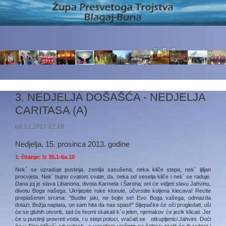
3. NEDJELJA DOŠAŠĆA - NEDJELJA
CARITASA (A)
08.12.2013 12:18
Nedjelja, 15. prosinca 2013. godine
1. čitanje:
Iz 35,1-6a.10
Nek` se uzraduje pustinja, zemlja sasušena, neka kliče stepa, nek` ljiljan
procvjeta. Nek` bujno cvatom cvate, da, neka od veselja kliče i nek` se raduje.
Dana joj je slava Libanona, divota Karmela i Šarona; oni će vidjeti slavu Jahvinu,
divotu Boga našega. Ukrijepite ruke klonule, učvrstite koljena klecava! Recite
preplašenim srcima: "Budite jaki, ne bojte se! Evo Boga vašega, odmazda
dolazi, Božja naplata, on sam hita da nas spasi!" Sljepačke će oči progledati, uši
će se gluhih otvoriti, tad će hromi skakati k`o jelen, njemakov će jezik klicati. Jer
će u pustinji provreti voda, i u stepi potoci, vraćati se otkupljenici Jahvini. Doći
će u Sion kličuć` od radosti, s veseljem vječnim na čelima; pratit će ih radost i