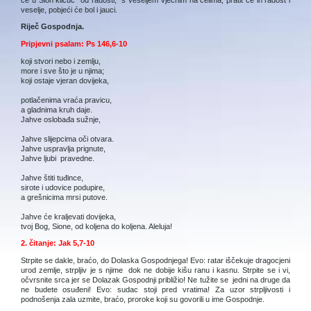
veselje, pobjeći će bol i jauci.
Riječ Gospodnja.
Pripjevni psalam: Ps 146,6-10
koji stvori nebo i zemlju,
more i sve što je u njima;
koji ostaje vjeran dovijeka,
potlačenima vraća pravicu,
a gladnima kruh daje.
Jahve oslobađa sužnje,
Jahve slijepcima oči otvara.
Jahve uspravlja prignute,
Jahve ljubi pravedne.
Jahve štiti tuđince,
sirote i udovice podupire,
a grešnicima mrsi putove.
Jahve će kraljevati dovijeka,
tvoj Bog, Sione, od koljena do koljena. Aleluja!
2. čitanje: Jak 5,7-10
Strpite se dakle, braćo, do Dolaska Gospodnjega! Evo: ratar iščekuje dragocjeni
urod zemlje, strpljiv je s njime dok ne dobije kišu ranu i kasnu. Strpite se i vi,
očvrsnite srca jer se Dolazak Gospodnji približio! Ne tužite se jedni na druge da
ne budete osuđeni! Evo: sudac stoji pred vratima! Za uzor strpljivosti i
podnošenja zala uzmite, braćo, proroke koji su govorili u ime Gospodnje.