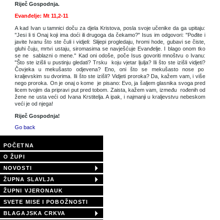
Riječ Gospodnja.
Evanđelje: Mt 11,2-11
A kad Ivan u tamnici doču za djela Kristova, posla svoje učenike da ga upitaju:
"Jesi li ti Onaj koji ima doći ili drugoga da čekamo?" Isus im odgovori: "Pođite i
javite Ivanu što ste čuli i vidjeli: Slijepi progledaju, hromi hode, gubavi se čiste,
gluhi čuju, mrtvi ustaju, siromasima se navješćuje Evanđelje. I blago onom tko
se ne sablazni o mene." Kad oni odoše, poče Isus govoriti mnoštvu o Ivanu:
"Što ste izišli u pustinju gledati? Trsku koju vjetar ljulja? Ili što ste izišli vidjeti?
Čovjeka u mekušasto odjevena? Eno, oni što se mekušasto nose po
kraljevskim su dvorima. Ili što ste izišli? Vidjeti proroka? Da, kažem vam, i više
nego proroka. On je onaj o kome je pisano: Evo, ja šaljem glasnika svoga pred
licem tvojim da pripravi put pred tobom. Zaista, kažem vam, između rođenih od
žene ne usta veći od Ivana Krstitelja. A ipak, i najmanji u kraljevstvu nebeskom
veći je od njega!
Riječ Gospodnja!
Go back
POČETNA
O ŽUPI
NOVOSTI
ŽUPNA SLAVLJA
ŽUPNI VJERONAUK
SVETE MISE I POBOŽNOSTI
BLAGAJSKA CRKVA