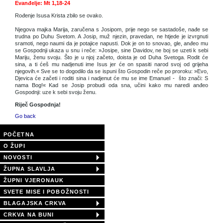
Evanđelje: Mt 1,18-24
Rođenje Isusa Krista zbilo se ovako.
Njegova majka Marija, zaručena s Josipom, prije nego se sastadoše, nađe se
trudna po Duhu Svetom. A Josip, muž njezin, pravedan, ne htjede je izvrgnuti
sramoti, nego naumi da je potajice napusti. Dok je on to snovao, gle, anđeo mu
se Gospodnji ukaza u snu i reče: »Josipe, sine Davidov, ne boj se uzeti k sebi
Mariju, ženu svoju. Što je u njoj začeto, doista je od Duha Svetoga. Rodit će
sina, a ti ćeš mu nadjenuti ime Isus jer će on spasiti narod svoj od grijeha
njegovih.« Sve se to dogodilo da se ispuni što Gospodin reče po proroku: »Evo,
Djevica će začeti i roditi sina i nadjenut će mu se ime Emanuel - što znači: S
nama Bog!« Kad se Josip probudi oda sna, učini kako mu naredi anđeo
Gospodnji: uze k sebi svoju ženu.
Riječ Gospodnja!
Go back
POČETNA
O ŽUPI
NOVOSTI
ŽUPNA SLAVLJA
ŽUPNI VJERONAUK
SVETE MISE I POBOŽNOSTI
BLAGAJSKA CRKVA
CRKVA NA BUNI