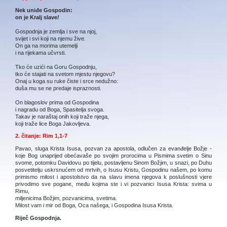
Nek uniđe Gospodin:
on je Kralj slave
!
Gospodnja je zemlja i sve na njoj,
svijet i svi koji na njemu žive.
On ga na morima utemelji
i na rijekama učvrsti.
Tko će uzići na Goru Gospodnju,
tko će stajati na svetom mjestu njegovu?
Onaj u koga su ruke čiste i srce nedužno:
duša mu se ne predaje ispraznosti.
On blagoslov prima od Gospodina
i nagradu od Boga, Spasitelja svoga.
Takav je naraštaj onih koji traže njega,
koji traže lice Boga Jakovljeva.
2. čitanje: Rim 1,1-7
Pavao, sluga Krista Isusa, pozvan za apostola, odlučen za evanđelje Božje -
koje Bog unaprijed obećavaše po svojim prorocima u Pismima svetim o Sinu
svome, potomku Davidovu po tijelu, postavljenu Sinom Božjim, u snazi, po Duhu
posvetitelju uskrsnućem od mrtvih, o Isusu Kristu, Gospodinu našem, po komu
primismo milost i apostolstvo da na slavu imena njegova k poslušnosti vjere
privodimo sve pogane, među kojima ste i vi pozvanici Isusa Krista: svima u
Rimu,
miljenicima Božjim, pozvanicima, svetima.
Milost vam i mir od Boga, Oca našega, i Gospodina Isusa Krista.
Riječ Gospodnja.