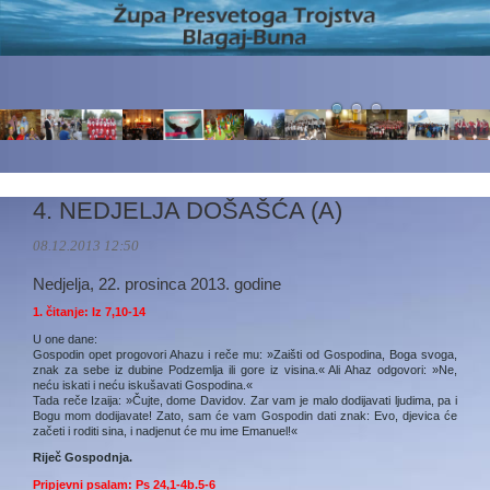
4. NEDJELJA DOŠAŠĆA (A)
08.12.2013 12:50
Nedjelja, 22. prosinca 2013. godine
1. čitanje:
Iz 7,10-14
U one dane:
Gospodin opet progovori Ahazu i reče mu: »Zaišti od Gospodina, Boga svoga,
znak za sebe iz dubine Podzemlja ili gore iz visina.« Ali Ahaz odgovori: »Ne,
neću iskati i neću iskušavati Gospodina.«
Tada reče Izaija: »Čujte, dome Davidov. Zar vam je malo dodijavati ljudima, pa i
Bogu mom dodijavate! Zato, sam će vam Gospodin dati znak: Evo, djevica će
začeti i roditi sina, i nadjenut će mu ime Emanuel!«
Riječ Gospodnja.
Pripjevni psalam: Ps 24,1-4b.5-6