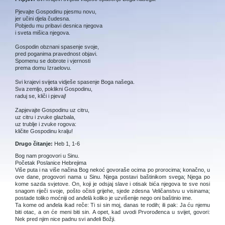
Pjevajte Gospodinu pjesmu novu,
jer učini djela čudesna.
Pobjedu mu pribavi desnica njegova
i sveta mišica njegova.
Gospodin obznani spasenje svoje,
pred poganima pravednost objavi.
Spomenu se dobrote i vjernosti
prema domu Izraelovu.
Svi krajevi svijeta vidješe spasenje Boga našega.
Sva zemljo, poklikni Gospodinu,
raduj se, kliči i pjevaj!
Zapjevajte Gospodinu uz citru,
uz citru i zvuke glazbala,
uz trublje i zvuke rogova:
kličite Gospodinu kralju!
Drugo čitanje:
Heb 1, 1-6
Bog nam progovori u Sinu.
Početak Poslanice Hebrejima
Više puta i na više načina Bog nekoć govoraše ocima po prorocima; konačno, u
ove dane, progovori nama u Sinu. Njega postavi baštinikom svega; Njega po
kome sazda svjetove. On, koji je odsjaj slave i otisak bića njegova te sve nosi
snagom riječi svoje, pošto očisti grijehe, sjede zdesna Veličanstvu u visinama;
postade toliko moćniji od anđelā koliko je uzvišenije nego oni baštinio ime.
Ta kome od anđela ikad reče: Ti si sin moj, danas te rodih; ili pak: Ja ću njemu
biti otac, a on će meni biti sin. A opet, kad uvodi Prvorođenca u svijet, govori:
Nek pred njim nice padnu svi anđeli Božji.