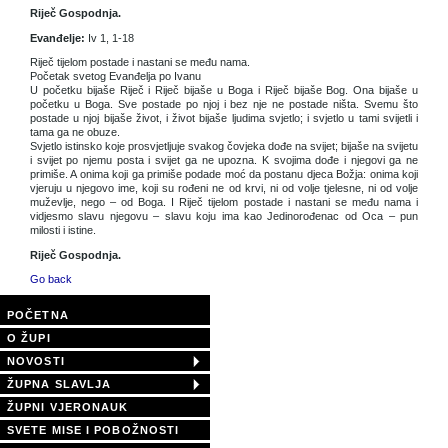
Riječ Gospodnja.
Evanđelje:
Iv 1, 1-18
Riječ tijelom postade i nastani se među nama.
Početak svetog Evanđelja po Ivanu
U početku bijaše Riječ i Riječ bijaše u Boga i Riječ bijaše Bog. Ona bijaše u
početku u Boga. Sve postade po njoj i bez nje ne postade ništa. Svemu što
postade u njoj bijaše život, i život bijaše ljudima svjetlo; i svjetlo u tami svijetli i
tama ga ne obuze.
Svjetlo istinsko koje prosvjetljuje svakog čovjeka dođe na svijet; bijaše na svijetu
i svijet po njemu posta i svijet ga ne upozna. K svojima dođe i njegovi ga ne
primiše. A onima koji ga primiše podade moć da postanu djeca Božja: onima koji
vjeruju u njegovo ime, koji su rođeni ne od krvi, ni od volje tjelesne, ni od volje
muževlje, nego – od Boga. I Riječ tijelom postade i nastani se među nama i
vidjesmo slavu njegovu – slavu koju ima kao Jedinorođenac od Oca – pun
milosti i istine.
Riječ Gospodnja.
Go back
POČETNA
O ŽUPI
NOVOSTI
ŽUPNA SLAVLJA
ŽUPNI VJERONAUK
SVETE MISE I POBOŽNOSTI