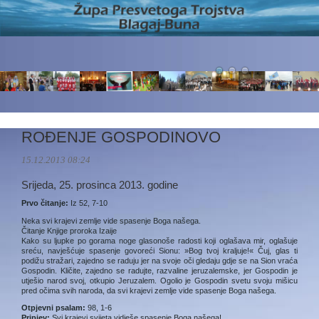
ROĐENJE GOSPODINOVO
15.12.2013 08:24
Srijeda, 25. prosinca 2013. godine
Prvo čitanje:
Iz 52, 7-10
Neka svi krajevi zemlje vide spasenje Boga našega.
Čitanje Knjige proroka Izaije
Kako su ljupke po gorama noge glasonoše radosti koji oglašava mir, oglašuje
sreću, navješćuje spasenje govoreći Sionu: »Bog tvoj kraljuje!« Čuj, glas ti
podižu stražari, zajedno se raduju jer na svoje oči gledaju gdje se na Sion vraća
Gospodin. Kličite, zajedno se radujte, razvaline jeruzalemske, jer Gospodin je
utješio narod svoj, otkupio Jeruzalem. Ogolio je Gospodin svetu svoju mišicu
pred očima svih naroda, da svi krajevi zemlje vide spasenje Boga našega.
Otpjevni psalam:
98, 1-6
Pripjev:
Svi krajevi svijeta vidješe spasenje Boga našega!