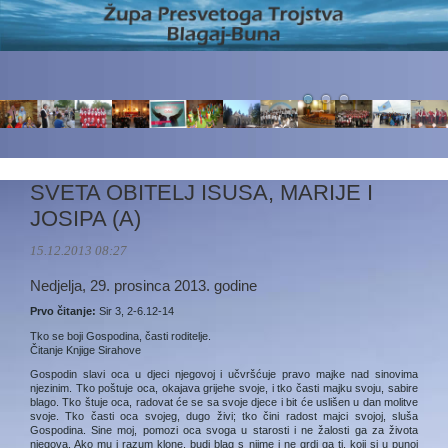
SVETA OBITELJ ISUSA, MARIJE I
JOSIPA (A)
15.12.2013 08:27
Nedjelja, 29. prosinca 2013. godine
Prvo čitanje:
Sir 3, 2-6.12-14
Tko se boji Gospodina, časti roditelje.
Čitanje Knjige Sirahove
Gospodin slavi oca u djeci njegovoj i učvršćuje pravo majke nad sinovima
njezinim. Tko poštuje oca, okajava grijehe svoje, i tko časti majku svoju, sabire
blago. Tko štuje oca, radovat će se sa svoje djece i bit će uslišen u dan molitve
svoje. Tko časti oca svojeg, dugo živi; tko čini radost majci svojoj, sluša
Gospodina. Sine moj, pomozi oca svoga u starosti i ne žalosti ga za života
njegova. Ako mu i razum klone, budi blag s njime i ne grdi ga ti, koji si u punoj