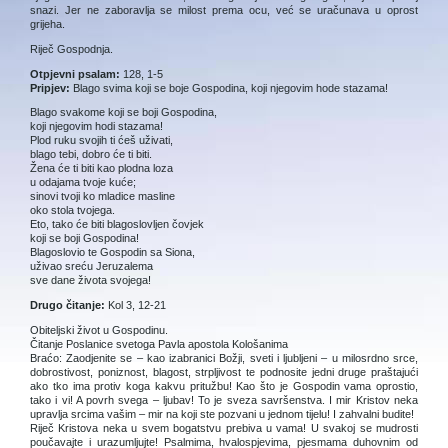
snazi. Jer ne zaboravlja se milost prema ocu, već se uračunava u oprost
grijeha.
Riječ Gospodnja.
Otpjevni psalam:
128, 1-5
Pripjev:
Blago svima koji se boje Gospodina, koji njegovim hode stazama!
Blago svakome koji se boji Gospodina,
koji njegovim hodi stazama!
Plod ruku svojih ti ćeš uživati,
blago tebi, dobro će ti biti.
Žena će ti biti kao plodna loza
u odajama tvoje kuće;
sinovi tvoji ko mladice masline
oko stola tvojega.
Eto, tako će biti blagoslovljen čovjek
koji se boji Gospodina!
Blagoslovio te Gospodin sa Siona,
uživao sreću Jeruzalema
sve dane života svojega!
Drugo čitanje:
Kol 3, 12-21
Obiteljski život u Gospodinu.
Čitanje Poslanice svetoga Pavla apostola Kološanima
Braćo: Zaodjenite se – kao izabranici Božji, sveti i ljubljeni – u milosrdno srce,
dobrostivost, poniznost, blagost, strpljivost te podnosite jedni druge praštajući
ako tko ima protiv koga kakvu pritužbu! Kao što je Gospodin vama oprostio,
tako i vi! A povrh svega – ljubav! To je sveza savršenstva. I mir Kristov neka
upravlja srcima vašim – mir na koji ste pozvani u jednom tijelu! I zahvalni budite!
Riječ Kristova neka u svem bogatstvu prebiva u vama! U svakoj se mudrosti
poučavajte i urazumljujte! Psalmima, hvalospjevima, pjesmama duhovnim od