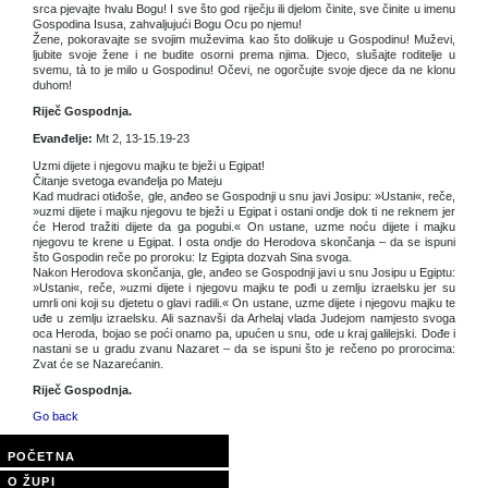
srca pjevajte hvalu Bogu! I sve što god riječju ili djelom činite, sve činite u imenu
Gospodina Isusa, zahvaljujući Bogu Ocu po njemu!
Žene, pokoravajte se svojim muževima kao što dolikuje u Gospodinu! Muževi,
ljubite svoje žene i ne budite osorni prema njima. Djeco, slušajte roditelje u
svemu, tà to je milo u Gospodinu! Očevi, ne ogorčujte svoje djece da ne klonu
duhom!
Riječ Gospodnja.
Evanđelje:
Mt 2, 13-15.19-23
Uzmi dijete i njegovu majku te bježi u Egipat!
Čitanje svetoga evanđelja po Mateju
Kad mudraci otiđoše, gle, anđeo se Gospodnji u snu javi Josipu: »Ustani«, reče,
»uzmi dijete i majku njegovu te bježi u Egipat i ostani ondje dok ti ne reknem jer
će Herod tražiti dijete da ga pogubi.« On ustane, uzme noću dijete i majku
njegovu te krene u Egipat. I osta ondje do Herodova skončanja – da se ispuni
što Gospodin reče po proroku: Iz Egipta dozvah Sina svoga.
Nakon Herodova skončanja, gle, anđeo se Gospodnji javi u snu Josipu u Egiptu:
»Ustani«, reče, »uzmi dijete i njegovu majku te pođi u zemlju izraelsku jer su
umrli oni koji su djetetu o glavi radili.« On ustane, uzme dijete i njegovu majku te
uđe u zemlju izraelsku. Ali saznavši da Arhelaj vlada Judejom namjesto svoga
oca Heroda, bojao se poći onamo pa, upućen u snu, ode u kraj galilejski. Dođe i
nastani se u gradu zvanu Nazaret – da se ispuni što je rečeno po prorocima:
Zvat će se Nazarećanin.
Riječ Gospodnja.
Go back
POČETNA
O ŽUPI