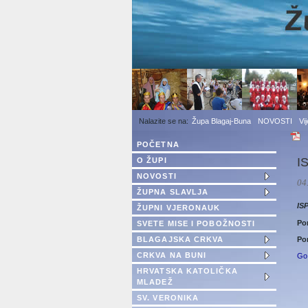
1
2
3
Župa Blagaj-Buna
NOVOSTI
Vi
POČETNA
I
O ŽUPI
NOVOSTI
04
ŽUPNA SLAVLJA
IS
ŽUPNI VJERONAUK
Pon
SVETE MISE I POBOŽNOSTI
BLAGAJSKA CRKVA
Pon
CRKVA NA BUNI
Go
HRVATSKA KATOLIČKA
MLADEŽ
SV. VERONIKA