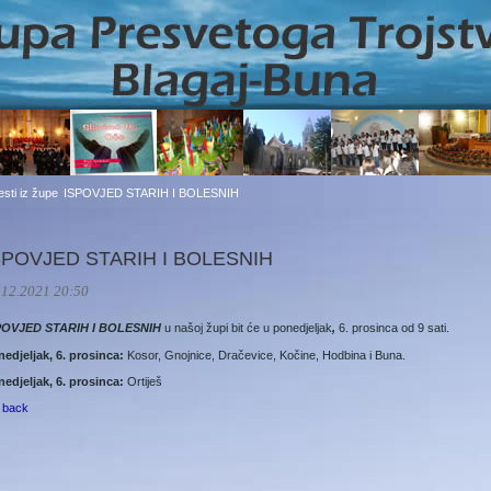
jesti iz župe
ISPOVJED STARIH I BOLESNIH
SPOVJED STARIH I BOLESNIH
.12.2021 20:50
POVJED STARIH I BOLESNIH
u našoj župi bit će u ponedjeljak
,
6. prosinca od 9 sati.
edjeljak, 6. prosinca:
Kosor, Gnojnice, Dračevice, Kočine, Hodbina i Buna.
edjeljak, 6. prosinca:
Ortiješ
 back