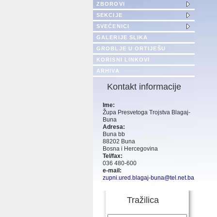
ZBOROVI
SEKCIJE
SVEĆENICI
GALERIJE SLIKA
GROBLJE U ORTIJEŠU
KORISNI LINKOVI
ARHIVA
Kontakt informacije
Ime:
Župa Presvetoga Trojstva Blagaj-
Buna
Adresa:
Buna bb
88202 Buna
Bosna i Hercegovina
Tel/fax:
036 480-600
e-mail:
zupni.ured.blagaj-buna@tel.net.ba
Tražilica