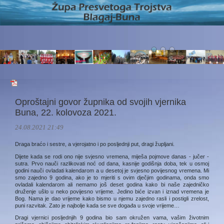
Oproštajni govor župnika od svojih vjernika
Buna, 22. kolovoza 2021.
24.08.2021 21:49
Draga braćo i sestre, a vjerojatno i po posljednji put, dragi župljani.
Dijete kada se rodi ono nije svjesno vremena, miješa pojmove danas - jučer -
sutra. Prvo nauči razlikovati noć od dana, kasnije godišnja doba, tek u osmoj
godini nauči ovladati kalendarom a u desetoj je svjesno povijesnog vremena. Mi
smo zajedno 9 godina, ako je to mjeriti s ovim dječjim godinama, onda smo
ovladali kalendarom ali nemamo još deset godina kako bi naše zajedničko
druženje ušlo u neko povijesno vrijeme. Jedino biće izvan i iznad vremena je
Bog. Nama je dao vrijeme kako bismo u njemu zajedno rasli i postigli zrelost,
puni razvitak. Zato je najbolje kada se sve događa u svoje vrijeme…
Dragi vjernici posljednjih 9 godina bio sam okružen vama, vašim životnim