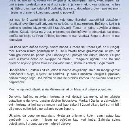
pričama, običajima, obiteljskim okupljanjima, rađanjima, rastu, vjenčanjima, ali i
umiranjima i prelasku na onaj drugi svijet. (I ja kao i neki o vas ostadosmo bez
najmilijih u ovom periodu od 9 godina). Sve se to događalo u ovom posvećenom
mjestu i u vremenu kojeg smo zajedno posvetili.
Iza nas je 9 zajedničkih godina, koje smo liturgijski započinjali došašćem
(uređivali dvorište, palili adventske svijeće, ranili na zornice), Božićem, koji je iz
godine u godinu bivao veseliji i raspjevaniji. Taman bi jedno završilo a drugo
počelo. Kucaju djeca na vrata, priprema se Stepinčevo, predstavljaju se djeca,
smišlja se ideja za Prvu Pričest, korizma bi nas vraćala Bogu a Uskrs bi nas
obnavljao.
Od kada sam došao mistrije nisam bacao. Gradilo se i radilo i još se u Blagaju
radi. Nikada nisam pomišljao da ću se u životu baviti građevinom, al' eto: bile
nam građevine na ponos kao i obnovljene i posvećene crkve, kapele i župne
kuće u kojima ćemo se okupljati na molitvu i razgovor ugodni. Kao što smo
crkvene objekte gradili tako ste i vi vaše kuće, domove i obitelji. Bogu hvala!
Hodočašća su ostala i bit će jedno duhovno osvježenje. Iako su mnogi vjernici
hodočastili u svijet, u njemu se zadržali, i ja sam s mladima i drugim župljanima,
obišao mnogo toga. Još bismo da nas ne prekinu korona i ne okrenu nam život
naglavačke.
Pjesme nije nedostajalo ni na Misama ni nakon Misa, a druženja pogotovo.
Duhovnu baštinu ostavljam kolegama koji dolaze iza mene, ali im također
ostavljam u duhovnu baštinu dvojicu bogoslova: Marka i Darija, a zahvaljujem
svim kolegama koji su sa mnom rasli kao đakoni i župni vikari, koji su mi bili i
više nego od koristi u upravljanju ovom župom.
Ukratko, da puno ne nabrajam: Hvala za vrijeme u kojem sam rastao kao
svećenik i u vašem mjestu se osjećao kao kod kuće. Zahvala svima
pojedinačno i grupno za sve molitve i darove.