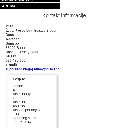
ARHIVA
Kontakt informacije
Ime:
Župa Presvetoga Trojstva Blagaj-
Buna
Adresa:
Buna bb
88202 Buna
Bosna i Hercegovina
Tel/fax:
036 480-600
e-mail:
zupni.ured.blagaj-buna@tel.net.ba
Posjete
Online:
4
Visits today:
7
Visits total:
460185
Visitors per day: Ø
103
Counting since:
01.06.2014