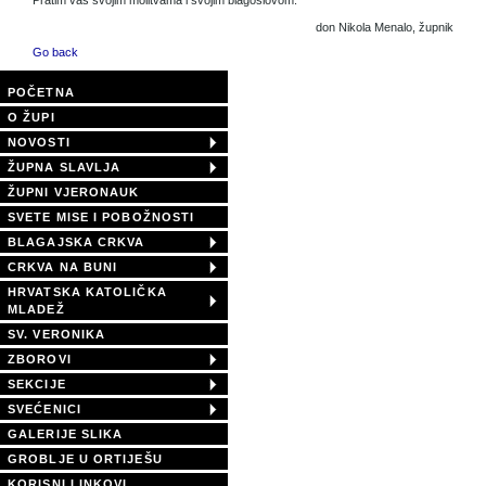
don Nikola Menalo, župnik
Go back
POČETNA
O ŽUPI
NOVOSTI
ŽUPNA SLAVLJA
ŽUPNI VJERONAUK
SVETE MISE I POBOŽNOSTI
BLAGAJSKA CRKVA
CRKVA NA BUNI
HRVATSKA KATOLIČKA
MLADEŽ
SV. VERONIKA
ZBOROVI
SEKCIJE
SVEĆENICI
GALERIJE SLIKA
GROBLJE U ORTIJEŠU
KORISNI LINKOVI