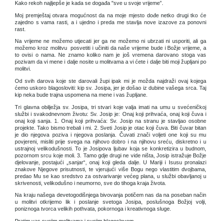
Kako rekoh najljepše je kada se događa "sve u svoje vrijeme”.
Moj premještaj otvara mogućnost da na moje mjesto dođe netko drugi tko će
zajedno s vama rasti, a i ujedno i preda me stavlja nove izazove za ponovni
rast.
Na vrijeme ne možemo utjecati jer ga ne možemo ni ubrzati ni usporiti, ali ga
možemo kroz molitvu posvetiti i učiniti da naše vrijeme bude i Božje vrijeme, a
to ovisi o nama. Ne znamo koliko nam je još vremena darovano stoga vas
pozivam da vi mene i dalje nosite u molitvama a vi ćete i dalje biti moji župljani po
molitvi.
Od svih darova koje ste darovali župi ipak mi je možda najdraži ovaj kojega
ćemo uskoro blagosloviti: kip sv. Josipa, jer je došao iz dubine vašega srca. Taj
kip neka bude trajna uspomena na mene i vas župljane.
Tri glavna obilježja sv. Josipa, tri stvari koje valja imati na umu u svećeničkoj
službi i svakodnevnom životu: Sv. Josip je: Onaj koji prihvaća, onaj koji čuva i
onaj koji sanja. 1. Onaj koji prihvaća: Sv. Josip na stranu je stavljao osobne
projekte. Tako bismo trebali i mi. 2. Sveti Josip je otac koji čuva. Biti čuvar bitan
je dio njegova poziva i njegova poslanja. Čuvati znači voljeti one koji su mu
povjereni, misliti prije svega na njihovo dobro i na njihovu sreću, diskretno i u
ustrajnoj velikodušnosti. To je Josipova ljubav koja se konkretizira u budnom,
pozornom srcu koje moli. 3. Tamo gdje drugi ne vide ništa, Josip istražuje Božje
djelovanje, postajući „sanjar“, onaj koji gleda dalje. U Mariji i Isusu pronalazi
znakove Njegove prisutnosti, te vjerujući više Bogu nego vlastitim dvojbama,
predao Mu se kao sredstvo za ostvarivanje većeg plana, u službi obavljanoj u
skrivenosti, velikodušno i neumorno, sve do tihoga kraja života.
Na kraju našega devetogodišnjega bivovanja potičem nas da na poseban način
u molitvi otkrijemo lik i poslanje svetoga Josipa, poslušnoga Božjoj volji,
poniznoga tvorca velikih pothvata, pokornoga i kreativnoga sluge.
Pratim vas svojim molitvama i svojim blagoslovom.