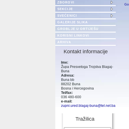
ZBOROVI
Go
SEKCIJE
SVEĆENICI
GALERIJE SLIKA
GROBLJE U ORTIJEŠU
KORISNI LINKOVI
ARHIVA
Kontakt informacije
Ime:
Župa Presvetoga Trojstva Blagaj-
Buna
Adresa:
Buna bb
88202 Buna
Bosna i Hercegovina
Tel/fax:
036 480-600
e-mail:
zupni.ured.blagaj-buna@tel.net.ba
Tražilica