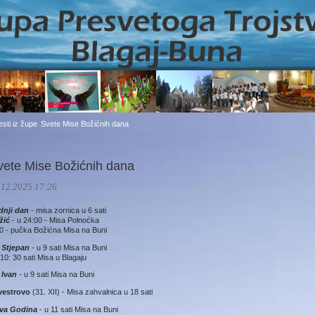
jesti iz župe
Svete Mise Božićnih dana
vete Mise Božićnih dana
.12.2025 17:26
dnji dan
- misa zornica u 6 sati
žić
- u 24:00 - Misa Polnoćka
0 - pučka Božićna Misa na Buni
. Stjepan
- u 9 sati Misa na Buni
 10: 30 sati Misa u Blagaju
. Ivan
- u 9 sati Misa na Buni
lvestrovo
(31. XII) - Misa zahvalnica u 18 sati
va Godina
- u 11 sati Misa na Buni