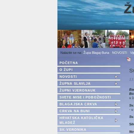
1
2
3
Župa Blagaj-Buna
NOVOSTI
Vi
POČETNA
S
O ŽUPI
NOVOSTI
13
ŽUPNA SLAVLJA
Ba
ŽUPNI VJERONAUK
Bo
SVETE MISE I POBOŽNOSTI
u 1
BLAGAJSKA CRKVA
Sv
- u
CRKVA NA BUNI
Sv
HRVATSKA KATOLIČKA
MLADEŽ
Si
SV. VERONIKA
No