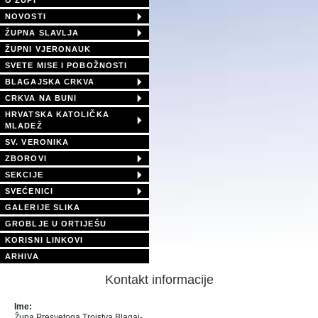
O ŽUPI
NOVOSTI
ŽUPNA SLAVLJA
ŽUPNI VJERONAUK
SVETE MISE I POBOŽNOSTI
BLAGAJSKA CRKVA
CRKVA NA BUNI
HRVATSKA KATOLIČKA
MLADEŽ
SV. VERONIKA
ZBOROVI
SEKCIJE
SVEĆENICI
GALERIJE SLIKA
GROBLJE U ORTIJEŠU
KORISNI LINKOVI
ARHIVA
Kontakt informacije
Ime:
Župa Presvetoga Trojstva Blagaj-