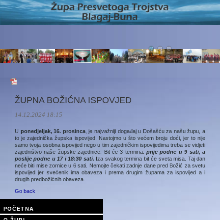
ŽUPNA BOŽIĆNA ISPOVJED
14.12.2024 18:15
U
ponedjeljak, 16. prosinca
, je najvažniji događaj u Došašću za našu župu, a
to je zajednička župska ispovijed. Nastojmo u što većem broju doći, jer to nije
samo tvoja osobna ispovijed nego u tim zajedničkim ispovijedima treba se vidjeti
zajedništvo naše župske zajednice. Bit će 3 termina:
prije podne u 9 sati, a
poslije podne u 17 i 18:30 sati.
Iza svakog termina bit će sveta misa. Taj dan
neće biti mise zornice u 6 sati. Nemojte čekati zadnje dane pred Božić za svetu
ispovijed jer svećenik ima obaveza i prema drugim župama za ispovijed a i
drugih predbožićnih obaveza.
Go back
POČETNA