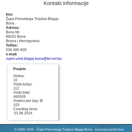
Kontakt informacije
Ime:
Župa Presvetoga Trojstva Blagaj-
Buna
Adresa:
Buna bb
88202 Buna
Bosna i Hercegovina
Tel/fax:
036 480-600
e-mail:
zupni.ured.blagaj-buna@tel.net.ba
Posjete
Online:
10
Visits today:
112
Visits total:
460509
Visitors per day: Ø
103
Counting since:
01.06.2014
© 2009–2026 - Župa Presvetoga Trojstva Blagaj-Buna - sva prava pridržana