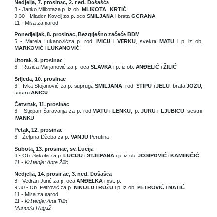
Nedjelja, 7. prosinac, 2. ned. Došašća
8 - Janko Mlikotaza p. iz ob.
MLIKOTA
i
KRTIĆ
9:30 - Mladen Kavelj za p. oca
SMILJANA
i brata
GORANA
11 - Misa za narod
Ponedjeljak, 8. prosinac, Bezgrješno začeće BDM
6 - Marela Lukanovićza p. rod.
IVICU
i
VERKU
, svekra
MATU
i p. iz ob.
MARKOVIĆ
i
LUKANOVIĆ
Utorak, 9. prosinac
6 - Ružica Marjanović za p. oca
SLAVKA
i p. iz ob.
ANĐELIĆ
i
ŽILIĆ
Srijeda, 10. prosinac
6 - Ivka Stojanović za p. supruga
SMILJANA
, rod.
STIPU
i
JELU
, brata
JOZU
,
sestru
ANICU
Četvrtak, 11. prosinac
6 - Stjepan Šaravanja za p. rod.
MATU
i
LENKU
, p.
JURU
i
LJUBICU
, sestru
IVANKU
Petak, 12. prosinac
6 - Željana Džeba za p.
VANJU
Perutina
Subota, 13. prosinac, sv. Lucija
6 - Ob. Šakota za p.
LUCIJU
i
STJEPANA
i p. iz ob.
JOSIPOVIĆ
i
KAMENČIĆ
11 - Krštenje: Ante Žilić
Nedjelja, 14. prosinac, 3. ned. Došašća
8 - Vedran Jurić za p. oca
ANĐELKA
i ost. p.
9:30 - Ob. Petrović za p.
NIKOLU
i
RUŽU
i p. iz ob.
PETROVIĆ
i
MATIĆ
11 - Misa za narod
11 - Krštenje: Ana Trlin
Manuela Raguž