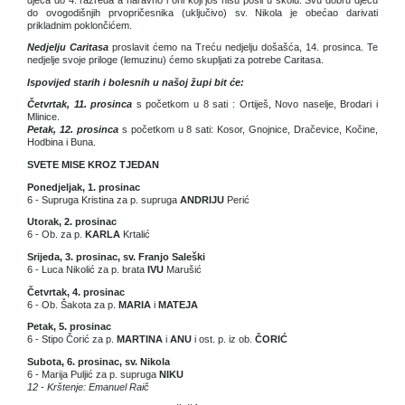
do ovogodišnjih prvopričesnika (uključivo) sv. Nikola je obećao darivati
prikladnim poklončićem.
Nedjelju Caritasa
proslavit ćemo na Treću nedjelju došašća, 14. prosinca. Te
nedjelje svoje priloge (lemuzinu) ćemo skupljati za potrebe Caritasa.
Ispovijed starih i bolesnih u našoj župi bit će:
Četvrtak, 11. prosinca
s početkom u 8 sati : Ortiješ, Novo naselje, Brodari i
Mlinice.
Petak, 12. prosinca
s početkom u 8 sati: Kosor, Gnojnice, Dračevice, Kočine,
Hodbina i Buna.
SVETE MISE KROZ TJEDAN
Ponedjeljak, 1. prosinac
6 - Supruga Kristina za p. supruga
ANDRIJU
Perić
Utorak, 2. prosinac
6 - Ob. za p.
KARLA
Krtalić
Srijeda, 3. prosinac, sv. Franjo Saleški
6 - Luca Nikolić za p. brata
IVU
Marušić
Četvrtak, 4. prosinac
6 - Ob. Šakota za p.
MARIA
i
MATEJA
Petak, 5. prosinac
6 - Stipo Čorić za p.
MARTINA
i
ANU
i ost. p. iz ob.
ČORIĆ
Subota, 6. prosinac, sv. Nikola
6 - Marija Puljić za p. supruga
NIKU
12 - Krštenje: Emanuel Raič