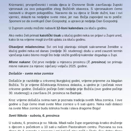
Krizmanici, prvopričesnici i ostala djeca iz Osnovne škole završavaju župski
vjeronauk za ovo polugodište zbog Božićnih obaveza. S vjeronaukom ćemo
nastaviti u drugom polugodištu. Naravno da su djeca iz škole dužni, kao i svi
vjernici, dolaziti na nedjeljne svete mise, jer nas Božja zapovijed na to potiče:
Spomeni se da svetkuješ Dan Gospodnji,
a upravo je nedjelja Dan Gospodnji.
U župnom uredu možete nabaviti
12-lisni kalendara
za iduću godinu.
Ako netko želi primati
katolički tisak
u idućoj godini neka se prijavi u župni ured,
kako bi na vrijeme mogli izvršiti uplatu za iduću godinu.
Obavijest mladencima:
Svi oni koji planiraju sklopiti sakramenat ženidbe u
idućoj godini neka od danas (nedjelje 30. studenog) dođu u ured zauzeti termin
vjenčanja kako bismo mogli što bolje složiti godišnji kalendar događaja u župi.
Misne nakane
: Od prve nedjelje u mjesecu prosincu (
7. prosinca
) se primaju
misne nakane za mjesec siječanj i veljaču 2025. godine.
Došašće - svete mise zornice
Došašće je razdoblje u crkvenoj liturgijskoj godini, vrijeme pripreme za blagdan
Božića. To je vrijeme iščekivanja Kristova dolaska, a ujedno je i početak nove
crkvene godine. Došašće počinje četiri nedjelje prije Božića (ove godine počinje
30. studenog)) a završava 24. prosinca na Badnjak.
Kroz vrijeme došašća svima nam je poznata tradicija svetih Misa zornica. I ove
godine u župi ćemo imati svete Mise zornice u 6 sati ujutro. Neka naši dolasci
na svete Mise zornice budu istinska hvala i slava dragome Bogu!
Sveti Nikola
-
subota, 6. prosinca
U subotu, 6. prosinca je sv. Nikola. Mladi naše župe organiziraju kratko druženje
s djecom s početkom u 10 sati u našem Pastoralnom centru. Pozvana su sva
djeca do 4. razreda a naravno i oni koji još nisu pošli u školu. Svu dobru djecu