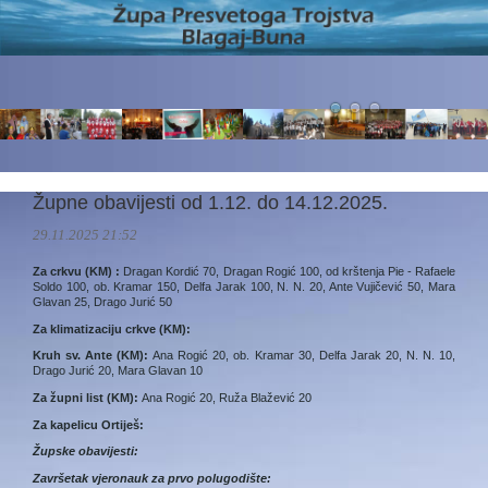
Župne obavijesti od 1.12. do 14.12.2025.
29.11.2025 21:52
Za crkvu (KM) :
Dragan Kordić 70, Dragan Rogić 100, od krštenja Pie - Rafaele
Soldo 100, ob. Kramar 150, Delfa Jarak 100, N. N. 20, Ante Vujičević 50, Mara
Glavan 25, Drago Jurić 50
Za klimatizaciju crkve (KM):
Kruh sv. Ante (KM):
Ana Rogić 20, ob. Kramar 30, Delfa Jarak 20, N. N. 10,
Drago Jurić 20, Mara Glavan 10
Za župni list (KM):
Ana Rogić 20, Ruža Blažević 20
Za kapelicu Ortiješ:
Župske obavijesti:
Završetak vjeronauk za prvo polugodište: