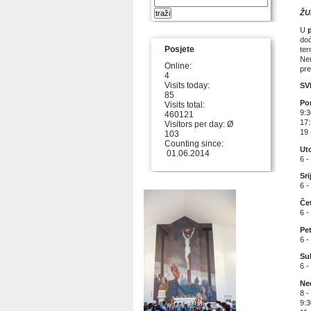
ŽU
U
doć
Posjete
ter
Ne
Online:
pre
4
Visits today:
SV
85
Pon
Visits total:
9:3
460121
17:
Visitors per day: Ø
19 
103
Counting since:
Uto
01.06.2014
6 -
Sri
6 -
Čet
6 -
Pet
6 -
Su
6 -
Ned
8 -
9:3