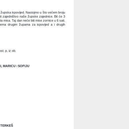
a župska ispovijed. Nastojmo u što većem broju
eti zajedništvo naše župske zajednice. Bit će 3
a misa. Taj dan neće biti mise zornice u 6 sati.
rema drugim župama za ispovijed a i drugih
ost. p. iz ob.
U, MARICU
i
SOFIJU
i
TERKEŠ