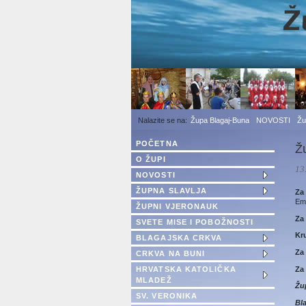
1
2
3
Župa Blagaj-Buna
NOVOSTI
Žu
POČETNA
Ž
O ŽUPI
13
NOVOSTI
ŽUPNA SLAVLJA
Za
Ema
ŽUPNI VJERONAUK
Za 
SVETE MISE I POBOŽNOSTI
Kr
BLAGAJSKA CRKVA
Za 
CRKVA NA BUNI
Za 
HRVATSKA KATOLIČKA
MLADEŽ
Žu
SV. VERONIKA
Bla