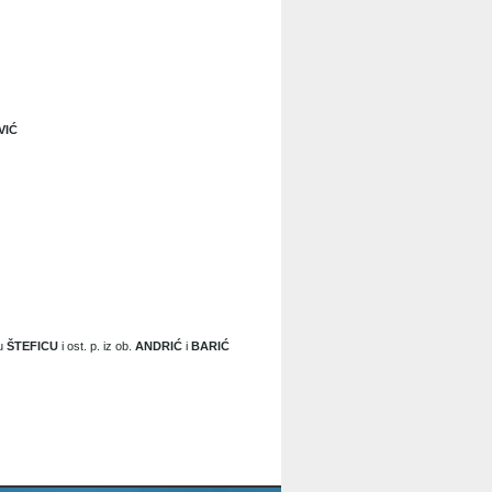
VIĆ
vu
ŠTEFICU
i ost. p. iz ob.
ANDRIĆ
i
BARIĆ