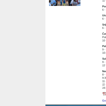
11 
Pon
6 -
Uto
6 -
Sri
6 -
Čet
Pol
10 
Pet
9 -
10:
Sub
9 -
12 
Ned
8 -
9:3
11 
11 
16:
Go