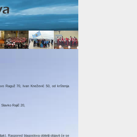
 Pavo Raguž 70, Ivan Knežević 50, od krštenja
 Slavko Rajič 20,
jak). Raspored blagoslova obitelji objavit će se