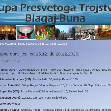
pne obavijesti
Župne obavijesti od 15.12. do 28.12.2025.
upne obavijesti od 15.12. do 28.12.2025.
.12.2025 17:20
 crkvu (KM) :
Vidoje Raguž 70, Stojan Puljić 200, mladenci Vicko i Klara Alilović 100,
nuela Rajić 100, Slavko Rajič 50. Vlatko Jarak 100, od krštenja Ante Žilić 50
klimatizaciju crkve (KM):
Andrija Pažin 30, Andrija Pavlović 100
uh sv. Ante (KM):
Vidoje Raguž 30, Ante Krajnović 10, Ruža Blažević 20, Stipo Petričević 50,
župni list (KM):
Ruža Marjanović 10, Ante Krajnović 10, Slavko Soldo 20
kapelicu Ortiješ:
Zdravka Žilić 100, Ivan Knježević 100
pske obavijesti:
goslov obitelji
(Blagoslov kuća) - Blagoslov obitelji u župi započet će 29. prosinca (ponedjel