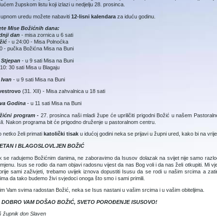
dućem župskom listu koji izlazi u nedjelju 28. prosinca.
župnom uredu možete nabaviti
12-lisni kalendara
za iduću godinu.
ete Mise Božićnih dana:
dnji dan
- misa zornica u 6 sati
žić
- u 24:00 - Misa Polnoćka
0 - pučka Božićna Misa na Buni
. Stjepan
- u 9 sati Misa na Buni
 10: 30 sati Misa u Blagaju
. Ivan
- u 9 sati Misa na Buni
lvestrovo
(31. XII) - Misa zahvalnica u 18 sati
va Godina
- u 11 sati Misa na Buni
žićni program -
27. prosinca naši mladi župe će upriličiti prigodni Božić u našem Pastoral
li. Nakon programa bit će prigodno druženje u pastoralnom centru.
 netko želi primati
katolički tisak
u idućoj godini neka se prijavi u župni ured, kako bi na vrij
ETAN I BLAGOSLOVLJEN BOŽIĆ
 se radujemo Božićnim danima, ne zaboravimo da Isusov dolazak na svijet nije samo razlog 
mjenu. Isus se rodio da nam objavi radosnu vijest da nas Bog voli i da nas želi otkupiti. Mi vj
prije sami zaživjeti, trebamo uvijek iznova dopustiti Isusu da se rodi u našim srcima a zat
dima da tako budemo živi svjedoci onoga što smo i sami primili.
im Vam svima radostan Božić, neka se Isus nastani u vašim srcima i u vašim obiteljima.
 DOBRO VAM DOŠAO BOŽIĆ, SVETO POROĐENJE ISUSOVO!
 župnik don Slaven