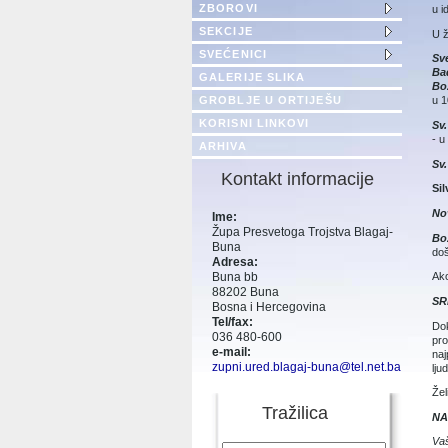
ZBOROVI
u i
SEKCIJE
U 
SVEĆENICI
Sv
Ba
GALERIJE SLIKA
Bo
GROBLJE U ORTIJEŠU
u 1
KORISNI LINKOVI
Sv
- u
ARHIVA
Sv
Kontakt informacije
Si
No
Ime:
Župa Presvetoga Trojstva Blagaj-
Bo
Buna
doš
Adresa:
Buna bb
Ako
88202 Buna
SR
Bosna i Hercegovina
Tel/fax:
Dok
036 480-600
pro
e-mail:
naj
zupni.ured.blagaj-buna@tel.net.ba
lju
Žel
Tražilica
NA
Vaš