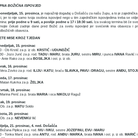
PNA BOŽIĆNA ISPOVJED
ponedjeljak, 15. prosinca
, je najvažniji događaj u Došašću za našu župu, a to je zajedničk
i, jer to nije samo tvoja osobna ispovijed nego u tim zajedničkim ispovijedima treba se vidj
mina:
prije podne u 9 sati, a poslije podne u 17 i 18:30 sati.
Iza svakog termina bit će svet
mojte čekati zadnje dane pred Božić za svetu ispovijed jer svećenik ima obaveza i p
dbožićnih obaveza.
ETE MISE KROZ TJEDAN
edjeljak, 15. prosinac
0 - Ob Krstić za p. iz ob.
KRSTIĆ
i
UDUNDŽIĆ
30 - Jozo Jurić za p. rod.
TADU
i
MARU
, brata
JURU
, sestru
MIRU
, i punca
IVANA
Ravlić i 
- Ante Rako za p. oca
BOSILJKA
i ost. p. iz ob.
rak, 16. prosinac
 Vera Zovko za p. rod.
ILIJU
i
KATU
, braću
SLAVKA, PAVU
i
DRAGU,
sestre
ANĐU, STOJ
jeda, 17. prosinac
 Matan Kukrka za p.
ŽELJKA
vrtak, 18. prosinac
 Marina Perić za p. brata
MARIA
i oca
NIKOLU
Raguž
ak, 19. prosinac
 Ob. za p.
MATU
Soldo
bota, 20. prosinac
 Ob. za p.
NEVENKU
Ilić
jelja, 21. prosinac, 4. ned. Došašća
 Božana Piplica za p. rod.
IVU
i
IVKU
, sestre
JOZEFINU, EVU
i
MARU
0 - Tonka Marić za p. sina
ANTU
, rod.
ANĐU
i
MARKA
, brata
IVANA
i ost. p. iz ob.
MARIĆ