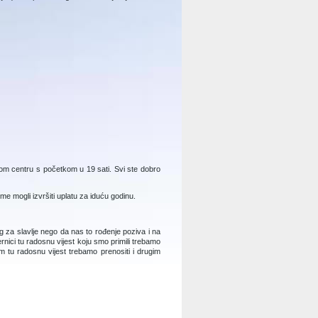
nom centru s početkom u 19 sati. Svi ste dobro
eme mogli izvršiti uplatu za iduću godinu.
za slavlje nego da nas to rođenje poziva i na
ernici tu radosnu vijest koju smo primili trebamo
im tu radosnu vijest trebamo prenositi i drugim