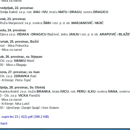
- Misa za narod
edjeljak, 22. prosinac
 Smilja Kalinić za p. rod.
ANU
i
IVU
, braću
MATU
i
DRAGU
, sestru
DRAGICU
rak, 23. prosinac
 Ruža Marjanović za p. svekra
ŠIMU
i ost. p. iz ob.
MARJANOVIĆ
i
MIJIĆ
jeda, 24. prosinac
 Djeca za p.
VIDAKA
i
DRAGICU
Blažević, tetku
JANJU
i ost. p. iz ob.
ARAPOVIĆ
i
BLAŽE
vrtak, 25. prosinac, Božić
noć - Misa Polnoćka
- Misa za narod
ak, 26. prosinac, sv. Stjepan
 Ob. za p.
IVANKU
Marić
30 - Misa u Blagaju
ota, 27. prosinac, sv. Ivan
 Ob. za p.
ZDRAVKA
Raić
- Krštenje: Petra Topić
jelja, 28. prosinac, Sv. Obitelj
 Ivanka Andrić za p. muža
BRANKA
, brata
IVICU
, rod.
PERU
i
ILKU
, svekra
IVANA
, svekr
0 - Ob. za p.
VICKA
Pandžić
- Misa za narod
- Krštenje: Nika Lukić
30 - Vjenčanje: Danijel Spajić i Ines Kolano
zupni list 23 ( 422).pdf
(398.2 KiB)
 back