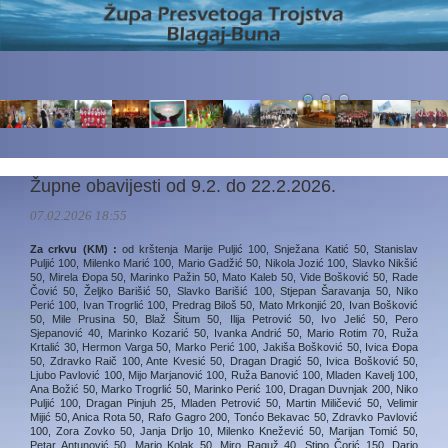
Župne obavijesti od 9.2. do 22.2.2026.
07.02.2026 18:55
Za crkvu (KM) :
od krštenja Marije Puljić 100, Snježana Katić 50, Stanislav
Puljić 100, Milenko Marić 100, Mario Gadžić 50, Nikola Jozić 100, Slavko Nikšić
50, Mirela Đopa 50, Marinko Pažin 50, Mato Kaleb 50, Vide Bošković 50, Rade
Čović 50, Željko Barišić 50, Slavko Barišić 100, Stjepan Šaravanja 50, Niko
Perić 100, Ivan Trogrlić 100, Predrag Biloš 50, Mato Mrkonjić 20, Ivan Bošković
50, Mile Prusina 50, Blaž Šitum 50, Ilija Petrović 50, Ivo Jelić 50, Pero
Sjepanović 40, Marinko Kozarić 50, Ivanka Andrić 50, Mario Rotim 70, Ruža
Krtalić 30, Hermon Varga 50, Marko Perić 100, Jakiša Bošković 50, Ivica Đopa
50, Zdravko Raič 100, Ante Kvesić 50, Dragan Dragić 50, Ivica Bošković 50,
Ljubo Pavlović 100, Mijo Marjanović 100, Ruža Banović 100, Mladen Kavelj 100,
Ana Božić 50, Marko Trogrlić 50, Marinko Perić 100, Dragan Duvnjak 200, Niko
Puljić 100, Dragan Pinjuh 25, Mladen Petrović 50, Martin Miličević 50, Velimir
Mijić 50, Anica Rota 50, Rafo Gagro 200, Tonćo Bekavac 50, Zdravko Pavlović
100, Zora Zovko 50, Janja Drljo 10, Milenko Knežević 50, Marijan Tomić 50,
Petar Antunović 50, Mario Kolak 50, Miro Raguž 40, Stipo Čorić 150, Dario