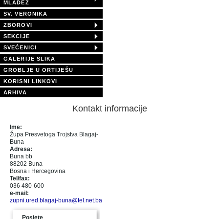
MLADEŽ
SV. VERONIKA
ZBOROVI
SEKCIJE
SVEĆENICI
GALERIJE SLIKA
GROBLJE U ORTIJEŠU
KORISNI LINKOVI
ARHIVA
Kontakt informacije
Ime:
Župa Presvetoga Trojstva Blagaj-
Buna
Adresa:
Buna bb
88202 Buna
Bosna i Hercegovina
Tel/fax:
036 480-600
e-mail:
zupni.ured.blagaj-buna@tel.net.ba
Posjete