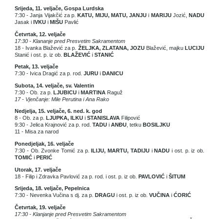
Srijeda, 11. veljače, Gospa Lurdska
7:30 - Janja Vijakčić za p.
KATU, MIJU, MATU, JANJU
i
MARIJU
Jozić,
NADU
Jasak i
IVKU
i
MIŠU
Pavlić
Četvrtak, 12. veljače
17:30 - Klananje pred Presvetim Sakramentom
18 - Ivanka Blažević za p.
ŽELJKA, ZLATANA, JOZU
Blažević, majku
LUCIJU
Stanić i ost. p. iz ob.
BLAŽEVIĆ
i
STANIĆ
Petak, 13. veljače
7:30 - Ivica Dragić za p. rod.
JURU
i
DANICU
Subota, 14. veljače, sv. Valentin
7:30 - Ob. za p.
LJUBICU
i
MARTINA
Raguž
17 - Vjenčanje: Mile Perutina i Ana Rako
Nedjelja, 15. veljače, 6. ned. k. god
8 - Ob. za p.
LJUPKA, ILKU
i
STANISLAVA
Filipović
9:30 - Jelica Krajnović za p. rod.
TADU
i
ANĐU
, tetku
BOSILJKU
11 - Misa za narod
Ponedjeljak, 16. veljače
7:30 - Ob. Zvonke Tomić za p.
ILIJU, MARTU, TADIJU
i
NADU
i ost. p. iz ob.
TOMIĆ
i
PERIĆ
Utorak, 17. veljače
18 - Filip i Zdravka Pavlović za p. rod. i ost. p. iz ob.
PAVLOVIĆ
i
ŠITUM
Srijeda, 18. veljače, Pepelnica
7:30 - Nevenka Vučina s dj. za p.
DRAGU
i ost. p. iz ob.
VUČINA
i
ĆORIĆ
Četvrtak, 19. veljače
17:30 - Klanjanje pred Presvetim Sakramentom