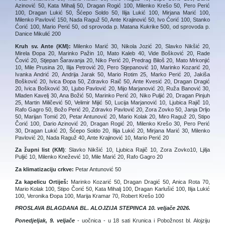
Azinović 50, Kata Mihalj 50, Dragan Rogić 100, Milenko Krešo 50, Pero Perić
100, Dragan Lukić 50, Šćepo Soldo 50, Ilija Lukić 100, Mirjana Marić 100,
Milenko Pavlović 150, Nada Raguž 50, Ante Krajinović 50, Ivo Ćorić 100, Stanko
Ćorić 100, Mario Perić 50, od sprovoda p. Matana Kukrike 500, od sprovoda p.
Danice Mikulić 200
Kruh sv. Ante (KM):
Milenko Marić 30, Nikola Jozić 20, Slavko Nikšić 20,
Mirela Đopa 20, Marinko Pažin 10, Mato Kaleb 40, Vide Bošković 20, Rade
Čović 20, Stjepan Šaravanja 20, Niko Perić 20, Predrag Biloš 20, Mato Mrkonjić
10, Mile Prusina 20, Ilija Petrović 20, Pero Stjepanović 10, Marinko Kozarić 20,
Ivanka Andrić 20, Andrija Jarak 50, Mario Rotim 25, Marko Perić 20, Jakiša
Bošković 20, Ivica Đopa 50, Zdravko Raič 50, Ante Kvesić 20, Dragan Dragić
20, Ivica Bošković 30, Ljubo Pavlović 20, Mijo Marjanović 20, Ruža Banović 30,
Mladen Kavelj 30, Ana Božić 50, Marinko Perić 20, Niko Puljić 20, Dragan Pinjuh
25, Martin Miličević 50, Velimir Mijić 50, Lucija Marjanović 10, Ljubica Rajič 10,
Rafo Gagro 50, Božo Perić 20, Zdravko Pavlović 20, Zora Zovko 50, Janja Drljo
50, Marijan Tomić 20, Petar Antunović 20, Mario Kolak 20, Miro Raguž 20, Stipo
Čorić 100, Dario Azinović 20, Dragan Rogić 20, Milenko Krešo 30, Pero Perić
30, Dragan Lukić 20, Šćepo Soldo 20, Ilija Lukić 20, Mirjana Marić 30, Milenko
Pavlović 20, Nada Raguž 40, Ante Krajinović 10, Mario Perić 20
Za župni list (KM)
: Slavko Nikšić 10, Ljubica Rajič 10, Zora Zovko10, Ljilja
Puljić 10, Milenko Knežević 10, Mile Marić 20, Rafo Gagro 20
Za klimatizaciju crkve:
Petar Antunović 50
Za kapelicu Ortiješ:
Marinko Kozarić 50, Dragan Dragić 50, Anica Rota 70,
Mario Kolak 100, Stipo Čorić 50, Kata Mihalj 100, Dragan Karlušić 100, Ilija Lukić
100, Veronika Đopa 100, Marija Kramar 70, Robert Krešo 100
PROSLAVA BLAGDANA BL. ALOJZIJA STEPINCA 10. veljače 2026.
Ponedjeljak, 9. veljače
- uočnica - u 18 sati Krunica i Pobožnost bl. Alojziju