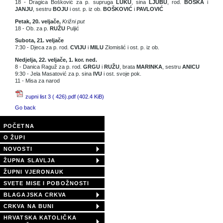
18 - Dragica Bošković za p. supruga
LUKU
, sina
LJUBU
, rod.
BOŠKA
i
JANJU
, sestru
BOJU
i ost. p. iz ob.
BOŠKOVIĆ
i
PAVLOVIĆ
Petak, 20. veljače,
Križni put
18 - Ob. za p.
RUŽU
Puljić
Subota, 21. veljače
7:30 - Djeca za p. rod.
CVIJU
i
MILU
Zlomislić i ost. p. iz ob.
Nedjelja, 22. veljače, 1. kor. ned.
8 - Danica Raguž za p. rod.
GRGU
i
RUŽU
, brata
MARINKA
, sestru
ANICU
9:30 - Jela Masatović za p. sina
IVU
i ost. svoje pok.
11 - Misa za narod
zupni list 3 ( 426).pdf
(402.4 KiB)
Go back
POČETNA
O ŽUPI
NOVOSTI
ŽUPNA SLAVLJA
ŽUPNI VJERONAUK
SVETE MISE I POBOŽNOSTI
BLAGAJSKA CRKVA
CRKVA NA BUNI
HRVATSKA KATOLIČKA