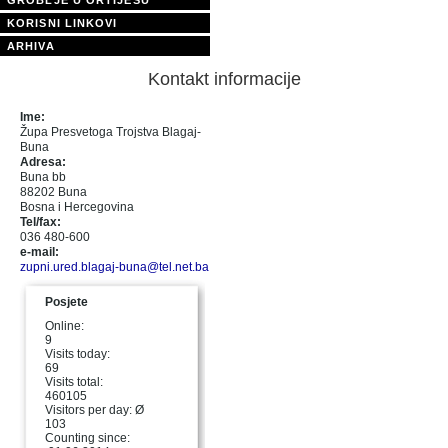
KORISNI LINKOVI
ARHIVA
Kontakt informacije
Ime:
Župa Presvetoga Trojstva Blagaj-
Buna
Adresa:
Buna bb
88202 Buna
Bosna i Hercegovina
Tel/fax:
036 480-600
e-mail:
zupni.ured.blagaj-buna@tel.net.ba
Posjete
Online:
9
Visits today:
69
Visits total:
460105
Visitors per day: Ø
103
Counting since: