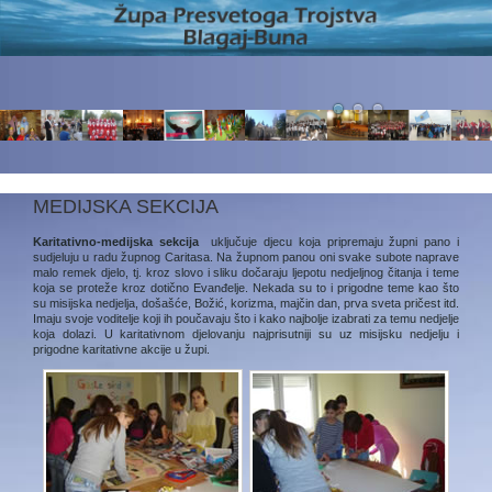
MEDIJSKA SEKCIJA
Karitativno-medijska sekcija
uključuje djecu koja pripremaju župni pano i
sudjeluju u radu župnog Caritasa. Na župnom panou oni svake subote naprave
malo remek djelo, tj. kroz slovo i sliku dočaraju ljepotu nedjeljnog čitanja i teme
koja se proteže kroz dotično Evanđelje. Nekada su to i prigodne teme kao što
su misijska nedjelja, došašće, Božić, korizma, majčin dan, prva sveta pričest itd.
Imaju svoje voditelje koji ih poučavaju što i kako najbolje izabrati za temu nedjelje
koja dolazi. U karitativnom djelovanju najprisutniji su uz misijsku nedjelju i
prigodne karitativne akcije u župi.