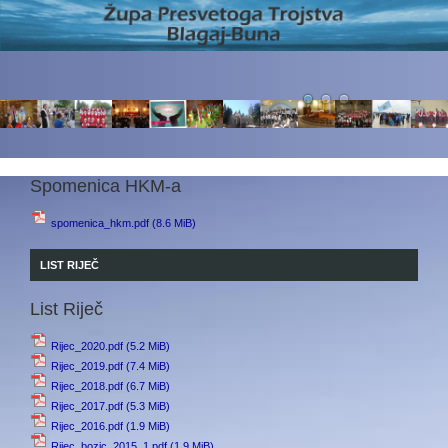
Spomenica HKM-a
spomenica_hkm.pdf
(8.6 MiB)
LIST RIJEČ
List Riječ
Rijec_2020.pdf
(5.2 MiB)
Rijec_2019.pdf
(7.4 MiB)
Rijec_2018.pdf
(6.7 MiB)
Rijec_2017.pdf
(5.3 MiB)
Rijec_2016.pdf
(1.9 MiB)
Rijec_bozic_2015_1.pdf
(1.9 MiB)