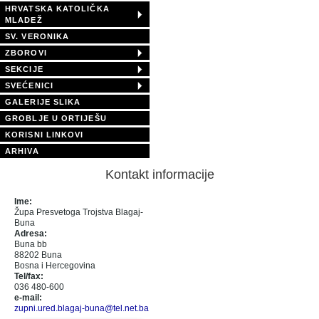
HRVATSKA KATOLIČKA
MLADEŽ
SV. VERONIKA
ZBOROVI
SEKCIJE
SVEĆENICI
GALERIJE SLIKA
GROBLJE U ORTIJEŠU
KORISNI LINKOVI
ARHIVA
Kontakt informacije
Ime:
Župa Presvetoga Trojstva Blagaj-
Buna
Adresa:
Buna bb
88202 Buna
Bosna i Hercegovina
Tel/fax:
036 480-600
e-mail:
zupni.ured.blagaj-buna@tel.net.ba