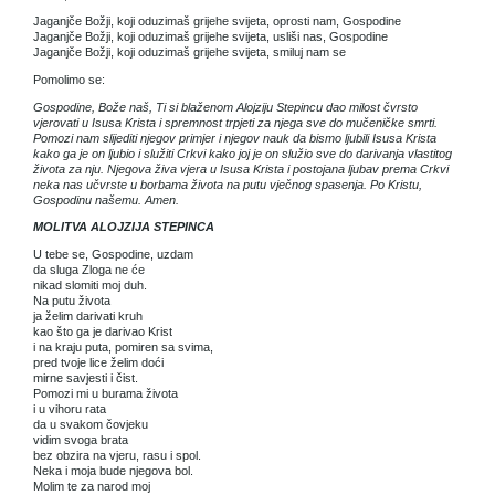
Jaganjče Božji, koji oduzimaš grijehe svijeta, oprosti nam, Gospodine
Jaganjče Božji, koji oduzimaš grijehe svijeta, usliši nas, Gospodine
Jaganjče Božji, koji oduzimaš grijehe svijeta, smiluj nam se
Pomolimo se:
Gospodine, Bože naš, Ti si blaženom Alojziju Stepincu dao milost čvrsto
vjerovati u Isusa Krista i spremnost trpjeti za njega sve do mučeničke smrti.
Pomozi nam slijediti njegov primjer i njegov nauk da bismo ljubili Isusa Krista
kako ga je on ljubio i služiti Crkvi kako joj je on služio sve do darivanja vlastitog
života za nju. Njegova živa vjera u Isusa Krista i postojana ljubav prema Crkvi
neka nas učvrste u borbama života na putu vječnog spasenja. Po Kristu,
Gospodinu našemu. Amen.
MOLITVA ALOJZIJA STEPINCA
U tebe se, Gospodine, uzdam
da sluga Zloga ne će
nikad slomiti moj duh.
Na putu života
ja želim darivati kruh
kao što ga je darivao Krist
i na kraju puta, pomiren sa svima,
pred tvoje lice želim doći
mirne savjesti i čist.
Pomozi mi u burama života
i u vihoru rata
da u svakom čovjeku
vidim svoga brata
bez obzira na vjeru, rasu i spol.
Neka i moja bude njegova bol.
Molim te za narod moj