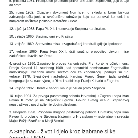
5. prosinca 1951. Premješten je u kućni pritvor u krašićki župni dvor, gdje ostaje
do smrti.
25. rujna 1952. Objavljen dokument Non licet, u skladu s kojim biskupi
zabranjuju učlanjenje u svećeničko udruženje koje su osnovali komunisti s
namjerom uništenja jedinstva Katoličke Crkve.
12. siječnja 1953. Papa Pio XII. imenovao je Stepinca kardinalom.
10. veljače 1960. Stepinac umire u Krašiću.
13. veljače 1960. Sprovodna misa u zagrebačkoj katedrali, gdje je i pokopan.
17. veljače 1960. Papa Ivan XXIII. drži snažnu propovijed tijekom mise
zadušnice u bazilici sv. Petra.
4. prosinca 1980. Započeo je proces kanonizacije. Prvi korak je učinio mons.
Franjo Kuharić 14. studenog 1969., tad apostolski administrator Zagrebačke
nadbiskupije. Posebnu molbu svetom ocu za kanonizaciju podnijeli su 17.
veljače 1979. Stepinčevi nasljednici: kardinal Franjo Šeper, tada prefekt
Kongregacije za nauk vjere, u Rimu i nadbiskup Franjo Kuharić u Zagrebu.
14. veljače 1992. Hrvatski sabor ukinuo je osudu protiv Stepinca.
10. rujna 1994. Za prvoga pastoralnog pohoda Hrvatskoj u Zagrebu papa Ivan
Pavao II. molio je na Stepinčevu grobu. Govor svetog oca o Stepinčevoj
neustrašivosti pozdravljen je dugim pljeskom.
3. listopada 1998. Prigodom drugoga pastoralnog pohoda Hrvatskoj papa Ivan
Pavao II. proglasio je Stepinca blaženim u Hrvatskom --nacionalnom svetištu
Majke Božje Bistričke u Mariji Bistrici.
A Stepinac - život i djelo kroz izabrane slike
(priredio HKM)