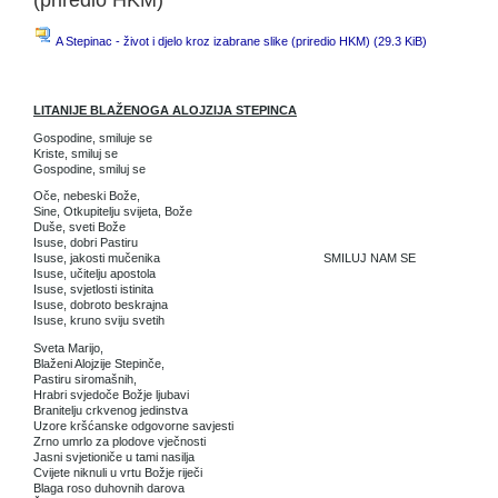
A Stepinac - život i djelo kroz izabrane slike (priredio HKM)
(29.3 KiB)
LITANIJE BLAŽENOGA ALOJZIJA STEPINCA
Gospodine, smiluje se
Kriste, smiluj se
Gospodine, smiluj se
Oče, nebeski Bože,
Sine, Otkupitelju svijeta, Bože
Duše, sveti Bože
Isuse, dobri Pastiru
Isuse, jakosti mučenika SMILUJ NAM SE
Isuse, učitelju apostola
Isuse, svjetlosti istinita
Isuse, dobroto beskrajna
Isuse, kruno sviju svetih
Sveta Marijo,
Blaženi Alojzije Stepinče,
Pastiru siromašnih,
Hrabri svjedoče Božje ljubavi
Branitelju crkvenog jedinstva
Uzore kršćanske odgovorne savjesti
Zrno umrlo za plodove vječnosti
Jasni svjetioniče u tami nasilja
Cvijete niknuli u vrtu Božje riječi
Blaga roso duhovnih darova