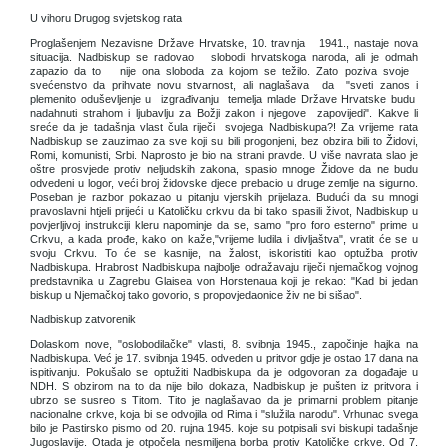
U vihoru Drugog svjetskog rata
Proglašenjem Nezavisne Države Hrvatske, 10. travnja 1941., nastaje nova
situacija. Nadbiskup se radovao slobodi hrvatskoga naroda, ali je odmah
zapazio da to nije ona sloboda za kojom se težilo. Zato poziva svoje
svećenstvo da prihvate novu stvarnost, ali naglašava da "sveti zanos i
plemenito oduševljenje u izgrađivanju temelja mlade Države Hrvatske budu
nadahnuti strahom i ljubavlju za Božji zakon i njegove zapovijedi". Kakve li
sreće da je tadašnja vlast čula riječi svojega Nadbiskupa?! Za vrijeme rata
Nadbiskup se zauzimao za sve koji su bili progonjeni, bez obzira bili to Židovi,
Romi, komunisti, Srbi. Naprosto je bio na strani pravde. U više navrata slao je
oštre prosvjede protiv neljudskih zakona, spasio mnoge Židove da ne budu
odvedeni u logor, veći broj židovske djece prebacio u druge zemlje na sigurno.
Poseban je razbor pokazao u pitanju vjerskih prijelaza. Budući da su mnogi
pravoslavni htjeli prijeći u Katoličku crkvu da bi tako spasili život, Nadbiskup u
povjerljivoj instrukciji kleru napominje da se, samo "pro foro esterno" prime u
Crkvu, a kada prođe, kako on kaže,"vrijeme ludila i divljaštva", vratit će se u
svoju Crkvu. To će se kasnije, na žalost, iskoristiti kao optužba protiv
Nadbiskupa. Hrabrost Nadbiskupa najbolje odražavaju riječi njemačkog vojnog
predstavnika u Zagrebu Glaisea von Horstenaua koji je rekao: "Kad bi jedan
biskup u Njemačkoj tako govorio, s propovjedaonice živ ne bi sišao".
Nadbiskup zatvorenik
Dolaskom nove, "oslobodilačke" vlasti, 8. svibnja 1945., započinje hajka na
Nadbiskupa. Već je 17. svibnja 1945. odveden u pritvor gdje je ostao 17 dana na
ispitivanju. Pokušalo se optužiti Nadbiskupa da je odgovoran za događaje u
NDH. S obzirom na to da nije bilo dokaza, Nadbiskup je pušten iz pritvora i
ubrzo se susreo s Titom. Tito je naglašavao da je primarni problem pitanje
nacionalne crkve, koja bi se odvojila od Rima i "služila narodu". Vrhunac svega
bilo je Pastirsko pismo od 20. rujna 1945. koje su potpisali svi biskupi tadašnje
Jugoslavije. Otada je otpočela nesmiljena borba protiv Katoličke crkve. Od 7.