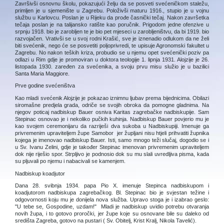
Završivši osnovnu školu, pokazujući želju da se posveti svećeničkom staležu,
primljen je u sjemenište u Zagrebu. Položivši maturu 1916., stupio je u vojnu
službu u Karlovcu. Poslan je u Rijeku da prođe časnički tečaj. Nakon završetka
tečaja poslan je na talijansko ratište kao poručnik. Prigodom jedne ofenzive u
srpnju 1918. bio je zarobljen te je bio pet mjeseci u zarobljeništvu, da bi 1919. bio
razvojačen. Vrativši se u svoj rodni Krašić, sve je iznenadio odlukom da ne želi
biti svećenik, nego će se posvetiti poljoprivredi, te upisuje Agronomski fakultet u
Zagrebu. No nakon teških kriza, probudio se u njemu opet svećenički poziv pa
odlazi u Rim gdje je promoviran u doktora teologije 1. lipnja 1931. Alojzije je 26.
listopada 1930. zaređen za svećenika, a svoju prvu misu služio je u bazilici
Santa Maria Maggiore.
Prve godine svećeništva
Kao mladi svećenik Alojzije je pokazao iznimnu ljubav prema bijednicima. Obilazi
siromašne predjela grada, odriče se svojih obroka da pomogne gladnima. Na
njegov poticaj nadbiskup Bauer osniva Karitas zagrebačke nadbiskupije. Sam
Stepinac osnovao je i nekoliko pučkih kuhinja. Nadbiskup Bauer povjerio mu je
kao svojem ceremonijaru da razriješi dva sukoba u Nadbiskupiji. Imenuje ga
privremenim upraviteljem župe Samobor jer župljani nisu htjeli prihvatiti župnika
kojega je imenovao nadbiskup Bauer. Isti, samo mnogo teži slučaj, dogodio se i
u Sv. Ivanu Zelini, gdje je također Stepinac imenovan privremenim upraviteljem
dok nije riješio spor. Strpljivo je podnosio dok su mu slali uvredljiva pisma, kada
su pljuvali po njemu i nabacivali se kamenjem.
Nadbiskup koadjutor
Dana 28. svibnja 1934. papa Pio X. imenuje Stepinca nadbiskupom i
koadjutorom nadbiskupa zagrebačkog. Bl. Stepinac bio je svjestan težine i
odgovornosti koju mu je donijela nova služba. Upravo stoga je i izabrao geslo:
"U tebe se, Gospodine, uzdam!" Mladi je nadbiskup uvidio potrebu otvaranja
novih župa, i to gotovo proročki, jer župe koje su osnovane bile su daleko od
središta Zagreba, gotovo na pustari ( Sv. Obitelj, Krist Kralj, Nikola Tavelić).