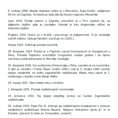
8. svibnja 1898. Alojzije Stepinac rođen je u Brezariću, župa Krašić, udaljenom
50 km od Zagreba. Hrvatska je tada bila dio Austro-Ugarske Monarhije.
Ljeto 1916. Poslije mature u Zagrebu unovačen je u Prvi svjetski rat, na
talijansko bojište, gdje je zarobljen. Kasnije je kao dragovoljac otišao na
Solunsko bojište.
Proljeće 1919. Vraća se u Krašić i posvećuje se poljoprivredi. To je razdoblje
važnih odluka. Upisuje fakultet i zaručuje se (1923.).
Srpanj 1924. Odlučuje postati svećenik.
28. listopada 1924. Poslan je u Papinski zavod Germanicum et Hungaricum u
Rimu. Pohađa Papinsko sveučilište Gregorianu sedam godina i na njemu
završava studij doktoratom iz filozofije i teologije.
26. listopada 1930. Na svetkovinu Krista kralja u Rimu zaređen je za svećenika.
S njim je zaređen i Franjo Šeper (rođen 1905.), koji je 5. ožujka 1960. postao
njegov nasljednik na stolici zagrebačkih nadbiskupa. Mladu misu slavio je 1.
studenoga u bazilici svete Marije Velike.
19. srpnja 1931. Slavi mladu misu u Krašiću.
1. listopada 1931. Postaje nadbiskupski ceremonijar.
24. prosinca 1931. Na njegov prijedlog osniva se Caritas Zagrebačke
nadbiskupije.
28. svibnja 1934. Papa Pio XI. imenuje ga nadbiskupom koadjutorom s pravom
nasljedstva nadbiskupa Antuna Bauera. Njegovo biskupsko geslo je: In te
Domine, speravi! (U tebe se, Gospodine, uzdam!)