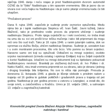
siječnja 1946. danju i noću stajao je pred Nadbiskupskim dvorom automobil
OZNE da bi "štitio" Nadbiskupa u tim opasnim vremenima. Bilo je jasno da se
stvara sve veća hajka na Nadbiskupa i da je samo pitanje vremena kada će biti
uhapšen.
"Prežalosni proces"
Dana 9. rujna 1946. započelo je suđenje protiv osmorice optuženika. Među
njima bio je i tajnik nadbiskupa Stepinca vlč. Ivan Šalić. Javni tužitelj, Jakov
Blažević, tako je prethodno vodio proces da pripremi uhićenje i suđenje
nadbiskupu Stepincu. Protiv njega svjedočili su i neki svećenici, no treba imati
na umu da su svi oni prošli kroz teška mučenja i tako bili pripremani da mogu
reći ono što sud traži. Tako je 18. rujna 1946. u ranim jutarnjim satima, dok se
spremao za službu Božju, uhićen nadbiskup Stepinac. Suđenje je, uostalom kao
i u svim montiranim procesima, išlo vrlo brzo. Vrlo pomno su birani svjedoci.
Naravno samo oni koji su optuživali. Odbačeni su mnogi svjedoci, osobito
srpske nacionalnosti (između ostalog i episkop Emilijan) koji su željeli svjedočiti
u korist Nadbiskupa. Izbačeni su mnogi dokumenti koji su bjelodano pokazivali
Nadbiskupovu nevinost. Branitelji po službenoj dužnosti, dr. Ivo Politeo i dr.
Natko Katičić, nisu imali vremena pripremiti se za obranu, iako je obrana i jednog
i drugog branitelja bila briljantna. No sve to ništa nije pomoglo. Presuda je
donesena 11. listopada 1946. a glasila je: lišenje slobode s prisilnim radom u
trajanju od 16 godina te gubitak političkih i građanskih prava u trajanju od pet
godina. Nadbiskup je pet godina proveo u zatvoru u Lepoglavi, a ostali dio, do
svoje smrti, u zatočeništvu u Krašiću. Umro je 10. veljače 1960., a sahranjen
13. veljače u zagrebačkoj katedrali.
Kronološki pregled života Blaženi Alojzije Viktor Stepinac, zagrebački
nabiskup i kardinal