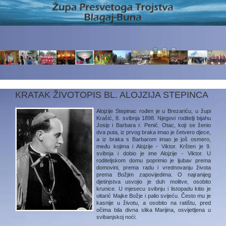
KRATAK ŽIVOTOPIS BL. ALOJZIJA STEPINCA
Alojzije Stepinac
rođen je u Brezariću, u župi
Krašić, 8. svibnja 1898. Njegovi roditelji bijahu
Josip i Barbara r. Penić. Otac, koji se ženio
dva puta, iz prvog braka imao je četvero djece,
a iz braka s Barbarom imao je još osmero,
među kojima i Alojzije - Viktor. Kršten je 9.
svibnja i dobio je ime Alojzije - Viktor. U
roditeljskom domu poprimio je ljubav prema
domovini, prema radu i vrednovanju života
prema Božjim zapovijedima. O najranijeg
djetinjstva usvojio je duh molitve, osobito
krunice. U mjesecu svibnju i listopadu kitio je
oltarić Majke Božje i palio svijeću. Često mu je
kasnije u životu, a osobito na ratištu, pred
očima bila divna slika Marijina, osvijetljena u
svibanjskoj noći.