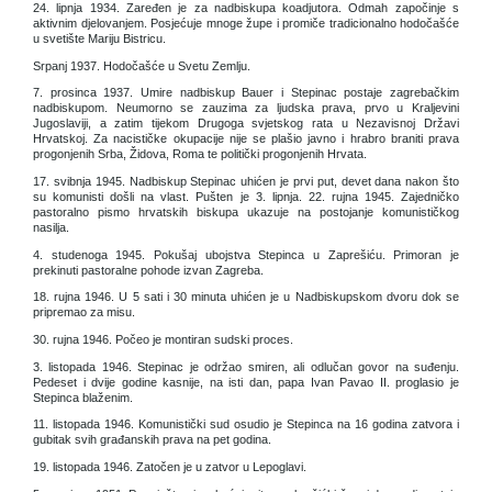
24. lipnja 1934. Zaređen je za nadbiskupa koadjutora. Odmah započinje s
aktivnim djelovanjem. Posjećuje mnoge župe i promiče tradicionalno hodočašće
u svetište Mariju Bistricu.
Srpanj 1937. Hodočašće u Svetu Zemlju.
7. prosinca 1937. Umire nadbiskup Bauer i Stepinac postaje zagrebačkim
nadbiskupom. Neumorno se zauzima za ljudska prava, prvo u Kraljevini
Jugoslaviji, a zatim tijekom Drugoga svjetskog rata u Nezavisnoj Državi
Hrvatskoj. Za nacističke okupacije nije se plašio javno i hrabro braniti prava
progonjenih Srba, Židova, Roma te politički progonjenih Hrvata.
17. svibnja 1945. Nadbiskup Stepinac uhićen je prvi put, devet dana nakon što
su komunisti došli na vlast. Pušten je 3. lipnja. 22. rujna 1945. Zajedničko
pastoralno pismo hrvatskih biskupa ukazuje na postojanje komunističkog
nasilja.
4. studenoga 1945. Pokušaj ubojstva Stepinca u Zaprešiću. Primoran je
prekinuti pastoralne pohode izvan Zagreba.
18. rujna 1946. U 5 sati i 30 minuta uhićen je u Nadbiskupskom dvoru dok se
pripremao za misu.
30. rujna 1946. Počeo je montiran sudski proces.
3. listopada 1946. Stepinac je održao smiren, ali odlučan govor na suđenju.
Pedeset i dvije godine kasnije, na isti dan, papa Ivan Pavao II. proglasio je
Stepinca blaženim.
11. listopada 1946. Komunistički sud osudio je Stepinca na 16 godina zatvora i
gubitak svih građanskih prava na pet godina.
19. listopada 1946. Zatočen je u zatvor u Lepoglavi.