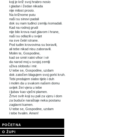
koji je križ svoj hrabro nosio
i gladan i žedan nikada
nije milost prosio.
Na križnome putu
naši su sinovi padali
dok su nam tuđinci zemlju komadali.
Kad na rodnoj grudi
nije bilo krova nad glavom i hrane,
naši su odlazili u svijet
na sve četiri strane.
Pod tuđim krovovima su boravili,
ali tebe nikad nisu zaboravili.
Molim te, Gospodine,
kad se smiri ratni vihor i vir
da narod moj u svojoj zemlji
uživa slobodu i mir.
U tebe se, Gospodine, uzdam
dok zatočen blagujem svoj gorki kruh.
Tebi predajem slabo tijelo i duh
i molim da u svakom našem domu
uvijek živi vjera u tebe
i ljubav kao vječni plamen.
Žrtve svih koji su pali za vjeru i dom
za buduće naraštaje neka postanu
zaglavni kamen.
U tebe se, Gospodine, uzdam
i tebe hvalim. Amen!
POČETNA
O ŽUPI