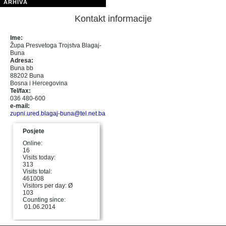
ARHIVA
Kontakt informacije
Ime:
Župa Presvetoga Trojstva Blagaj-
Buna
Adresa:
Buna bb
88202 Buna
Bosna i Hercegovina
Tel/fax:
036 480-600
e-mail:
zupni.ured.blagaj-buna@tel.net.ba
Posjete
Online:
16
Visits today:
313
Visits total:
461008
Visitors per day: Ø
103
Counting since:
01.06.2014