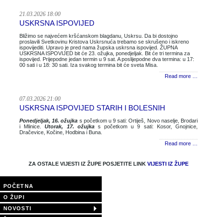
21.03.2026 18:00
USKRSNA ISPOVIJED
Bližimo se najvećem kršćanskom blagdanu, Uskrsu. Da bi dostojno
proslavili Svetkovinu Kristova Uskrsnuća trebamo se skrušeno i iskreno
ispovijediti. Upravo je pred nama župska uskrsna ispovijed. ŽUPNA
USKRSNA ISPOVIJED bit će 23. ožujka, ponedjeljak. Bit će tri termina za
ispovijed. Prijepodne jedan termin u 9 sat. A poslijepodne dva termina: u 17:
00 sati i u 18: 30 sati. Iza svakog termina bit će sveta Misa.
Read more …
07.03.2026 21:00
USKRSNA ISPOVIJED STARIH I BOLESNIH
Ponedjeljak, 16. ožujka
s početkom u 9 sati: Ortiješ, Novo naselje, Brodari
i Mlinice.
Utorak, 17. ožujka
s početkom u 9 sati: Kosor, Gnojnice,
Dračevice, Kočine, Hodbina i Buna.
Read more …
ZA OSTALE VIJESTI IZ ŽUPE POSJETITE LINK
VIJESTI IZ ŽUPE
POČETNA
O ŽUPI
NOVOSTI