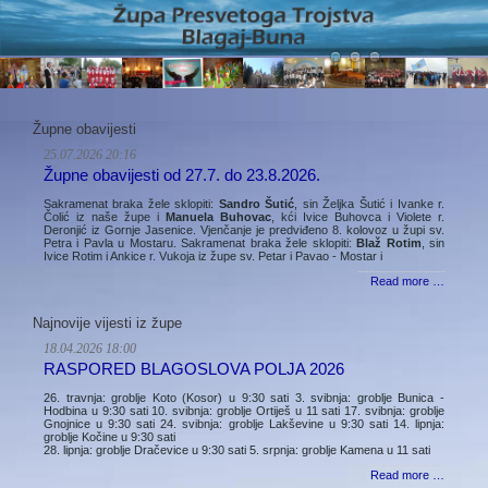
Župne obavijesti
25.07.2026 20:16
Župne obavijesti od 27.7. do 23.8.2026.
Sakramenat braka žele sklopiti:
Sandro Šutić
, sin Željka Šutić i Ivanke r.
Čolić iz naše župe i
Manuela Buhovac
, kći Ivice Buhovca i Violete r.
Deronjić iz Gornje Jasenice. Vjenčanje je predviđeno 8. kolovoz u župi sv.
Petra i Pavla u Mostaru. Sakramenat braka žele sklopiti:
Blaž Rotim
, sin
Ivice Rotim i Ankice r. Vukoja iz župe sv. Petar i Pavao - Mostar i
Read more …
Najnovije vijesti iz župe
18.04.2026 18:00
RASPORED BLAGOSLOVA POLJA 2026
26. travnja: groblje Koto (Kosor) u 9:30 sati 3. svibnja: groblje Bunica -
Hodbina u 9:30 sati 10. svibnja: groblje Ortiješ u 11 sati 17. svibnja: groblje
Gnojnice u 9:30 sati 24. svibnja: groblje Lakševine u 9:30 sati 14. lipnja:
groblje Kočine u 9:30 sati
28. lipnja: groblje Dračevice u 9:30 sati 5. srpnja: groblje Kamena u 11 sati
Read more …