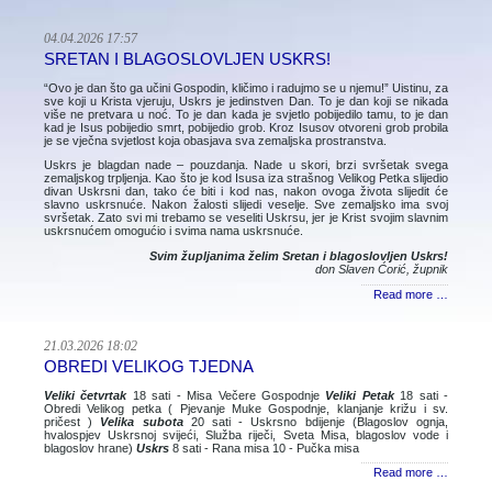
04.04.2026 17:57
SRETAN I BLAGOSLOVLJEN USKRS!
“Ovo je dan što ga učini Gospodin, kličimo i radujmo se u njemu!” Uistinu, za
sve koji u Krista vjeruju, Uskrs je jedinstven Dan. To je dan koji se nikada
više ne pretvara u noć. To je dan kada je svjetlo pobijedilo tamu, to je dan
kad je Isus pobijedio smrt, pobijedio grob. Kroz Isusov otvoreni grob probila
je se vječna svjetlost koja obasjava sva zemaljska prostranstva.
Uskrs je blagdan nade – pouzdanja. Nade u skori, brzi svršetak svega
zemaljskog trpljenja. Kao što je kod Isusa iza strašnog Velikog Petka slijedio
divan Uskrsni dan, tako će biti i kod nas, nakon ovoga života slijedit će
slavno uskrsnuće. Nakon žalosti slijedi veselje. Sve zemaljsko ima svoj
svršetak. Zato svi mi trebamo se veseliti Uskrsu, jer je Krist svojim slavnim
uskrsnućem omogućio i svima nama uskrsnuće.
Svim župljanima želim Sretan i blagoslovljen Uskrs!
don Slaven Ćorić, župnik
Read more …
21.03.2026 18:02
OBREDI VELIKOG TJEDNA
Veliki četvrtak
18 sati - Misa Večere Gospodnje
Veliki Petak
18 sati -
Obredi Velikog petka ( Pjevanje Muke Gospodnje, klanjanje križu i sv.
pričest )
Velika subota
20 sati - Uskrsno bdijenje (Blagoslov ognja,
hvalospjev Uskrsnoj svijeći, Služba riječi, Sveta Misa, blagoslov vode i
blagoslov hrane)
Uskrs
8 sati - Rana misa 10 - Pučka misa
Read more …