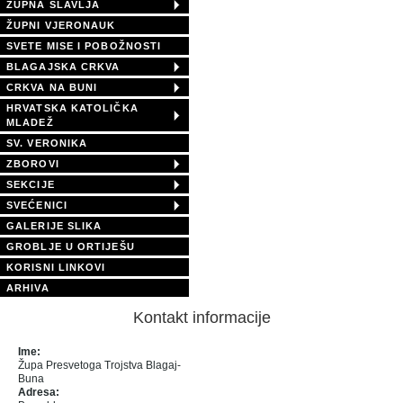
ŽUPNA SLAVLJA
ŽUPNI VJERONAUK
SVETE MISE I POBOŽNOSTI
BLAGAJSKA CRKVA
CRKVA NA BUNI
HRVATSKA KATOLIČKA
MLADEŽ
SV. VERONIKA
ZBOROVI
SEKCIJE
SVEĆENICI
GALERIJE SLIKA
GROBLJE U ORTIJEŠU
KORISNI LINKOVI
ARHIVA
Kontakt informacije
Ime:
Župa Presvetoga Trojstva Blagaj-
Buna
Adresa: