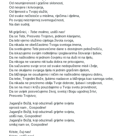
Od neumjerenosti i grješne sklonosti,
Od nevjere i krivovjerja,
Od lijenosti u Tvojoj službi,
Od svake nečistoće u mislima, riječima i djelima,
Po svojoj neizmjernoj svemogućnosti,
Na dan sudnji,
Mi griješnici, -
Tebe molimo, usliši nas!
Da se Tebi, Presveto Trojstvo, jedinom klanjamo,
Da tebi vjerno služimo cijeloga života svoga,
Da nikada ne obeščastimo Tvoga svetoga imena,
Da svetkujemo Tebi posvećene dane s dostojnom pobožnošću,
Da iskazujemo svojim roditeljima i poglavarima štovanje i ljubav,
Da ne naškodimo ni jednom čovjeku ni na duši ni na tijelu,
Da nikoga ne varamo niti tuđa dobra ne prisvajamo,
Da sačuvamo svoje srce od svake nedopuštene misli i želje,
Da ne okaljamo svojega tijela ni jednim grješnim djelom,
Da bližnjega ne osuđujemo i ničim ne naškodimo njegovu dobru,
Da tebe, Trojedini Bože, ljubimo nadasve a bližnjega kao samoga sebe,
Da nikada ne preziremo obilja Tvoje dobrote, ljubavi i strpljivosti,
Da se na muci i križu pouzdajemo u Tvoju svetu providnost,
Da se uvijek posvećujemo živoj, svetoj i Bogu ugodnoj žrtvi,
Presveto Trojstvo;
Jaganjče Božiji, koji oduzimaš grijehe svijeta
oprosti nam , Gospodine!
Jaganjče Božiji, koji oduzimaš grijehe svijeta,
usliši nas, Gospodine!
Jaganjče Božiji, koji oduzimaš grijehe svijeta,
smiluj nam se, Gospodine!
Kriste, čuj nas!