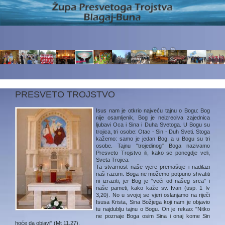
PRESVETO TROJSTVO
Isus nam je otkrio najveću tajnu o Bogu: Bog
nije osamljenik, Bog je neizreciva zajednica
ljubavi Oca i Sina i Duha Svetoga. U Bogu su
trojica, tri osobe: Otac - Sin - Duh Sveti. Stoga
kažemo: samo je jedan Bog, a u Bogu su tri
osobe. Tajnu "trojedinog" Boga nazivamo
Presveto Trojstvo ili, kako se ponegdje veli,
Sveta Trojica.
Ta stvarnost naše vjere premašuje i nadilazi
naš razum. Boga ne možemo potpuno shvatiti
ni izraziti, jer Bog je "veći od našeg srca" i
naše pameti, kako kaže sv. Ivan (usp. 1 Iv
3,20). No u svojoj se vjeri oslanjamo na riječi
Isusa Krista, Sina Božjega koji nam je objavio
tu najdublju tajnu o Bogu. On je rekao: "Nitko
ne poznaje Boga osim Sina i onaj kome Sin
hoće da objavi" (Mt 11,27).