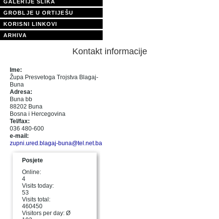
GALERIJE SLIKA
GROBLJE U ORTIJEŠU
KORISNI LINKOVI
ARHIVA
Kontakt informacije
Ime:
Župa Presvetoga Trojstva Blagaj-
Buna
Adresa:
Buna bb
88202 Buna
Bosna i Hercegovina
Tel/fax:
036 480-600
e-mail:
zupni.ured.blagaj-buna@tel.net.ba
Posjete
Online:
4
Visits today:
53
Visits total:
460450
Visitors per day: Ø