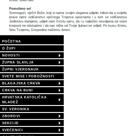
Kriste, usliši nas!
Pomolimo se!
Svemogući, vječni Bože, koji si nama svojim slugama udijelio milost da u svijetlu
prave vjere veličanstvo vječnoga Trojstva spoznamo i u tom se veličanstvu
Jedinstvu klanjamo, udijeli nam čvrstu vjeru, da i u najtežim nevoljama od stare
kreposti ne odstupimo i da nas ništa od Tvoje ljubavi ne odijeli. Po Isusu Kristu,
Sinu Tvojemu, Gospodinu našemu. Amen.
POČETNA
O ŽUPI
NOVOSTI
ŽUPNA SLAVLJA
ŽUPNI VJERONAUK
SVETE MISE I POBOŽNOSTI
BLAGAJSKA CRKVA
CRKVA NA BUNI
HRVATSKA KATOLIČKA
MLADEŽ
SV. VERONIKA
ZBOROVI
SEKCIJE
SVEĆENICI