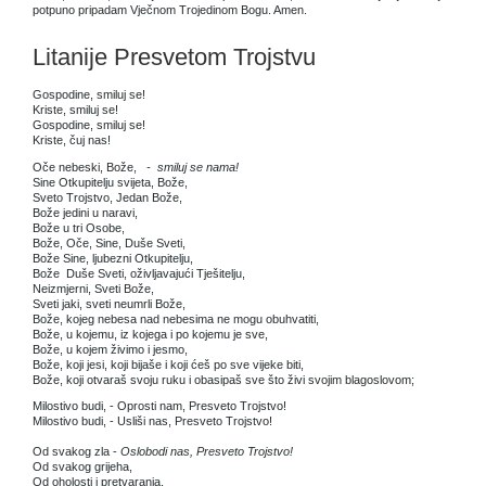
potpuno pripadam Vječnom Trojedinom Bogu. Amen.
Litanije Presvetom Trojstvu
Gospodine, smiluj se!
Kriste, smiluj se!
Gospodine, smiluj se!
Kriste, čuj nas!
Oče nebeski, Bože,
- smiluj se nama!
Sine Otkupitelju svijeta, Bože,
Sveto Trojstvo, Jedan Bože,
Bože jedini u naravi,
Bože u tri Osobe,
Bože, Oče, Sine, Duše Sveti,
Bože Sine, ljubezni Otkupitelju,
Bože Duše Sveti, oživljavajući Tješitelju,
Neizmjerni, Sveti Bože,
Sveti jaki, sveti neumrli Bože,
Bože, kojeg nebesa nad nebesima ne mogu obuhvatiti,
Bože, u kojemu, iz kojega i po kojemu je sve,
Bože, u kojem živimo i jesmo,
Bože, koji jesi, koji bijaše i koji ćeš po sve vijeke biti,
Bože, koji otvaraš svoju ruku i obasipaš sve što živi svojim blagoslovom;
Milostivo budi, - Oprosti nam, Presveto Trojstvo!
Milostivo budi, - Usliši nas, Presveto Trojstvo!
Od svakog zla -
Oslobodi nas, Presveto Trojstvo!
Od svakog grijeha,
Od oholosti i pretvaranja,