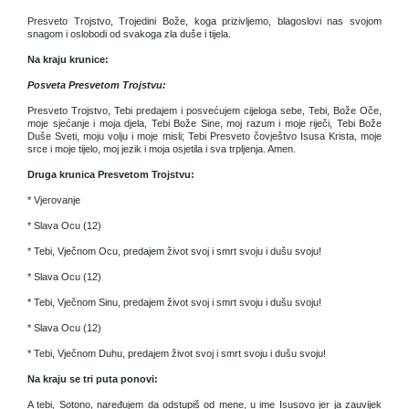
Presveto Trojstvo, Trojedini Bože, koga prizivljemo, blagoslovi nas svojom
snagom i oslobodi od svakoga zla duše i tijela.
Na kraju krunice:
Posveta Presvetom Trojstvu:
Presveto Trojstvo, Tebi predajem i posvećujem cijeloga sebe, Tebi, Bože Oče,
moje sjećanje i moja djela, Tebi Bože Sine, moj razum i moje riječi, Tebi Bože
Duše Sveti, moju volju i moje misli; Tebi Presveto čovještvo Isusa Krista, moje
srce i moje tijelo, moj jezik i moja osjetila i sva trpljenja. Amen.
Druga krunica Presvetom Trojstvu:
* Vjerovanje
* Slava Ocu (12)
* Tebi, Vječnom Ocu, predajem život svoj i smrt svoju i dušu svoju!
* Slava Ocu (12)
* Tebi, Vječnom Sinu, predajem život svoj i smrt svoju i dušu svoju!
* Slava Ocu (12)
* Tebi, Vječnom Duhu, predajem život svoj i smrt svoju i dušu svoju!
Na kraju se tri puta ponovi:
A tebi, Sotono, naređujem da odstupiš od mene, u ime Isusovo jer ja zauvijek