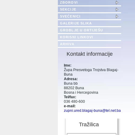
ZBOROVI
SEKCIJE
SVEĆENICI
GALERIJE SLIKA
GROBLJE U ORTIJEŠU
KORISNI LINKOVI
ARHIVA
Kontakt informacije
Ime:
Župa Presvetoga Trojstva Blagaj-
Buna
Adresa:
Buna bb
88202 Buna
Bosna i Hercegovina
Tel/fax:
036 480-600
e-mail:
zupni.ured.blagaj-buna@tel.net.ba
Tražilica