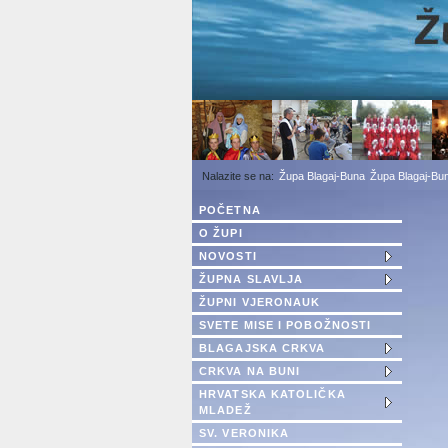
1
2
3
Župa Blagaj-Buna
Župa Blagaj-Bun
POČETNA
O ŽUPI
NOVOSTI
ŽUPNA SLAVLJA
ŽUPNI VJERONAUK
SVETE MISE I POBOŽNOSTI
BLAGAJSKA CRKVA
CRKVA NA BUNI
HRVATSKA KATOLIČKA
MLADEŽ
SV. VERONIKA