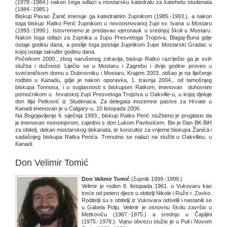
(1978.-1984.) nakon čega odlazi u mostarsku katedralu za katehetu studenata
(1984.-1985.)
Biskup Pavao Žanić imenuje ga katedralnim župnikom (1985.-1993.), a nakon
toga biskup Ratko Perić župnikom u novoosnovanoj župi sv. Ivana u Mostaru
(1993.-1999.). Istovremeno je predavao vjeronauk u srednjoj školi u Mostaru.
Nakon toga odlazi za župnika u župu Presvetoga Trojstva, Blagaj-Buna gdje
ostaje godinu dana, a poslije toga postaje župnikom župe Mostarski Gradac u
kojoj ostaje također godinu dana.
Početkom 2000., zbog narušenog zdravlja, biskup Ratko razriješio ga je svih
služba i dužnosti. Liječio se u Mostaru i Zagrebu i dvije godine proveo u
svećeničkom domu u Dubrovniku i Mostaru. Krajem 2003. otišao je na liječenje
rodbini u Kanadu, gdje je nakon oporavka, 1. travnja 2004., od tamošnjeg
biskupa Tonnosa, i u suglasnosti s biskupom Ratkom, imenovan duhovnim
pomoćnikom u hrvatskoj župi Presvetoga Trojstva u Oakville-u, u kojoj djeluje
don Ilija Petković iz Studenaca. Za delegata inozemne pastve za Hrvate u
Kanadi imenovan je u Calgary-u, 10 listopada 2006.
Na Bogojavljenje 6. siječnja 1993., biskup Ratko Perić službeno je proglasio da
je imenovan monsinjorom, zajedno s don Lukom Pavlovićem. Bio je član BK BiH
za obitelj, dekan mostarskog dekanata, te konzultor za vrijeme biskupa Žanića i
sadašnjeg biskupa Ratka Perića. Trenutno se nalazi na službi u Oakvilleu, u
Kanadi.
Don Velimir Tomić
Don Velimir Tomić
(župnik 1999.-1999.)
Velimir je rođen 8. listopada 1961. u Vukovaru kao
treće od petero djece u obitelji Nikole i Ruže r. Zovko.
Roditelji su s obitelji iz Vukovara odselili i nastanili se
u Gabela Polju. Velimir je osnovnu školu završio u
Metkoviću (1967.-1975.) a srednju u Čapljini
(1975.-1978.). Vojnu obvezu služio je u Puli i Novom