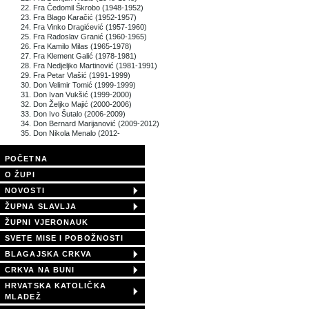
22. Fra Čedomil Škrobo (1948-1952)
23. Fra Blago Karačić (1952-1957)
24. Fra Vinko Dragićević (1957-1960)
25. Fra Radoslav Granić (1960-1965)
26. Fra Kamilo Milas (1965-1978)
27. Fra Klement Galić (1978-1981)
28. Fra Nedjeljko Martinović (1981-1991)
29. Fra Petar Vlašić (1991-1999)
30. Don Velimir Tomić (1999-1999)
31. Don Ivan Vukšić (1999-2000)
32. Don Željko Majić (2000-2006)
33. Don Ivo Šutalo (2006-2009)
34. Don Bernard Marijanović (2009-2012)
35. Don Nikola Menalo (2012-
POČETNA
O ŽUPI
NOVOSTI
ŽUPNA SLAVLJA
ŽUPNI VJERONAUK
SVETE MISE I POBOŽNOSTI
BLAGAJSKA CRKVA
CRKVA NA BUNI
HRVATSKA KATOLIČKA
MLADEŽ