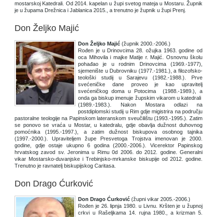
mostarskoj Katedrali. Od 2014. kapelan u župi svetog mateja u Mostaru. Župnik
je u župama Drežnica i Jablanica 2015., a trenutno je župnik u župi Prenj.
Don Željko Majić
Don Željko Majić
(župnik 2000.-2006.)
Rođen je u Drinovcima 28. ožujka 1963. godine od
oca Mihovila i majke Matije r. Majić. Osnovnu školu
pohađao je u rodnim Drinovcima (1969.-1977),
sjemenište u Dubrovniku (1977.-1981.), a filozofsko-
teološki studij u Sarajevu (1982.-1988.). Prve
svećeničke dane proveo je kao upravitelj
svećeničkog doma u Potocima (1988.-1989.), a
onda ga biskup imenuje župskim vikarom u katedrali
(1989.-1983.). Nakon Mostara odlazi na
postdiplomski studij u Rim gdje migistrira na području
pastoralne teologije na Papinskom lateranskom sveučilištu (1993.-1995.). Zatim
se ponovo se vraća u Mostar, u katedralu, gdje obavlja dužnost duhovnog
pomoćnika (1995.-1997.), a zatim dužnost biskupova osobnog tajnika
(1997.-2000.). Upraviteljem župe Presvetoga Trojstva imenovan je 2000.
godine, gdje ostaje ukupno 6 godina (2000.-2006.). Vicerektor Papinskog
hrvatskog zavod sv. Jeronima u Rimu 0d 2006. do 2012. godine. Generalni
vikar Mostarsko-duvanjske i Trebinjsko-mrkanske biskupije od 2012. godine.
Trenutno je ravnatelj biskupijskog Caritasa.
Don Drago Ćurković
Don Drago Ćurković
(župni vikar 2005.-2006.)
Rođen je 26. lipnja 1980. u Livnu. Kršten je u župnoj
crkvi u Rašeljkama 14. rujna 1980., a krizman 5.