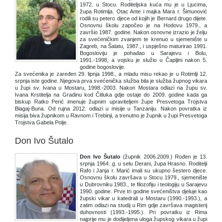
1972. u Stocu. Roditeljska kuća mu je u Ljucima,
župa Rotimlja. Otac Ante i majka Mara r. Šimunović
rodili su petero djece od kojih je Bernard drugo dijete.
Osnovnu školu započeo je na Hodovu 1979., a
završio 1987. godine. Nakon osnovne izrazio je želju
za svećeničkim zvanjem te krenuo u sjemenište u
Zagreb, na Šalatu, 1987., i uspješno maturirao 1991.
Bogosloviju je pohađao u Sarajevu i Bolu,
1991.-1998, a vojsku je služio u Čapljini nakon 5.
godine bogoslovije.
Za svećenika je zaređen 29. lipnja 1998., a mladu misu rekao je u Rotimlji 12.
srpnja iste godine. Njegova prva svećenička služba bila je služba župnog vikara
u župi sv. Ivana u Mostaru, 1998.-2003. Nakon Mostara odlazi na župu sv.
Ivana Krstitelja na Gradinu kod Čitluka gdje ostaje do 2009. godine kada ga
biskup Ratko Perić imenuje župnim upraviteljem župe Presvetoga Trojstva
Blagaj-Buna. Od rujna 2012. odlazi u misije u Tanzaniju. Nakon povratka iz
misija biva župnikom u Ravnom i Trebinji, a trenutno je župnik u župi Presvetoga
Trojstva Gabela Polje.
Don Ivo Šutalo
Don Ivo Šutalo
(župnik 2006.2009.) Rođen je 13.
srpnja 1964. g. u selu Derani, župa Hrasno. Roditelji
Rafo i Janja r. Marić imali su ukupno šestero djece.
Osnovnu školu završava u Stocu 1979., sjemenište
u Dubrovniku 1983., te filozofiju i teologiju u Sarajevu
1990. godine. Prve tri godine svećeništva djeluje kao
župski vikar u katedrali u Mostaru (1990.-1993.), a
zatim odlazi na studij u Rim gdje završava magisterij
duhovnosti (1993.-1995.). Pri povratku iz Rima
najprije mu je dodijeljena uloga župskog vikara u župi