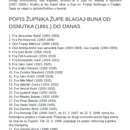
svoga svećeništva, kao kapelan, proveo je u župi sv. Mateja u Mostaru
(2007.-2008.). Kratko je bio župni vikar u župi sv. Franje Asiškoga u Čapljini.
Sada se nalazi u dušobrižništvu u Austriji.
POPIS ŽUPNIKA ŽUPE BLAGAJ-BUNA OD
OSNUTKA (1891.) DO DANAS
1. Fra Venceslav Bašić (1891-1893)
2. Fra Pio Knezović (1893-1899)
3. Don Franjo Miličević (1899-1903)
4. Don Andrija Ančić kao upravitelj župe (1903-1904), kao župnik (1904-1905)
5. Fra Ivan Božić (1905-1919)
6. Fra Ćiril Ivanković (1919-1919)
7. Fra Konstantin Jukić (1919-1921)
8. Fra Jako Jukić (1921-1925)
9. Fra Gojko Penavić (1925-1928)
10. Fra Zvonko Mandurić (1928-1928)
11. Fra Jako Križić (1928-1929)
12. Fra Mile Miloš (1929-1931)
13. Fra Valenitn Zovko (1931-1932)
14. Fra Vencel Kosir (1932-1932)
15. Fra Ljudevit Vego (1932-1933)
16. Fra Mladen Bubalo (1933-1938)
17. Fra Petar Bakula (1938-1939)
18. Fra Vlado Vlašić (1939-1945)
19. Fra Darinko Brkić (1945-1945)
20. Fra Honorije Čilić (1945-1947), od 13. 1. 1947. do 22. 5. 1948. nema fra
Honorijeva potpisa u maticama. Potpisuju se drugi svećenici pored čijeg imena
ne stoji da su župnici. Tek 22. 5. 1948. pojavljuje se potpis redovnog župnika
(fra Damjana)
21. Fra Damjan Rozić (1948-1948)