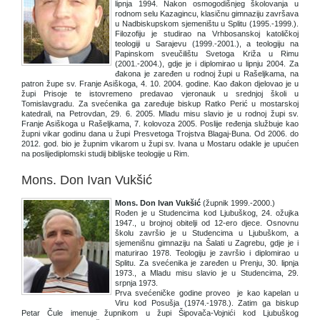
lipnja 1994. Nakon osmogodišnjeg školovanja u
rodnom selu Kazagincu, klasičnu gimnaziju završava
u Nadbiskupskom sjemeništu u Splitu (1995.-1999.).
Filozofiju je studirao na Vrhbosanskoj katoličkoj
teologiji u Sarajevu (1999.-2001.), a teologiju na
Papinskom sveučilištu Svetoga Križa u Rimu
(2001.-2004.), gdje je i diplomirao u lipnju 2004. Za
đakona je zaređen u rodnoj župi u Rašeljkama, na
patron župe sv. Franje Asiškoga, 4. 10. 2004. godine. Kao đakon djelovao je u
župi Prisoje te istovremeno predavao vjeronauk u srednjoj školi u
Tomislavgradu. Za svećenika ga zaređuje biskup Ratko Perić u mostarskoj
katedrali, na Petrovdan, 29. 6. 2005. Mladu misu slavio je u rodnoj župi sv.
Franje Asiškoga u Rašeljkama, 7. kolovoza 2005. Poslije ređenja službuje kao
župni vikar godinu dana u župi Presvetoga Trojstva Blagaj-Buna. Od 2006. do
2012. god. bio je župnim vikarom u župi sv. Ivana u Mostaru odakle je upućen
na poslijediplomski studij biblijske teologije u Rim.
Mons. Don Ivan Vukšić
Mons. Don Ivan Vukšić
(župnik 1999.-2000.)
Rođen je u Studencima kod Ljubuškog, 24. ožujka
1947., u brojnoj obitelji od 12-ero djece. Osnovnu
školu završio je u Studencima u Ljubuškom, a
sjemenišnu gimnaziju na Šalati u Zagrebu, gdje je i
maturirao 1978. Teologiju je završio i diplomirao u
Splitu. Za svećenika je zaređen u Prenju, 30. lipnja
1973., a Mladu misu slavio je u Studencima, 29.
srpnja 1973.
Prva svećeničke godine proveo je kao kapelan u
Viru kod Posušja (1974.-1978.). Zatim ga biskup
Petar Čule imenuje župnikom u župi Šipovača-Vojnići kod Ljubuškog