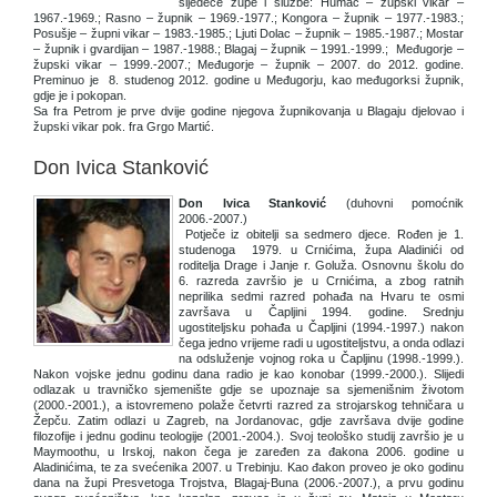
sljedeće župe i službe: Humac – župski vikar –
1967.-1969.; Rasno – župnik – 1969.-1977.; Kongora – župnik – 1977.-1983.;
Posušje – župni vikar – 1983.-1985.; Ljuti Dolac – župnik – 1985.-1987.; Mostar
– župnik i gvardijan – 1987.-1988.; Blagaj – župnik – 1991.-1999.; Međugorje –
župski vikar – 1999.-2007.; Međugorje – župnik – 2007. do 2012. godine.
Preminuo je 8. studenog 2012. godine u Međugorju, kao međugorksi župnik,
gdje je i pokopan.
Sa fra Petrom je prve dvije godine njegova župnikovanja u Blagaju djelovao i
župski vikar pok. fra Grgo Martić.
Don Ivica Stanković
Don Ivica Stanković
(duhovni pomoćnik
2006.-2007.)
Potječe iz obitelji sa sedmero djece. Rođen je 1.
studenoga 1979. u Crnićima, župa Aladinići od
roditelja Drage i Janje r. Goluža. Osnovnu školu do
6. razreda završio je u Crnićima, a zbog ratnih
neprilika sedmi razred pohađa na Hvaru te osmi
završava u Čapljini 1994. godine. Srednju
ugostiteljsku pohađa u Čapljini (1994.-1997.) nakon
čega jedno vrijeme radi u ugostiteljstvu, a onda odlazi
na odsluženje vojnog roka u Čapljinu (1998.-1999.).
Nakon vojske jednu godinu dana radio je kao konobar (1999.-2000.). Slijedi
odlazak u travničko sjemenište gdje se upoznaje sa sjemenišnim životom
(2000.-2001.), a istovremeno polaže četvrti razred za strojarskog tehničara u
Žepču. Zatim odlazi u Zagreb, na Jordanovac, gdje završava dvije godine
filozofije i jednu godinu teologije (2001.-2004.). Svoj teološko studij završio je u
Maymoothu, u Irskoj, nakon čega je zaređen za đakona 2006. godine u
Aladinićima, te za svećenika 2007. u Trebinju. Kao đakon proveo je oko godinu
dana na župi Presvetoga Trojstva, Blagaj-Buna (2006.-2007.), a prvu godinu