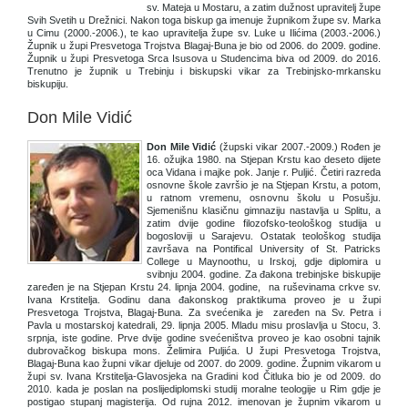
sv. Mateja u Mostaru, a zatim dužnost upravitelj župe
Svih Svetih u Drežnici. Nakon toga biskup ga imenuje župnikom župe sv. Marka
u Cimu (2000.-2006.), te kao upravitelja župe sv. Luke u Ilićima (2003.-2006.)
Župnik u župi Presvetoga Trojstva Blagaj-Buna je bio od 2006. do 2009. godine.
Župnik u župi Presvetoga Srca Isusova u Studencima biva od 2009. do 2016.
Trenutno je župnik u Trebinju i biskupski vikar za Trebinjsko-mrkansku
biskupiju.
Don Mile Vidić
Don Mile Vidić
(župski vikar 2007.-2009.) Rođen je
16. ožujka 1980. na Stjepan Krstu kao deseto dijete
oca Vidana i majke pok. Janje r. Puljić. Četiri razreda
osnovne škole završio je na Stjepan Krstu, a potom,
u ratnom vremenu, osnovnu školu u Posušju.
Sjemenišnu klasičnu gimnaziju nastavlja u Splitu, a
zatim dvije godine filozofsko-teološkog studija u
bogosloviji u Sarajevu. Ostatak teološkog studija
završava na Pontifical University of St. Patricks
College u Maynoothu, u Irskoj, gdje diplomira u
svibnju 2004. godine. Za đakona trebinjske biskupije
zaređen je na Stjepan Krstu 24. lipnja 2004. godine, na ruševinama crkve sv.
Ivana Krstitelja. Godinu dana đakonskog praktikuma proveo je u župi
Presvetoga Trojstva, Blagaj-Buna. Za svećenika je zaređen na Sv. Petra i
Pavla u mostarskoj katedrali, 29. lipnja 2005. Mladu misu proslavlja u Stocu, 3.
srpnja, iste godine. Prve dvije godine svećeništva proveo je kao osobni tajnik
dubrovačkog biskupa mons. Želimira Puljića. U župi Presvetoga Trojstva,
Blagaj-Buna kao župni vikar djeluje od 2007. do 2009. godine. Župnim vikarom u
župi sv. Ivana Krstitelja-Glavosjeka na Gradini kod Čitluka bio je od 2009. do
2010. kada je poslan na poslijediplomski studij moralne teologije u Rim gdje je
postigao stupanj magisterija. Od rujna 2012. imenovan je župnim vikarom u