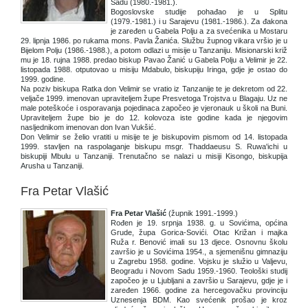
Sadu (1980.-1981.).
Bogoslovske studije pohađao je u Splitu
(1979.-1981.) i u Sarajevu (1981.-1986.). Za đakona
je zaređen u Gabela Polju a za svećenika u Mostaru
29. lipnja 1986. po rukama mons. Pavla Žanića. Službu župnog vikara vršio je u
Bijelom Polju (1986.-1988.), a potom odlazi u misije u Tanzaniju. Misionarski križ
mu je 18. rujna 1988. predao biskup Pavao Žanić u Gabela Polju a Velimir je 22.
listopada 1988. otputovao u misiju Mdabulo, biskupiju Iringa, gdje je ostao do
1999. godine.
Na poziv biskupa Ratka don Velimir se vratio iz Tanzanije te je dekretom od 22.
veljače 1999. imenovan upraviteljem župe Presvetoga Trojstva u Blagaju. Uz ne
male poteškoće i osporavanja pojedinaca započeo je vjeronauk u školi na Buni.
Upraviteljem župe bio je do 12. kolovoza iste godine kada je njegovim
nasljednikom imenovan don Ivan Vukšić.
Don Velimir se želio vratiti u misije te je biskupovim pismom od 14. listopada
1999. stavljen na raspolaganje biskupu msgr. Thaddaeusu S. Ruwa'ichi u
biskupiji Mbulu u Tanzaniji. Trenutačno se nalazi u misiji Kisongo, biskupija
Arusha u Tanzaniji.
Fra Petar Vlašić
Fra Petar Vlašić
(župnik 1991.-1999.)
Rođen je 19. srpnja 1938. g. u Sovićima, općina
Grude, župa Gorica-Sovići. Otac Križan i majka
Ruža r. Benović imali su 13 djece. Osnovnu školu
završio je u Sovićima 1954., a sjemenišnu gimnaziju
u Zagrebu 1958. godine. Vojsku je služio u Valjevu,
Beogradu i Novom Sadu 1959.-1960. Teološki studij
započeo je u Ljubljani a završio u Sarajevu, gdje je i
zaređen 1966. godine za hercegovačku provinciju
Uznesenja BDM. Kao svećenik prošao je kroz