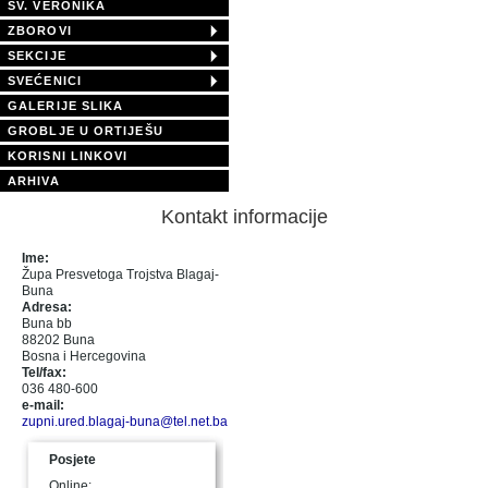
SV. VERONIKA
ZBOROVI
SEKCIJE
SVEĆENICI
GALERIJE SLIKA
GROBLJE U ORTIJEŠU
KORISNI LINKOVI
ARHIVA
Kontakt informacije
Ime:
Župa Presvetoga Trojstva Blagaj-
Buna
Adresa:
Buna bb
88202 Buna
Bosna i Hercegovina
Tel/fax:
036 480-600
e-mail:
zupni.ured.blagaj-buna@tel.net.ba
Posjete
Online: