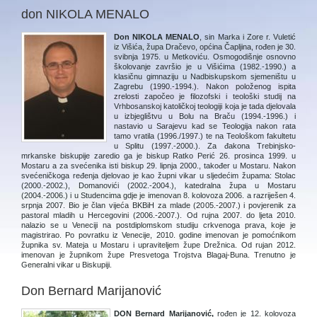
don NIKOLA MENALO
Don NIKOLA MENALO
, sin Marka i Zore r. Vuletić
iz Višića, župa Dračevo, općina Čapljina, rođen je 30.
svibnja 1975. u Metkoviću. Osmogodišnje osnovno
školovanje završio je u Višićima (1982.-1990.) a
klasičnu gimnaziju u Nadbiskupskom sjemeništu u
Zagrebu (1990.-1994.). Nakon položenog ispita
zrelosti započeo je filozofski i teološki studij na
Vrhbosanskoj katoličkoj teologiji koja je tada djelovala
u izbjeglištvu u Bolu na Braču (1994.-1996.) i
nastavio u Sarajevu kad se Teologija nakon rata
tamo vratila (1996./1997.) te na Teološkom fakultetu
u Splitu (1997.-2000.). Za đakona Trebinjsko-
mrkanske biskupije zaredio ga je biskup Ratko Perić 26. prosinca 1999. u
Mostaru a za svećenika isti biskup 29. lipnja 2000., također u Mostaru. Nakon
svećeničkoga ređenja djelovao je kao župni vikar u sljedećim župama: Stolac
(2000.-2002.), Domanovići (2002.-2004.), katedralna župa u Mostaru
(2004.-2006.) i u Studencima gdje je imenovan 8. kolovoza 2006. a razriješen 4.
srpnja 2007. Bio je član vijeća BKBiH za mlade (2005.-2007.) i povjerenik za
pastoral mladih u Hercegovini (2006.-2007.). Od rujna 2007. do ljeta 2010.
nalazio se u Veneciji na postdiplomskom studiju crkvenoga prava, koje je
magistrirao. Po povratku iz Venecije, 2010. godine imenovan je pomoćnikom
župnika sv. Mateja u Mostaru i upraviteljem župe Drežnica. Od rujan 2012.
imenovan je župnikom župe Presvetoga Trojstva Blagaj-Buna. Trenutno je
Generalni vikar u Biskupiji.
Don Bernard Marijanović
DON Bernard Marijanović,
rođen je 12. kolovoza