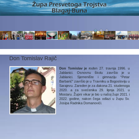
Don Tomislav Rajič
Don Tomislav je r
ođen 27. travnja 1996. u
Jablanici. Osnovnu školu završio je u
Jablanici. Sjemenište i gimnaziju “Petar
Barbarić” završio je u Travniku a Bogosloviju u
Sarajevu. Zaređen je za đakona 21. studenoga
2020. a za svećenika 29. lipnja 2021. u
Mostaru. Župni vikar je bio u našoj župi 2021. i
2022. godine, nakon čega odlazi u župu Sv.
Josipa Radnika Domanovići.