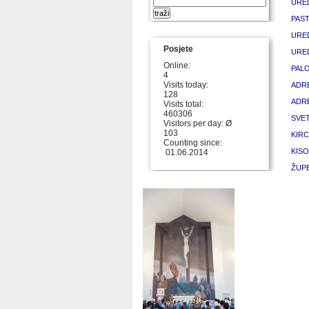
URE
PAS
URED
Posjete
URED
Online:
PALO
4
Visits today:
ADR
128
ADR
Visits total:
460306
SVET
Visitors per day: Ø
103
KIRC
Counting since:
KISO
01.06.2014
ŽUPE