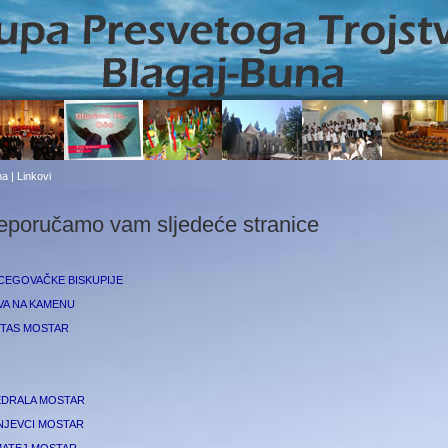
a | Linkovi
eporučamo vam sljedeće stranice
CEGOVAČKE BISKUPIJE
VA NA KAMENU
ITAS MOSTAR
EDRALA MOSTAR
NJEVCI MOSTAR