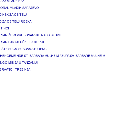
D ZA MLADE HBK
TORAL MLADIH SARAJEVO
 HBK ZA OBITELJ
 ZA OBITELJ RIJEKA
TINCI
ESAR ŽUPA VRHBOSANSKE NADBISKUPIJE
ESAR BANJALUČKE BISKUPIJE
IŠTE SRCA ISUSOVA STUDENCI
HENGEMEINDE ST. BARBARA MULHEIM / ŽUPA SV. BARBARE MULHEIM
NGO MISIJA U TANZANIJI
 RAVNO I TREBINJA