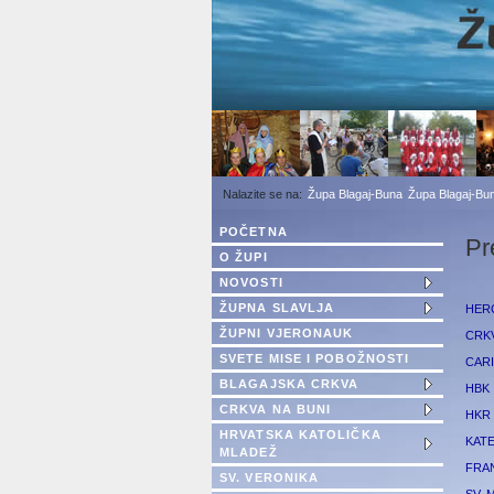
1
2
3
Župa Blagaj-Buna
Župa Blagaj-Bun
POČETNA
Pr
O ŽUPI
NOVOSTI
ŽUPNA SLAVLJA
HER
ŽUPNI VJERONAUK
CRK
SVETE MISE I POBOŽNOSTI
CAR
BLAGAJSKA CRKVA
HBK
CRKVA NA BUNI
HKR
HRVATSKA KATOLIČKA
KAT
MLADEŽ
FRA
SV. VERONIKA