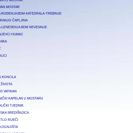
MATEJ MOSTAR
IVAN MOSTAR
A ROĐENJA BDM-KATEDRALA-TREBINJE
FRANJO ČAPLJINA
A UZNESENJA BDM NEVESINJE
NJEVCI HUMAC
NIKA
C
LICI
S KONCILA
 ŽIVOTA
O VATIKAN
NIČKI KAPELAN U MOSTARU
LIČKI TJEDNIK
JSKA SREDIŠNJICA
TLO RIJEČI
A OGNJIŠTA