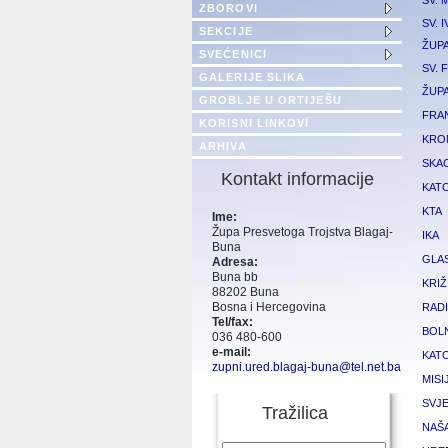
SV. 
ZBOROVI
SV. 
SEKCIJE
ŽUP
SVEĆENICI
SV. 
GALERIJE SLIKA
ŽUP
GROBLJE U ORTIJEŠU
FRA
KORISNI LINKOVI
KRO
ARHIVA
SKA
Kontakt informacije
KATO
KTA
Ime:
Župa Presvetoga Trojstva Blagaj-
IKA
Buna
GLA
Adresa:
Buna bb
KRIŽ
88202 Buna
Bosna i Hercegovina
RADI
Tel/fax:
BOL
036 480-600
e-mail:
KATO
zupni.ured.blagaj-buna@tel.net.ba
MISI
SVJE
Tražilica
NAŠ