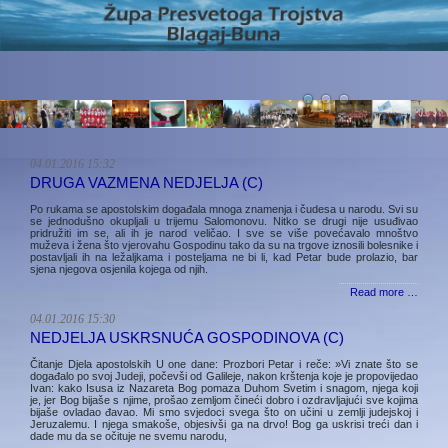
04.01.2016 15:32
DRUGA VAZMENA NEDJELJA (C)
Po rukama se apostolskim događala mnoga znamenja i čudesa u narodu. Svi su
se jednodušno okupljali u trijemu Salomonovu. Nitko se drugi nije usuđivao
pridružiti im se, ali ih je narod veličao. I sve se više povećavalo mnoštvo
muževa i žena što vjerovahu Gospodinu tako da su na trgove iznosili bolesnike i
postavljali ih na ležaljkama i posteljama ne bi li, kad Petar bude prolazio, bar
sjena njegova osjenila kojega od njih.
Read more …
04.01.2016 15:30
NEDJELJA USKRSNUĆA GOSPODINOVA (C)
Čitanje Djela apostolskih U one dane: Prozbori Petar i reče: »Vi znate što se
događalo po svoj Judeji, počevši od Galileje, nakon krštenja koje je propovijedao
Ivan: kako Isusa iz Nazareta Bog pomaza Duhom Svetim i snagom, njega koji
je, jer Bog bijaše s njime, prošao zemljom čineći dobro i ozdravljajući sve kojima
bijaše ovladao đavao. Mi smo svjedoci svega što on učini u zemlji judejskoj i
Jeruzalemu. I njega smakoše, objesivši ga na drvo! Bog ga uskrisi treći dan i
dade mu da se očituje ne svemu narodu,