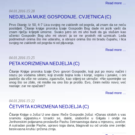
Read more …
04.01.2016 15:28
NEDJELJA MUKE GOSPODNJE. CVJETNICA (C)
Prvo čitanje: Iz 50, 4-7 Lica svojeg ne zaklonih od pogrda, ali znam da se neću
postidjeti. Čitanje knjige proroka Izaije Gospodin Bog dade mi jezik vješt da
znam riječju krijepiti umorne. Svako jutro on mi uho budi da ga slušam kao
učenici Gospodin Bog uho mi otvori: ja se ne protivih niti uzmicah. Leđa
podmetnuh onima što me udarahu, a obraze onima što mi bradu čupahu, i lica
svojeg ne zaklonih od pogrda ni od pljuvanja.
Read more …
04.01.2016 15:25
PETA KORIZMENA NEDJELJA (C)
Čitanje Knjige proroka Izaije Ovo govori Gospodin, koji put po moru načini i
stazu po vodama silnim; koji izvede bojna kola i konje, vojsku i junake, i oni
padoše da više ne ustanu, zgasnuše, kao stijenj se utrnuše: »Ne spominjite se
onog što se zbilo, nit mislite na ono što je prošlo. Evo, činim nešto novo; već
nastaje: zar ne opažate?
Read more …
04.01.2016 15:22
ČETVRTA KORIZMENA NEDJELJA (C)
Čitanje Knjige o Jošui U one dane: Reče Gospodin Jošui: »Danas skidoh s vas
sramotu egipatsku.« Izraelci se, dakle, utaboriše u Gilgalu i ondje na
Jerihonskim poljanama proslaviše Pashu četrnaestoga dana u mjesecu, uvečer.
A sutradan poslije Pashe, upravo toga dana, blagovali su od uroda one zemlje:
beskvasna kruha i pržena zrnja.