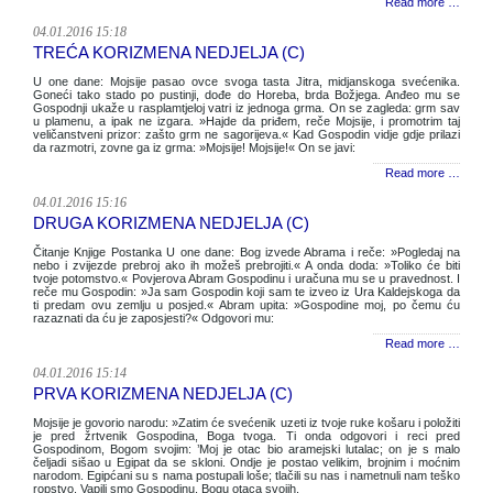
Read more …
04.01.2016 15:18
TREĆA KORIZMENA NEDJELJA (C)
U one dane: Mojsije pasao ovce svoga tasta Jitra, midjanskoga svećenika.
Goneći tako stado po pustinji, dođe do Horeba, brda Božjega. Anđeo mu se
Gospodnji ukaže u rasplamtjeloj vatri iz jednoga grma. On se zagleda: grm sav
u plamenu, a ipak ne izgara. »Hajde da priđem, reče Mojsije, i promotrim taj
veličanstveni prizor: zašto grm ne sagorijeva.« Kad Gospodin vidje gdje prilazi
da razmotri, zovne ga iz grma: »Mojsije! Mojsije!« On se javi:
Read more …
04.01.2016 15:16
DRUGA KORIZMENA NEDJELJA (C)
Čitanje Knjige Postanka U one dane: Bog izvede Abrama i reče: »Pogledaj na
nebo i zvijezde prebroj ako ih možeš prebrojiti.« A onda doda: »Toliko će biti
tvoje potomstvo.« Povjerova Abram Gospodinu i uračuna mu se u pravednost. I
reče mu Gospodin: »Ja sam Gospodin koji sam te izveo iz Ura Kaldejskoga da
ti predam ovu zemlju u posjed.« Abram upita: »Gospodine moj, po čemu ću
razaznati da ću je zaposjesti?« Odgovori mu:
Read more …
04.01.2016 15:14
PRVA KORIZMENA NEDJELJA (C)
Mojsije je govorio narodu: »Zatim će svećenik uzeti iz tvoje ruke košaru i položiti
je pred žrtvenik Gospodina, Boga tvoga. Ti onda odgovori i reci pred
Gospodinom, Bogom svojim: ’Moj je otac bio aramejski lutalac; on je s malo
čeljadi sišao u Egipat da se skloni. Ondje je postao velikim, brojnim i moćnim
narodom. Egipćani su s nama postupali loše; tlačili su nas i nametnuli nam teško
ropstvo. Vapili smo Gospodinu, Bogu otaca svojih.