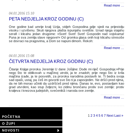
Read more …
04.01.2016 15:10
PETA NEDJELJA KROZ GODINU (C)
One godine kad umrije kralj Uzija, vidjeh Gospodina gdje sjedi na prijestolju
visoku i uzvišenu. Skuti njegova plašta ispunjahu svetište. Iznad njega stajahu
serafi i klicahu jedan drugome: »Svet! Svet! Svet! Gospodin nad vojskama!
Puna je sva zemlja slave njegove!« Od gromka glasa onih koji klicahu stresoše
se dovraci na pragovima, a Dom se napuni dimom. Rekoh:
Read more …
04.01.2016 15:08
ČETVRTA NEDJELJA KROZ GODINU (C)
Čitanje Knjige proroka Jeremije U dane Jošijine: Dođe mi riječ Gospodnja:»Prije
nego što te oblikovah u majčinoj utrobi, ja te znadoh; prije nego što iz krila
majčina izađe, ja te posvetih, za proroka narodima postavih te. Ti bedra svoja
sad opaši, ustaj, pa ćeš im govoriti sve što ti ja zapovjedim. Ne dršći pred njima,
da ne bih morao učiniti da uzdršćeš pred njima. Danas te, evo, postavljam kao
grad utvrđeni, kao stup željezni, ko zidinu brončanu protiv sve zemlje: protiv
kraljeva i knezova judejskih, svećenikâ i naroda ove zemlje.
Read more …
Page 1 of 17
1
2
3
4
5
6
7
Next
Last »
POČETNA
O ŽUPI
NOVOSTI