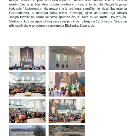
moglo ostaviti na pola nedovršen posao, makar onih radova koje je trebalo
uraditi. Važna je bila ideja vodilja uređenja crkve, a to je:
Od Navještenja do
Kalvarije i Uskrsnuća
. Na prozorima iznad kora zamišljen je vitraj Navještenja
Gospodinova, a oltarska slika prizor Kalvarije, djelo akademskoga slikara
Josipa Biffela; na oltaru se slavi spomen čin Isusove muke smrti i Uskrsnuća.
Stubovi crkve su apostoli koji su zamišljeni kroz vitraje na 12 prozora. Skice za
njih naslikala je akademska umjetnica Blaženka Salavarda.