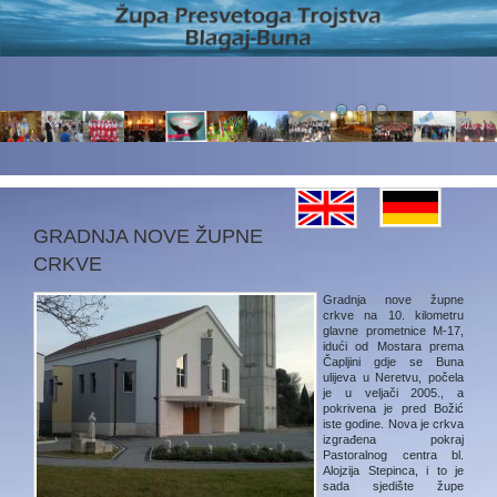
GRADNJA NOVE ŽUPNE
CRKVE
Gradnja nove župne
crkve na 10. kilometru
glavne prometnice M-17,
idući od Mostara prema
Čapljini gdje se Buna
ulijeva u Neretvu, počela
je u veljači 2005., a
pokrivena je pred Božić
iste godine. Nova je crkva
izgrađena pokraj
Pastoralnog centra bl.
Alojzija Stepinca, i to je
sada sjedište župe