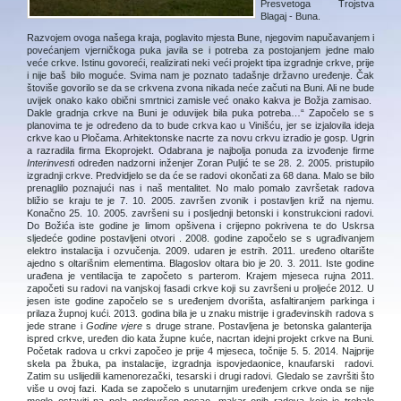
Presvetoga Trojstva
Blagaj - Buna.
Razvojem ovoga našega kraja, poglavito mjesta Bune, njegovim napučavanjem i
povećanjem vjerničkoga puka javila se i potreba za postojanjem jedne malo
veće crkve. Istinu govoreći, realizirati neki veći projekt tipa izgradnje crkve, prije
i nije baš bilo moguće. Svima nam je poznato tadašnje državno uređenje. Čak
štoviše govorilo se da se crkvena zvona nikada neće začuti na Buni. Ali ne bude
uvijek onako kako obični smrtnici zamisle već onako kakva je Božja zamisao.
Dakle gradnja crkve na Buni je oduvijek bila puka potreba…“ Započelo se s
planovima te je određeno da to bude crkva kao u Vinišću, jer se izjalovila ideja
crkve kao u Pločama. Arhitektonske nacrte za novu crkvu izradio je gosp. Ugrin
a razradila firma Ekoprojekt. Odabrana je najbolja ponuda za izvođenje firme
Interinvest
i određen nadzorni inženjer Zoran Puljić te se 28. 2. 2005. pristupilo
izgradnji crkve. Predvidjelo se da će se radovi okončati za 68 dana. Malo se bilo
prenaglilo poznajući nas i naš mentalitet. No malo pomalo završetak radova
bližio se kraju te je 7. 10. 2005. završen zvonik i postavljen križ na njemu.
Konačno 25. 10. 2005. završeni su i posljednji betonski i konstrukcioni radovi.
Do Božića iste godine je limom opšivena i crijepno pokrivena te do Uskrsa
sljedeće godine postavljeni otvori . 2008. godine započelo se s ugrađivanjem
elektro instalacija i ozvučenja. 2009. udaren je estrih. 2011. uređeno oltarište
ajedno s oltarišnim elementima. Blagoslov oltara bio je 20. 3. 2011. Iste godine
urađena je ventilacija te započeto s parterom. Krajem mjeseca rujna 2011.
započeti su radovi na vanjskoj fasadi crkve koji su završeni u proljeće 2012. U
jesen iste godine započelo se s uređenjem dvorišta, asfaltiranjem parkinga i
prilaza župnoj kući. 2013. godina bila je u znaku mistrije i građevinskih radova s
jede strane i
Godine vjere
s druge strane. Postavljena je betonska galanterija
ispred crkve, uređen dio kata župne kuće, nacrtan idejni projekt crkve na Buni.
Početak radova u crkvi započeo je prije 4 mjeseca, točnije 5. 5. 2014. Najprije
skela pa žbuka, pa instalacije, izgradnja ispovjedaonice, knaufarski radovi.
Zatim su uslijedili kamenorezački, tesarski i drugi radovi. Gledalo se završiti što
više u ovoj fazi. Kada se započelo s unutarnjim uređenjem crkve onda se nije