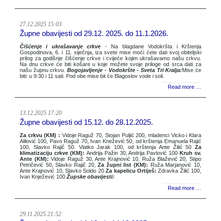
27.12.2025 15:03
Župne obavijesti od 29.12. 2025. do 11.1.2026.
Čišćenje i ukrašavanje crkve
- Na blagdane Vodokršta i Krštenja
Gospodinova, 6. i 11. siječnja, iza svete mise moći ćete dati svoj obiteljski
prilog za godišnje čišćenje crkve i cvijeće kojim ukrašavamo našu crkvu.
Na dnu crkve će biti košare u koje možete svoje priloge od srca dati za
našu župnu crkvu.
Bogojavljenje - Vodokršte - Sveta Tri Kralja:
Mise će
biti: u 9:30 i 11 sati. Pod obe mise bit će Blagoslov vode i soli.
Read more …
13.12.2025 17:20
Župne obavijesti od 15.12. do 28.12.2025.
Za crkvu (KM) :
Vidoje Raguž 70, Stojan Puljić 200, mladenci Vicko i Klara
Alilović 100, Pavo Raguž 70, Ivan Knežević 50, od krštenja Emanuela Rajić
100, Slavko Rajič 50. Vlatko Jarak 100, od krštenja Ante Žilić 50
Za
klimatizaciju crkve (KM):
Andrija Pažin 30, Andrija Pavlović 100
Kruh sv.
Ante (KM):
Vidoje Raguž 30, Ante Krajnović 10, Ruža Blažević 20, Stipo
Petričević 50, Slavko Rajič 20,
Za župni list (KM):
Ruža Marjanović 10,
Ante Krajnović 10, Slavko Soldo 20
Za kapelicu Ortiješ:
Zdravka Žilić 100,
Ivan Knježević 100
Župske obavijesti:
Read more …
29.11.2025 21:52