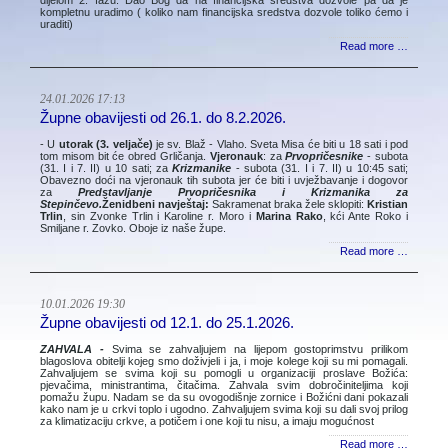
kompletnu uradimo ( koliko nam financijska sredstva dozvole toliko ćemo i
uraditi)
Read more …
24.01.2026 17:13
Župne obavijesti od 26.1. do 8.2.2026.
- U
utorak (3. veljače)
je sv. Blaž - Vlaho. Sveta Misa će biti u 18 sati i pod
tom misom bit će obred Grličanja.
Vjeronauk
: za
Prvopričesnike
- subota
(31. I i 7. II) u 10 sati; za
Krizmanike
- subota (31. I i 7. II) u 10:45 sati;
Obavezno doći na vjeronauk tih subota jer će biti i uvježbavanje i dogovor
za
Predstavljanje Prvopričesnika i Krizmanika za
Stepinčevo.
Ženidbeni navještaj:
Sakramenat braka žele sklopiti:
Kristian
Trlin
, sin Zvonke Trlin i Karoline r. Moro i
Marina Rako
, kći Ante Roko i
Smiljane r. Zovko. Oboje iz naše župe.
Read more …
10.01.2026 19:30
Župne obavijesti od 12.1. do 25.1.2026.
ZAHVALA -
Svima se zahvaljujem na lijepom gostoprimstvu prilikom
blagoslova obitelji kojeg smo doživjeli i ja, i moje kolege koji su mi pomagali.
Zahvaljujem se svima koji su pomogli u organizaciji proslave Božića:
pjevačima, ministrantima, čitačima. Zahvala svim dobročiniteljima koji
pomažu župu. Nadam se da su ovogodišnje zornice i Božićni dani pokazali
kako nam je u crkvi toplo i ugodno. Zahvaljujem svima koji su dali svoj prilog
za klimatizaciju crkve, a potičem i one koji tu nisu, a imaju mogućnost
Read more …