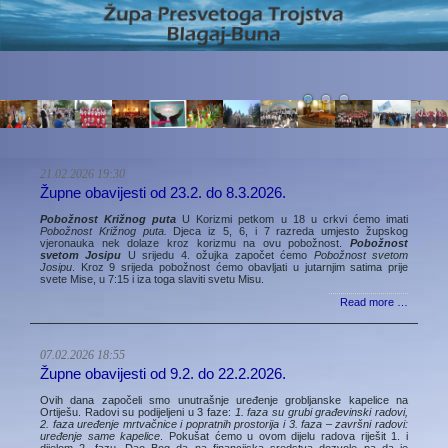
21.02.2026 19:30
Župne obavijesti od 23.2. do 8.3.2026.
Pobožnost Križnog puta
U Korizmi petkom u 18 u crkvi ćemo imati
Pobožnost Križnog puta.
Djeca iz 5, 6, i 7 razreda umjesto župskog
vjeronauka nek dolaze kroz korizmu na ovu pobožnost.
Pobožnost
svetom Josipu
U srijedu 4. ožujka započet ćemo
Pobožnost svetom
Josipu
. Kroz 9 srijeda pobožnost ćemo obavljati u jutarnjim satima prije
svete Mise, u 7:15 i iza toga slaviti svetu Misu.
Read more …
07.02.2026 18:55
Župne obavijesti od 9.2. do 22.2.2026.
Ovih dana započeli smo unutrašnje uređenje grobljanske kapelice na
Ortiješu. Radovi su podijeljeni u 3 faze:
1. faza su grubi građevinski radovi,
2. faza uređenje mrtvačnice i popratnih prostorija i 3. faza – završni radovi:
uređenje same kapelice
. Pokušat ćemo u ovom dijelu radova riješit 1. i
dijelom 2. fazu. Dao Bog da na financijska sredstva dozvole pa da je