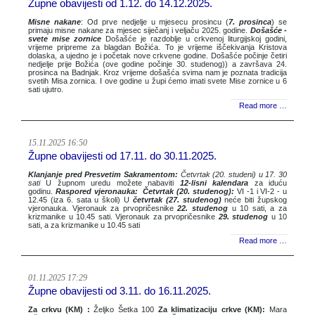
Župne obavijesti od 1.12. do 14.12.2025.
Misne nakane
: Od prve nedjelje u mjesecu prosincu (
7. prosinca
) se
primaju misne nakane za mjesec siječanj i veljaču 2025. godine.
Došašće -
svete mise zornice
Došašće je razdoblje u crkvenoj liturgijskoj godini,
vrijeme pripreme za blagdan Božića. To je vrijeme iščekivanja Kristova
dolaska, a ujedno je i početak nove crkvene godine. Došašće počinje četiri
nedjelje prije Božića (ove godine počinje 30. studenog)) a završava 24.
prosinca na Badnjak. Kroz vrijeme došašća svima nam je poznata tradicija
svetih Misa zornica. I ove godine u župi ćemo imati svete Mise zornice u 6
sati ujutro.
Read more …
15.11.2025 16:50
Župne obavijesti od 17.11. do 30.11.2025.
Klanjanje pred Presvetim Sakramentom:
Četvrtak (20. studeni) u 17. 30
sati
U župnom uredu možete nabaviti
12-lisni kalendara
za iduću
godinu.
Raspored vjeronauka: Četvrtak (20. studenog):
VI -1 i VI-2 - u
12.45 (iza 6. sata u školi) U
četvrtak (27. studenog)
neće biti župskog
vjeronauka. Vjeronauk za prvopričesnike
22. studenog
u 10 sati, a za
krizmanike u 10.45 sati. Vjeronauk za prvopričesnike
29. studenog
u 10
sati, a za krizmanike u 10.45 sati
Read more …
01.11.2025 17:29
Župne obavijesti od 3.11. do 16.11.2025.
Za crkvu (KM) :
Željko Šetka 100
Za klimatizaciju crkve (KM):
Mara