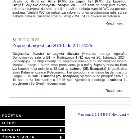
Džalto 50
Kruh sv. Ante (KM): Za župni list (KM): Za kapelicu
Ortiješ:
Župske obavijesti:
Vanjski WC -
već sam na nedjeljnim svetim
misama obavijesti da smo uradili i stavili u funkciju vanjski WC za potrebe
župljana. Vanjski WC se nalazi iza crkve (u onim prostorijama gdje su se
nekada nalazile plastične stolice). Vanjski WC bit će otvoren nedjeljom ili
Read more …
18.10.2025 18:22
Župne obavijesti od 20.10. do 2.11.2025.
Obljetnica izlaska iz logora Musala
Hrvatska udruga logoraša
Domovinskog rata u BiH – Podružnica HNŽ poziva 20. listopada 2024.
(ponedjeljak) na obilježavanje 32. obljetnice izlaska iz muslimanskoga logora
Musala u Konjicu. Sveta Misa predviđena je u našoj župskoj crkvi na Buni
iza krunice koja počinje u 18 sati. U
subotu (25. listopada)
je godišnjica
smrti Katarine Kosače Kotromanić. Tim povodom imat ćemo taj dan misu u
Blagaju u 15 sati. U
subotu (25. listopada)
vjero­nauk za prvopričesnike u
10 sati, a za krizmanike u 10:45 sati. Vjeronauk i sekcije u
subotu 1.
studenog
(Svi Sveti) nećemo imati.
Read more …
Page 2 of 40
Previous
1
2
3
4
5
6
7
Next
Last »
POČETNA
O ŽUPI
NOVOSTI
ŽUPNA SLAVLJA