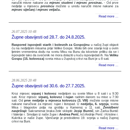
naručiti misne nakane za
mjesec studeni i mjesec prosinac.
- Od prve
nedjelje u mjesecu
prosincu
možete u uredu naručiti misne nakane za
mjesec siječanj i mjesec veljaču.
Read more …
26.07.2025 10:48
Župne obavijesti od 28.7. do 24.8.2025.
Raspored ispovjedi starih i bolesnih za Gospojinu
u našoj župi objavit
ću na nedjeljnim misama prije Velike Gospe. Molio bih one starije koji u ovim
ljetnim vremenima dođu na svetu Misu na Bunu da iskoriste priliku da se i
ispovjede tako da svećenik ne mora dolaziti u kuću ispovijedati ih
.
Na
Veliku
Gospu (15. kolovoza)
sveta misa u župskoj crkvi na Buni je u 8 sati
.
Read more …
28.06.2025 20:48
Župne obavijesti od 30.6. do 27.7.2025.
Kroz mjesec
srpanj i kolovoz
nedjeljom su svete Mise u 8 sati i u 9:30
sati. Kroz mjesec
srpanj, kolovoz i rujan
radnim danom su mise u 7:30
sati. Od
prve nedjelje u mjeseca kolovozu (3. VIII)
možete svoje misne
nakane naručivat za mjesec rujan i listopad. U
nedjelju, 6. srpnja
, sveta
Misa i blagoslov polja na groblju u Kamenoj u 11 sati.
Ženidbeni
navještaji:
Sakramenat braka žele sklopiti:
Josip Buntić
, sin Žarka Buntić
i Valerije r. Smoljan iz naše župe i
Andrea Perić
, kći Andrije Perić i Kristine r.
Kukrika iz naše župe. Vjenčanje je predviđeno 19. srpnja u našoj župnoj
crkvi na Buni.
Read more …