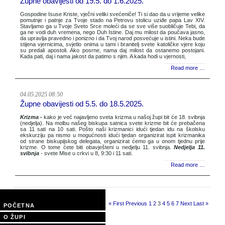
Župne obavijesti od 19.5. do 1.6.2025.
Gospodine Isuse Kriste, vječni veliki svećeniče! Ti si dao da u vrijeme velike
pomutnje i patnje za Tvoje stado na Petrovu stolicu uziđe papa Lav XIV.
Stavljamo ga u Tvoje Sveto Srce moleći da se sve više suobličuje Tebi, da
ga ne vodi duh vremena, nego Duh Istine. Daj mu milost da poučava jasno,
da upravlja pravedno i ponizno i da Tvoj narod posvećuje u istini. Neka bude
stijena vjernicima, svjetlo onima u tami i branitelj svete katoličke vjere koju
su predali apostoli. Ako posrne, nama daj milost da ostanemo postojani.
Kada pati, daj i nama jakost da patimo s njim. A kada hodi u vjernosti,
Read more …
04.05.2025 08:50
Župne obavijesti od 5.5. do 18.5.2025.
Krizma -
kako je već najavljeno sveta krizma u našoj župi bit će 18. svibnja
(nedjelja). Na molbu našeg biskupa satnica svete krizme bit će prebačena
sa 11 sati na 10 sati. Pošto naši krizmanici idući tjedan idu na školsku
ekskurziju pa nismo u mogućnosti idući tjedan organizirat ispit krizmanika
od strane biskupijskog delegata, organizirat ćemo ga u onom tjednu prije
krizme. O tome ćete biti obavješteni u nedjelju 11. svibnja.
Nedjelja 11.
svibnja
- svete Mise u crkvi u 8, 9:30 i 11 sati.
Read more …
Page 3 of 40
« First
Previous
1
2
3
4
5
6
7
Next
Last »
POČETNA
O ŽUPI