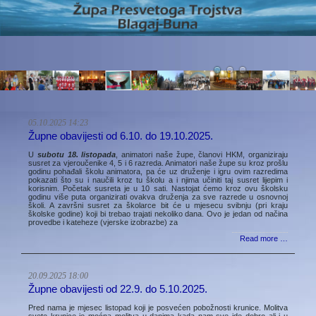
05.10.2025 14:23
Župne obavijesti od 6.10. do 19.10.2025.
U
subotu 18. listopada
, animatori naše župe, članovi HKM, organiziraju
susret za vjeroučenike 4, 5 i 6 razreda. Animatori naše župe su kroz prošlu
godinu pohađali školu animatora, pa će uz druženje i igru ovim razredima
pokazati što su i naučili kroz tu školu a i njima učiniti taj susret lijepim i
korisnim. Početak susreta je u 10 sati. Nastojat ćemo kroz ovu školsku
godinu više puta organizirati ovakva druženja za sve razrede u osnovnoj
školi. A završni susret za školarce bit će u mjesecu svibnju (pri kraju
školske godine) koji bi trebao trajati nekoliko dana. Ovo je jedan od načina
provedbe i kateheze (vjerske izobrazbe) za
Read more …
20.09.2025 18:00
Župne obavijesti od 22.9. do 5.10.2025.
Pred nama je mjesec listopad koji je posvećen pobožnosti krunice. Molitva
svete krunice je moćna molitva u danima kada nam sve ide dobro ali i u