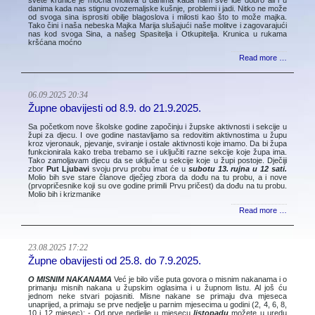
danima kada nas stignu ovozemaljske kušnje, problemi i jadi. Nitko ne može
od svoga sina isprositi obilje blagoslova i milosti kao što to može majka.
Tako čini i naša nebeska Majka Marija slušajući naše molitve i zagovarajući
nas kod svoga Sina, a našeg Spasitelja i Otkupitelja. Krunica u rukama
kršćana moćno
Read more …
06.09.2025 20:34
Župne obavijesti od 8.9. do 21.9.2025.
Sa početkom nove školske godine započinju i župske aktivnosti i sekcije u
župi za djecu. I ove godine nastavljamo sa redovitim aktivnostima u župu
kroz vjeronauk, pjevanje, sviranje i ostale aktivnosti koje imamo. Da bi župa
funkcionirala kako treba trebamo se i uključiti razne sekcije koje župa ima.
Tako zamoljavam djecu da se uključe u sekcije koje u župi postoje. Dječiji
zbor
Put Ljubavi
svoju prvu probu imat će u
subotu 13. rujna u 12 sati.
Molio bih sve stare članove dječjeg zbora da dođu na tu probu, a i nove
(prvopričesnike koji su ove godine primili Prvu pričest) da dođu na tu probu.
Molio bih i krizmanike
Read more …
23.08.2025 17:22
Župne obavijesti od 25.8. do 7.9.2025.
O MISNIM NAKANAMA
Već je bilo više puta govora o misnim nakanama i o
primanju mis­nih nakana u župskim oglasima i u župnom listu. Al još ću
jednom neke stvari pojasniti. Misne nakane se primaju dva mjeseca
unaprijed, a primaju se prve nedjelje u parnim mjesecima u godini (2, 4, 6, 8,
10 i 12 mjesec): - Od prve nedjelje u mjesecu
listopadu
možete u uredu