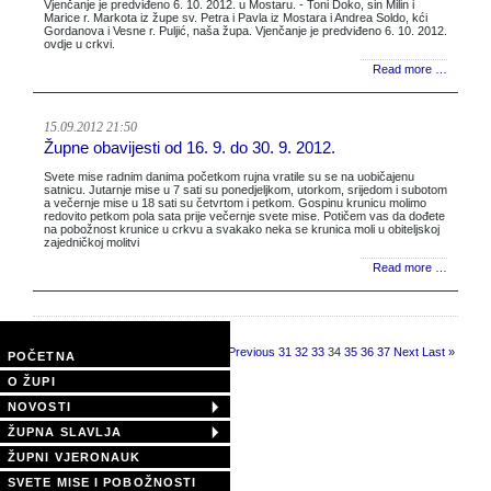
Vjenčanje je predviđeno 6. 10. 2012. u Mostaru. - Toni Doko, sin Milin i
Marice r. Markota iz župe sv. Petra i Pavla iz Mostara i Andrea Soldo, kći
Gordanova i Vesne r. Puljić, naša župa. Vjenčanje je predviđeno 6. 10. 2012.
ovdje u crkvi.
Read more …
15.09.2012 21:50
Župne obavijesti od 16. 9. do 30. 9. 2012.
Svete mise radnim danima početkom rujna vratile su se na uobičajenu
satnicu. Jutarnje mise u 7 sati su ponedjeljkom, utorkom, srijedom i subotom
a večernje mise u 18 sati su četvrtom i petkom. Gospinu krunicu molimo
redovito petkom pola sata prije večernje svete mise. Potičem vas da dođete
na pobožnost krunice u crkvu a svakako neka se krunica moli u obiteljskoj
zajedničkoj molitvi
Read more …
Page 34 of 40
« First
Previous
31
32
33
34
35
36
37
Next
Last »
POČETNA
O ŽUPI
NOVOSTI
ŽUPNA SLAVLJA
ŽUPNI VJERONAUK
SVETE MISE I POBOŽNOSTI