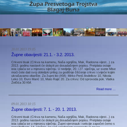
20.01.2013 19:05
Župne obavijesti: 21.1. - 3.2. 2013.
Crkveni tisak (Crkva na kamenu, Naša ognjišta, Mak, Radosna vijest...) za
2013. godinu nastavit će dolazit po dosadašnjem popisu. Pretplata ostaje
ista i plaća se u mjesecu siječnju. U nedjelje, 20. i 27. siječnja, uz svete Mise
moći ćete dati svoj obiteljski prilog za godišnje čišćenje crkve i cvijeće kojim
ukrašavamo oltarište. Za župni list (KM): Mirko Perić Anđelkov 10, Nikola
Leko 10, Đuro Marić 10, Mato Rajić 20. Za crkvu: Od sprovoda pok. Vlatka
Zelčića 30 KM.
Read more …
09.01.2013 10:15
Župne obavijesti: 7. 1. - 20. 1. 2013.
Crkveni tisak (Crkva na kamenu, Naša ognjišta, Mak, Radosna vijest...) za
2013. godinu nastavit će dolazit po dosadašnjem popisu. Pretplata ostaje
ista i plaća se u mjesecu siječnju. Župni vjeronauk i sekcije započet ćemo s
ponedjeljkom, 14. siječnja, po već ustaljenom rasporedu iz prvog