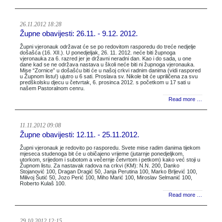
26.11.2012 18:28
Župne obavijesti: 26.11. - 9.12. 2012.
Župni vjeronauk održavat će se po redovitom rasporedu do treće nedjelje
došašća (16. XII.). U ponedjeljak, 26. 11. 2012. neće biti župnoga
vjeronauka za 6. razred jer je državni neradni dan. Kao i do sada, u one
dane kad se ne održava nastava u školi neće biti ni župnoga vjeronauka.
Mise “Zornice” u došašću biti će u našoj crkvi radnim danima (vidi raspored
u Župnom listu!) ujutro u 6 sati. Proslava sv. Nikole bit će upriličena za svu
predškolsku djecu u četvrtak, 6. prosinca 2012. s početkom u 17 sati u
našem Pastoralnom cenru.
Read more …
11.11.2012 09:08
Župne obavijesti: 12.11. - 25.11.2012.
Župni vjeronauk je redovito po rasporedu. Svete mise radim danima tijekom
mjeseca studenoga bit će u običajeno vrijeme (jutarnje ponedjeljkom,
utorkom, srijedom i subotom a večernje četvrtom i petkom) kako već stoji u
Župnom listu. Za nastavak radova na crkvi (KM): N.N. 200, Danko
Stojanović 100, Dragan Dragić 50, Janja Perutina 100, Marko Brljević 100,
Milivoj Šutić 50, Jozo Perić 100, Miho Marić 100, Miroslav Selmanić 100,
Roberto Kulaš 100.
Read more …
29.10.2012 12:15