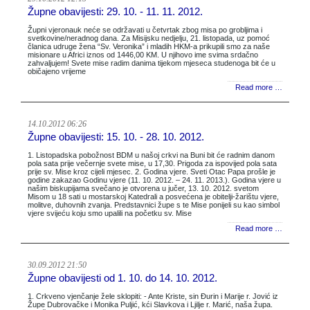
Župne obavijesti: 29. 10. - 11. 11. 2012.
Župni vjeronauk neće se održavati u četvrtak zbog misa po grobljima i
svetkovine/neradnog dana. Za Misijsku nedjelju, 21. listopada, uz pomoć
članica udruge žena “Sv. Veronika” i mladih HKM-a prikupili smo za naše
misionare u Africi iznos od 1446,00 KM. U njihovo ime svima srdačno
zahvaljujem! Svete mise radim danima tijekom mjeseca studenoga bit će u
običajeno vrijeme
Read more …
14.10.2012 06:26
Župne obavijesti: 15. 10. - 28. 10. 2012.
1. Listopadska pobožnost BDM u našoj crkvi na Buni bit će radnim danom
pola sata prije večernje svete mise, u 17,30. Prigoda za ispovijed pola sata
prije sv. Mise kroz cijeli mjesec. 2. Godina vjere. Sveti Otac Papa prošle je
godine zakazao Godinu vjere (11. 10. 2012. – 24. 11. 2013.). Godina vjere u
našim biskupijama svečano je otvorena u jučer, 13. 10. 2012. svetom
Misom u 18 sati u mostarskoj Katedrali a posvećena je obitelji-žarištu vjere,
molitve, duhovnih zvanja. Predstavnici župe s te Mise ponijeli su kao simbol
vjere svijeću koju smo upalili na početku sv. Mise
Read more …
30.09.2012 21:50
Župne obavijesti od 1. 10. do 14. 10. 2012.
1. Crkveno vjenčanje žele sklopiti: - Ante Kriste, sin Đurin i Marije r. Jović iz
Župe Dubrovačke i Monika Puljić, kći Slavkova i Ljilje r. Marić, naša župa.