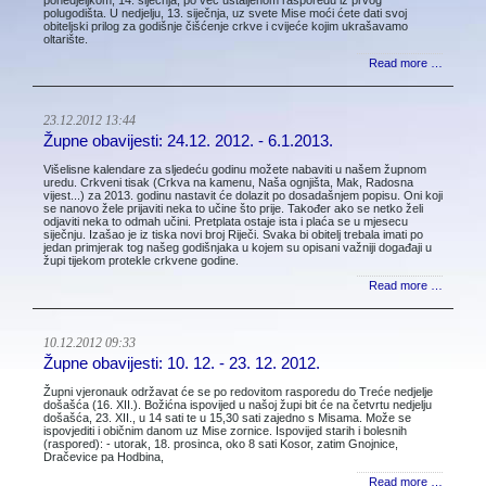
polugodišta. U nedjelju, 13. siječnja, uz svete Mise moći ćete dati svoj
obiteljski prilog za godišnje čišćenje crkve i cvijeće kojim ukrašavamo
oltarište.
Read more …
23.12.2012 13:44
Župne obavijesti: 24.12. 2012. - 6.1.2013.
Višelisne kalendare za sljedeću godinu možete nabaviti u našem župnom
uredu. Crkveni tisak (Crkva na kamenu, Naša ognjišta, Mak, Radosna
vijest...) za 2013. godinu nastavit će dolazit po dosadašnjem popisu. Oni koji
se nanovo žele prijaviti neka to učine što prije. Također ako se netko želi
odjaviti neka to odmah učini. Pretplata ostaje ista i plaća se u mjesecu
siječnju. Izašao je iz tiska novi broj Riječi. Svaka bi obitelj trebala imati po
jedan primjerak tog našeg godišnjaka u kojem su opisani važniji događaji u
župi tijekom protekle crkvene godine.
Read more …
10.12.2012 09:33
Župne obavijesti: 10. 12. - 23. 12. 2012.
Župni vjeronauk održavat će se po redovitom rasporedu do Treće nedjelje
došašća (16. XII.). Božićna ispovijed u našoj župi bit će na četvrtu nedjelju
došašća, 23. XII., u 14 sati te u 15,30 sati zajedno s Misama. Može se
ispovjediti i običnim danom uz Mise zornice. Ispovijed starih i bolesnih
(raspored): - utorak, 18. prosinca, oko 8 sati Kosor, zatim Gnojnice,
Dračevice pa Hodbina,
Read more …