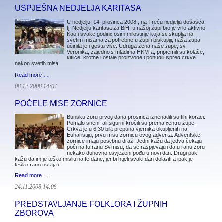
USPJEŠNA NEDJELJA KARITASA
U nedjelju, 14. prosinca 2008., na Treću nedjelju došašća,
tj. Nedjelju karitasa za BiH, u našoj župi bilo je vrlo aktivno.
Kao i svake godine osim milostinje koja se skuplja na
svetim misama za potrebne u župi i biskupiji, naša župa
učinila je i gestu više. Udruga žena naše župe, sv.
Veronika, zajedno s mladima HKM-a, pripremili su kolače,
kiflice, krofne i ostale proizvode i ponudili ispred crkve
nakon svetih misa.
Read more …
08.12.2008 14:07
POČELE MISE ZORNICE
Bunsku zoru prvog dana prosinca iznenadili su tihi koraci.
Pomalo sneni, ali sigurni kročili su prema centru župe.
Crkva je u 6:30 bila prepuna vjernika okupljenih na
Euharistiju, prvu misu zornicu ovog adventa. Adventske
zornice imaju posebnu draž. Jedni kažu da jedva čekaju
poći na tu ranu Sv.misu, da se raspjevaju i da u ranu zoru
nekako duhovno osvježeni pođu u novi dan. Drugi pak
kažu da im je teško misliti na te dane, jer bi htjeli svaki dan dolaziti a ipak je
teško rano ustajati.
Read more …
24.11.2008 14:09
PREDSTAVLJANJE FOLKLORA I ŽUPNIH
ZBOROVA