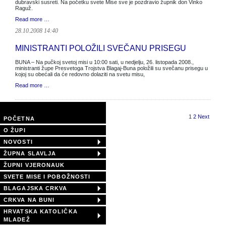
dubravski susreti. Na početku svete Mise sve je pozdravio župnik don Vinko
Raguž.
Read more …
28.10.2008 14:40
MINISTRANTI POLOŽILI SVEČANU PRISEGU
BUNA – Na pučkoj svetoj misi u 10:00 sati, u nedjelju, 26. listopada 2008.,
ministranti župe Presvetoga Trojstva Blagaj-Buna položili su svečanu prisegu u
kojoj su obećali da će redovno dolaziti na svetu misu,
Read more …
Page 1 of 2
1
2
Next
POČETNA
O ŽUPI
NOVOSTI
ŽUPNA SLAVLJA
ŽUPNI VJERONAUK
SVETE MISE I POBOŽNOSTI
BLAGAJSKA CRKVA
CRKVA NA BUNI
HRVATSKA KATOLIČKA
MLADEŽ