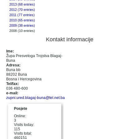
2013 (68 entries)
2012 (70 entries)
2011 (77 entries)
2010 (65 entries)
2009 (38 entries)
2008 (10 entries)
Kontakt informacije
Ime:
Župa Presvetoga Trojstva Blagaj-
Buna
Adresa:
Buna bb
88202 Buna
Bosna i Hercegovina
Tel/fax:
036 480-600
e-mail:
zupni.ured.blagaj-buna@tel.net.ba
Posjete
Online:
3
Visits today:
115
Visits total:
460151