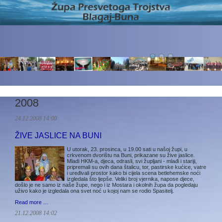
2008
24.12.2008 14:00
ŽIVE JASLICE NA BUNI
U utorak, 23. prosinca, u 19.00 sati u našoj župi, u
crkvenom dvorištu na Buni, prikazane su žive jaslice.
Mladi HKM-a, djeca, odrasli, svi župljani - mlađi i stariji,
pripremali su ovih dana štalicu, tor, pastirske kućice, vatre
i uređivali prostor kako bi cijela scena betlehemske noći
izgledala što ljepše. Veliki broj vjernika, napose djece,
došlo je ne samo iz naše župe, nego i iz Mostara i okolnih župa da pogledaju
uživo kako je izgledala ona svet noć u kojoj nam se rodio Spasitelj.
Read more …
21.12.2008 14:02