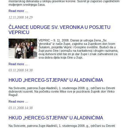
mostarskog dekanata u sklopu jesenkse korone. Susret je započeo zajedničkim
moljenjem srednjega časa.
Read more …
12.11.2008 14:29
ČLANICE UDRUGE SV. VERONIKA U POSJETU
VEPRICU
VEPRIC – 9. 11. 2008. Danas je udruga žena „Sv.
Veronika" iz naše župe, zajedno sa župnikom don Ivom
Šutalom, posjetila Vepric i Gospino svetište. Budući da u
župi puno čine i pomažu na karitativnoj i drugim razinama,
ovaj duhovni izlet bio im je dar župe i znak zahvalnosti za
sva dobra djela koja čine u župi.
Read more …
03.11.2008 14:38
HKUD „HERCEG-STJEPAN“ U ALADINIĆIMA
Na Svisvete, patrona župe Aladinići, 1. studenoga 2008. g., održani su Deveti
dubravski susreti. Na početku svete Mise sve je pozdravio župnik don Vinko
Raguž.
Read more …
03.11.2008 14:38
HKUD „HERCEG-STJEPAN“ U ALADINIĆIMA
Na Svisvete, patrona župe Aladinići, 1. studenoga 2008. g., održani su Deveti