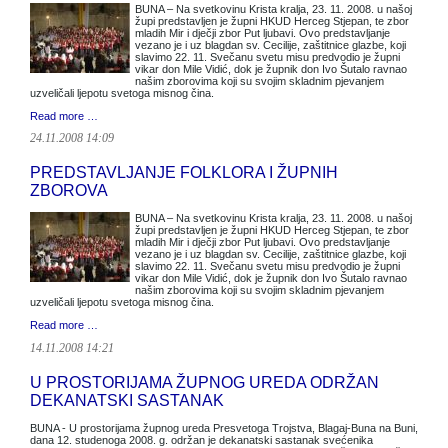
BUNA – Na svetkovinu Krista kralja, 23. 11. 2008. u našoj
župi predstavljen je župni HKUD Herceg Stjepan, te zbor
mladih Mir i dječji zbor Put ljubavi. Ovo predstavljanje
vezano je i uz blagdan sv. Cecilije, zaštitnice glazbe, koji
slavimo 22. 11. Svečanu svetu misu predvodio je župni
vikar don Mile Vidić, dok je župnik don Ivo Šutalo ravnao
našim zborovima koji su svojim skladnim pjevanjem
uzveličali ljepotu svetoga misnog čina.
Read more …
24.11.2008 14:09
PREDSTAVLJANJE FOLKLORA I ŽUPNIH
ZBOROVA
BUNA – Na svetkovinu Krista kralja, 23. 11. 2008. u našoj
župi predstavljen je župni HKUD Herceg Stjepan, te zbor
mladih Mir i dječji zbor Put ljubavi. Ovo predstavljanje
vezano je i uz blagdan sv. Cecilije, zaštitnice glazbe, koji
slavimo 22. 11. Svečanu svetu misu predvodio je župni
vikar don Mile Vidić, dok je župnik don Ivo Šutalo ravnao
našim zborovima koji su svojim skladnim pjevanjem
uzveličali ljepotu svetoga misnog čina.
Read more …
14.11.2008 14:21
U PROSTORIJAMA ŽUPNOG UREDA ODRŽAN
DEKANATSKI SASTANAK
BUNA - U prostorijama župnog ureda Presvetoga Trojstva, Blagaj-Buna na Buni,
dana 12. studenoga 2008. g. održan je dekanatski sastanak svećenika