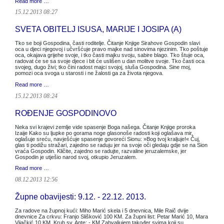
Read more …
15.12.2013 08:27
SVETA OBITELJ ISUSA, MARIJE I JOSIPA (A)
Tko se boji Gospodina, časti roditelje. Čitanje Knjige Sirahove Gospodin slavi
oca u djeci njegovoj i učvršćuje pravo majke nad sinovima njezinim. Tko poštuje
oca, okajava grijehe svoje, i tko časti majku svoju, sabire blago. Tko štuje oca,
radovat će se sa svoje djece i bit će uslišen u dan molitve svoje. Tko časti oca
svojeg, dugo živi; tko čini radost majci svojoj, sluša Gospodina. Sine moj,
pomozi oca svoga u starosti i ne žalosti ga za života njegova.
Read more …
15.12.2013 08:24
ROĐENJE GOSPODINOVO
Neka svi krajevi zemlje vide spasenje Boga našega. Čitanje Knjige proroka
Izaije Kako su ljupke po gorama noge glasonoše radosti koji oglašava mir,
oglašuje sreću, navješćuje spasenje govoreći Sionu: »Bog tvoj kraljuje!« Čuj,
glas ti podižu stražari, zajedno se raduju jer na svoje oči gledaju gdje se na Sion
vraća Gospodin. Kličite, zajedno se radujte, razvaline jeruzalemske, jer
Gospodin je utješio narod svoj, otkupio Jeruzalem.
Read more …
08.12.2013 12:56
Župne obavijesti: 9.12. - 22.12. 2013.
Za radove na župnoj kući: Miho Marić skela i 5 dnevnica, Mile Raič dvije
dnevnice Za crkvu: Franjo Slišković 100 KM. Za župni list: Petar Marić 10, Mara
Vijačkić 10 KM. Kruh sv. Ante: - KM Zahvaljujem također svima koji su