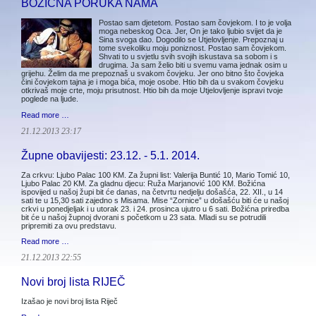
BOŽIĆNA PORUKA NAMA
Postao sam djetetom. Postao sam čovjekom. I to je volja
moga nebeskog Oca. Jer, On je tako ljubio svijet da je
Sina svoga dao. Dogodilo se Utjelovljenje. Prepoznaj u
tome svekoliku moju poniznost. Postao sam čovjekom.
Shvati to u svjetlu svih svojih iskustava sa sobom i s
drugima. Ja sam želio biti u svemu vama jednak osim u
grijehu. Želim da me prepoznaš u svakom čovjeku. Jer ono bitno što čovjeka
čini čovjekom tajna je i moga bića, moje osobe. Htio bih da u svakom čovjeku
otkrivaš moje crte, moju prisutnost. Htio bih da moje Utjelovljenje ispravi tvoje
poglede na ljude.
Read more …
21.12.2013 23:17
Župne obavijesti: 23.12. - 5.1. 2014.
Za crkvu: Ljubo Palac 100 KM. Za župni list: Valerija Buntić 10, Mario Tomić 10,
Ljubo Palac 20 KM. Za gladnu djecu: Ruža Marjanović 100 KM. Božićna
ispovijed u našoj župi bit će danas, na četvrtu nedjelju došašća, 22. XII., u 14
sati te u 15,30 sati zajedno s Misama. Mise “Zornice” u došašću biti će u našoj
crkvi u ponedjeljak i u utorak 23. i 24. prosinca ujutro u 6 sati. Božićna priredba
bit će u našoj župnoj dvorani s početkom u 23 sata. Mladi su se potrudili
pripremiti za ovu predstavu.
Read more …
21.12.2013 22:55
Novi broj lista RIJEČ
Izašao je novi broj lista Riječ