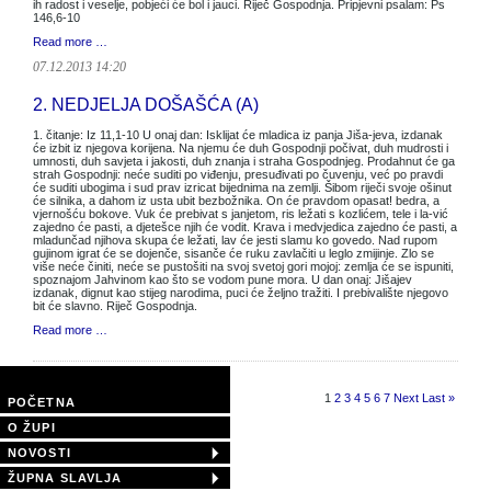
ih radost i veselje, pobjeći će bol i jauci. Riječ Gospodnja. Pripjevni psalam: Ps
146,6-10
Read more …
07.12.2013 14:20
2. NEDJELJA DOŠAŠĆA (A)
1. čitanje: Iz 11,1-10 U onaj dan: Isklijat će mladica iz panja Jiša-jeva, izdanak
će izbit iz njegova korijena. Na njemu će duh Gospodnji počivat, duh mudrosti i
umnosti, duh savjeta i jakosti, duh znanja i straha Gospodnjeg. Prodahnut će ga
strah Gospodnji: neće suditi po viđenju, presuđivati po čuvenju, već po pravdi
će suditi ubogima i sud prav izricat bijednima na zemlji. Šibom riječi svoje ošinut
će silnika, a dahom iz usta ubit bezbožnika. On će pravdom opasat! bedra, a
vjernošću bokove. Vuk će prebivat s janjetom, ris ležati s kozlićem, tele i la-vić
zajedno će pasti, a djetešce njih će vodit. Krava i medvjedica zajedno će pasti, a
mladunčad njihova skupa će ležati, lav će jesti slamu ko govedo. Nad rupom
gujinom igrat će se dojenče, sisanče će ruku zavlačiti u leglo zmijinje. Zlo se
više neće činiti, neće se pustošiti na svoj svetoj gori mojoj: zemlja će se ispuniti,
spoznajom Jahvinom kao što se vodom pune mora. U dan onaj: Jišajev
izdanak, dignut kao stijeg narodima, puci će željno tražiti. I prebivalište njegovo
bit će slavno. Riječ Gospodnja.
Read more …
Page 1 of 11
1
2
3
4
5
6
7
Next
Last »
POČETNA
O ŽUPI
NOVOSTI
ŽUPNA SLAVLJA