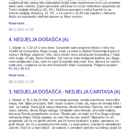
sudjelovali bilo radom bilo materijalom ili bilo kojim doprinosom kroz ove protekle
dane rada i radosti. Župni vjeronauk održavat će se po redovitom rasporedu do
Treće nedjelje došašća (15. XII.). Božićna ispovijed u našoj župi bit će na
četvrtu nedjelju došašća, 22. XII., u 14 sati te u 15,30 sati zajedno s Misama.
Može se ispovjediti i običnim danom uz Mise zornice.
Read more …
08.12.2013 12:50
4. NEDJELJA DOŠAŠĆA (A)
1. čitanje: Iz 7,10-14 U one dane: Gospodin opet progovori Ahazu i reče mu:
»Zaišti od Gospodina, Boga svoga, znak za sebe iz dubine Podzemlja ili gore iz
visina.« Ali Ahaz odgovori: »Ne, neću iskati i neću iskušavati Gospodina.« Tada
reče Izaija: »Čujte, dome Davidov. Zar vam je malo dodijavati ljudima, pa i Bogu
mom dodijavate! Zato, sam će vam Gospodin dati znak: Evo, djevica će začeti i
roditi sina, i nadjenut će mu ime Emanuel!« Riječ Gospodnja. Pripjevni psalam:
Ps 24,1-4b.5-6
Read more …
08.12.2013 12:18
3. NEDJELJA DOŠAŠĆA - NEDJELJA CARITASA (A)
1. čitanje: Iz 35,1-6a.10 Nek` se uzraduje pustinja, zemlja sasušena, neka kliče
stepa, nek` ljiljan procvjeta. Nek` bujno cvatom cvate, da, neka od veselja kliče i
nek` se raduje. Dana joj je slava Libanona, divota Karmela i Šarona; oni će vidjeti
slavu Jahvinu, divotu Boga našega. Ukrijepite ruke klonule, učvrstite koljena
klecava! Recite preplašenim srcima: "Budite jaki, ne bojte se! Evo Boga vašega,
odmazda dolazi, Božja naplata, on sam hita da nas spasi!" Sljepačke će oči
progledati, uši će se gluhih otvoriti, tad će hromi skakati k`o jelen, njemakov će
jezik klicati. Jer će u pustinji provreti voda, i u stepi potoci, vraćati se otkupljenici
Jahvini. Doći će u Sion kličuć` od radosti, s veseljem vječnim na čelima; pratit će