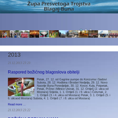
2013
21.12.2013 23:23
Raspored božićnog blagoslova obitelji
Petak, 27. 12. od Gagrine pumpe do Konzuma i Sadovi
Subota, 28. 12. Hodbina i Brodari Nedjelja, 29. 12. Novo
Naselje Buna Ponedjeljak, 30. 12. Kosor, Kula, Potpetak,
Petak, Pržine i Mlinice Utorak, 31. 12. Ortiješ (2. ulica od
Mostara) Srijeda, 1. 1. Ortiješ (1. i 9. ulica ) Četvrtak, 2.
1. Ortiješ (3. i 4. ulica od Mostara) Petak, 3. 1. Ortiješ (5. i
6. ulicaod Mostara) Subota, 4. 1. Ortiješ (7. i 8. ulica od Mostara)
Read more …
21.12.2013 23:22