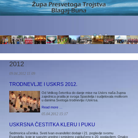
2012
09.04.2012 11:09
TRODNEVLJE I USKRS 2012.
Od Velikog četvrtka do danje mise na Uskrs naša župna
zajednica pratila je svoga Spasitelja i sudjelovala molitvom
u danima Svetoga trodnevlja i Uskrsa.
Read more …
05.04.2012 15:17
USKRSNA ČESTITKA KLERU I PUKU
Sedmorica učenika. Sveti Ivan evanđelist dodaje i 21. poglavlje svomu
Evanđelju, koje je sasvim uredno i smisleno zaključeno s 20. poglavljem. Onako