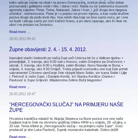
kako opisuje stanje na obali i na jezeru Genezareta, sveti je pisac očito dobar
poznavatelj i galilejske vode i ribe, i dana i noći. Našla su se sedmorica Isusovih
apostola zajedno: Petar, Toma, Natanael, Jakov i Ivan, i „još druga dva njegova
učenika“, neimenovana. Petar je i u popisu na prvom mjestu, a kao vođa družine
poziva druge da pođu loviti ribu. Ima nekih riba koje se love samo noću, jer i one
se bude i plivaju samo po noći tražeći hranu, a po danu spavaju, ako ih ribar ne
ulovi i ne pristavi na žeravicu.
Read more …
30.03.2012 09:43
Župne obavijesti: 2. 4. - 15. 4. 2012.
Ispovijed starih i bolesnih po našoj župi uoči Uskrsa bit će u Velikom tjednu: •
ponedjeljak, 2. travnja, oko 9.00 sati u Kosoru, zatim Gnojnice pa Dračevice; •
utorak, 3. travnja, oko 9.00 u Hodbini, zatim Brodari, Novo Naselje te Buna; •
srijeda, 4. travnja, oko 9.00 Ortiješ; Treba prijaviti svećeniku one koji žele primiti
sakramente! Crkveno vjenčanje žele sklopiti Mario Soldo, sin Ivana Solde i Ljilje
r. Petrović iz naše župe, i Danijela Kordić, kći Stanka Kordića i Danice r.
Pavković iz župe Grljevići. Mladencima želimo Božji blagoslov!
Read more …
26.03.2012 10:47
"HERCEGOVAČKI SLUČAJ" NA PRIMJERU NAŠE
ŽUPE
Hrvatska katolička mladež bl. Alojzija Stepinca sa Bune poziva sve one naše
župljane koji to žele na otvorenu godišnju tribinu HKM-a u srijedu, 28. ožujka, u
20 sati. Tema tribine je „Hercegovački slučaj – na primjeru naše župe“. Gost
predavač je don Luka Pavlović, župnik mostarske katedrale. Dobro došli!
Read more …