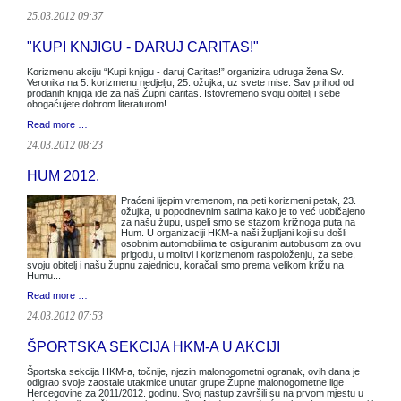
25.03.2012 09:37
"KUPI KNJIGU - DARUJ CARITAS!"
Korizmenu akciju “Kupi knjigu - daruj Caritas!” organizira udruga žena Sv.
Veronika na 5. korizmenu nedjelju, 25. ožujka, uz svete mise. Sav prihod od
prodanih knjiga ide za naš Župni caritas. Istovremeno svoju obitelj i sebe
obogaćujete dobrom literaturom!
Read more …
24.03.2012 08:23
HUM 2012.
Praćeni lijepim vremenom, na peti korizmeni petak, 23.
ožujka, u popodnevnim satima kako je to već uobičajeno
za našu župu, uspeli smo se stazom križnoga puta na
Hum. U organizaciji HKM-a naši župljani koji su došli
osobnim automobilima te osiguranim autobusom za ovu
prigodu, u molitvi i korizmenom raspoloženju, za sebe,
svoju obitelj i našu župnu zajednicu, koračali smo prema velikom križu na
Humu...
Read more …
24.03.2012 07:53
ŠPORTSKA SEKCIJA HKM-A U AKCIJI
Športska sekcija HKM-a, točnije, njezin malonogometni ogranak, ovih dana je
odigrao svoje zaostale utakmice unutar grupe Župne malonogometne lige
Hercegovine za 2011/2012. godinu. Svoj nastup završili su na prvom mjestu u