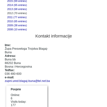
2015 (69 entries)
2014 (65 entries)
2013 (68 entries)
2012 (70 entries)
2011 (77 entries)
2010 (65 entries)
2009 (38 entries)
2008 (10 entries)
Kontakt informacije
Ime:
Župa Presvetoga Trojstva Blagaj-
Buna
Adresa:
Buna bb
88202 Buna
Bosna i Hercegovina
Tel/fax:
036 480-600
e-mail:
zupni.ured.blagaj-buna@tel.net.ba
Posjete
Online:
6
Visits today:
177