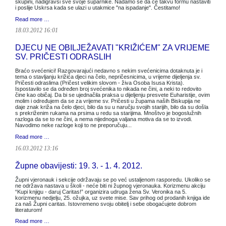
skupini, nadigravši sve svoje suparnike. Nadamo se da će takvu formu nastaviti
i poslije Uskrsa kada se ulazi u utakmice "na ispadanje". Čestitamo!
Read more …
18.03.2012 16:01
DJECU NE OBILJEŽAVATI "KRIŽIĆEM" ZA VRIJEME
SV. PRIČESTI ODRASLIH
Braćo svećenici! Razgovarajući nedavno s nekim svećenicima dotaknuta je i
tema o stavljanju križića djeci na čelo, nepričesnicima, u vrijeme dijeljenja sv.
Pričesti odraslima (Pričest velikim slovom - živa Osoba Isusa Krista).
Ispostavilo se da određen broj svećenika to nikada ne čini, a neki to redovito
čine kao običaj. Da bi se ujednačila praksa u dijeljenju presvete Euharistije, ovim
molim i određujem da se za vrijeme sv. Pričesti u župama naših Biskupija ne
daje znak križa na čelo djeci, bilo da su u naručju svojih starijih, bilo da su došla
s prekriženim rukama na prsima u redu sa starijima. Mnoštvo je bogoslužnih
razloga da se to ne čini, a nema nijednoga valjana motiva da se to izvodi.
Navodimo neke razloge koji to ne preporučuju...
Read more …
16.03.2012 13:16
Župne obavijesti: 19. 3. - 1. 4. 2012.
Župni vjeronauk i sekcije održavaju se po već ustaljenom rasporedu. Ukoliko se
ne održava nastava u školi - neće biti ni župnog vjeronauka. Korizmenu akciju
“Kupi knjigu - daruj Caritas!” organizira udruga žena Sv. Veronika na 5.
korizmenu nedjelju, 25. ožujka, uz svete mise. Sav prihog od prodanih knjiga ide
za naš Župni caritas. Istovremeno svoju obitelj i sebe obogaćujete dobrom
literaturom!
Read more …