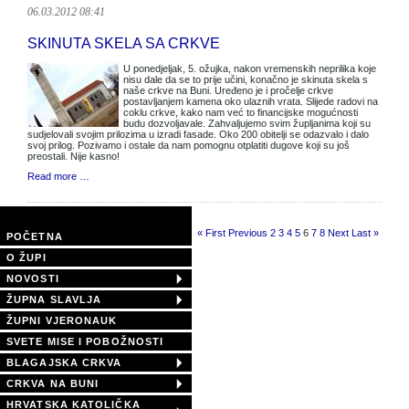
06.03.2012 08:41
SKINUTA SKELA SA CRKVE
U ponedjeljak, 5. ožujka, nakon vremenskih neprilika koje
nisu dale da se to prije učini, konačno je skinuta skela s
naše crkve na Buni. Uređeno je i pročelje crkve
postavljanjem kamena oko ulaznih vrata. Slijede radovi na
coklu crkve, kako nam već to financijske mogućnosti
budu dozvoljavale. Zahvaljujemo svim župljanima koji su
sudjelovali svojim prilozima u izradi fasade. Oko 200 obitelji se odazvalo i dalo
svoj prilog. Pozivamo i ostale da nam pomognu otplatiti dugove koji su još
preostali. Nije kasno!
Read more …
Page 6 of 8
« First
Previous
2
3
4
5
6
7
8
Next
Last »
POČETNA
O ŽUPI
NOVOSTI
ŽUPNA SLAVLJA
ŽUPNI VJERONAUK
SVETE MISE I POBOŽNOSTI
BLAGAJSKA CRKVA
CRKVA NA BUNI
HRVATSKA KATOLIČKA